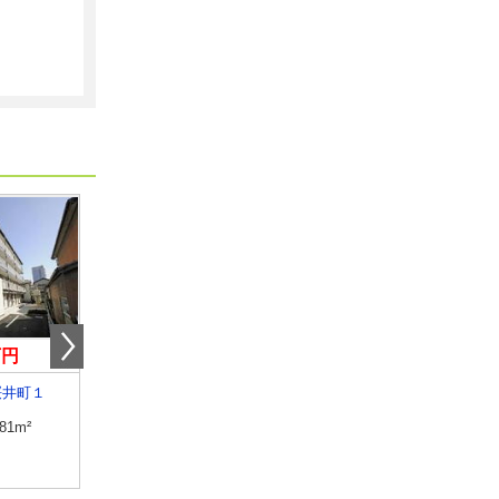
万円
4.40万円
5.85万円
桜井町１
高知県土佐市高岡町乙
高知県高知市南宝永町
.81m²
専有面積
26.08m²
専有面積
36.33m²
間取り
1K
間取り
1K