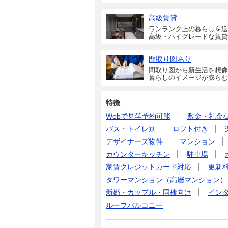
高級賃貸
ワンランク上の暮らしを送
高級・ハイグレードな賃貸
間取り図あり
間取り図から新生活を想像
暮らしのイメージが膨らむ
特徴
Webで見学予約可能
敷金・礼金
バス・トイレ別
ロフト付き
デザイナーズ物件
マンション
カウンターキッチン
駐車場
家賃クレジットカード対応
更新
タワーマンション（高層マンション）
新婚・カップル・同棲向け
イン
ルーフバルコニー