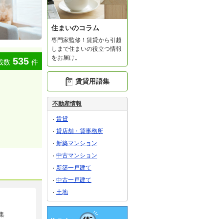
住まいのコラム
専門家監修！賃貸から引越
しまで住まいの役立つ情報
をお届け。
535
載数
件
賃貸用語集
不動産情報
賃貸
貸店舗・貸事務所
新築マンション
中古マンション
新築一戸建て
中古一戸建て
土地
集