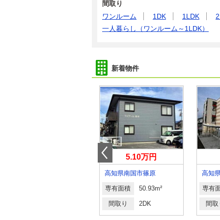
間取り
ワンルーム
1DK
1LDK
2
一人暮らし（ワンルーム～1LDK）
新着物件
11.90万円
5.10万円
高知県高知市海老ノ丸
高知県南国市篠原
高知
専有面積
85.72m²
専有面積
50.93m²
専有
間取り
2LDK
間取り
2DK
間取