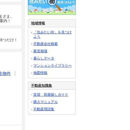
まざま。
ご案内！
地域情報
「住みたい街」を見つけ
よう
待つだけ！
不動産会社検索
家賃相場
暮らしデータ
マンションライブラリー
地図情報
主物件
不動産知識集
賃貸 部屋探しガイド
購入マニュアル
不動産用語集