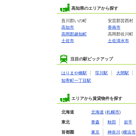
高知県のエリアから探す
吾川郡いの町
安芸郡芸西村
高知市
香南市
高岡郡越知町
高岡郡佐川町
土佐市
土佐清水市
注目の駅ピックアップ
はりまや橋駅
窪川駅
大間駅
知寄町一丁目駅
エリアから賃貸物件を探す
北海道
北海道
(
札幌市
)
東北
青森
秋田
岩手
首都圏
東京
神奈川
(
横浜市