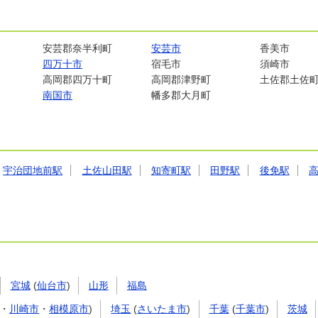
安芸郡奈半利町
安芸市
香美市
四万十市
宿毛市
須崎市
高岡郡四万十町
高岡郡津野町
土佐郡土佐
南国市
幡多郡大月町
宇治団地前駅
土佐山田駅
知寄町駅
田野駅
後免駅
宮城
(
仙台市
)
山形
福島
・
川崎市
・
相模原市
)
埼玉
(
さいたま市
)
千葉
(
千葉市
)
茨城