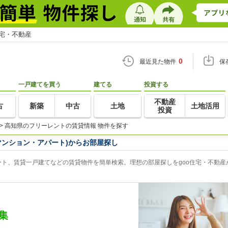
住宅・不動産
0
最近見た物件
保
一戸建てを買う
建てる
投資する
不動産
古
新築
中古
土地
土地活用
投資
>
高知県のフリーレントの賃貸情報 物件を探す
マンション・アパート)からお部屋探し
ト、賃貸一戸建てなどの賃貸物件を簡単検索。理想の部屋探しをgoo住宅・不動産
集