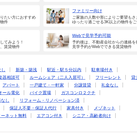
ファミリー向け
りたい方におすすめ
ご家族の人数や形によりご要望もさ
物件
ゆったり過ごせる3K以上の物件を
Webで見学予約可能
してみよう！
予約後は、不動産会社からの連絡を
、賃貸物件
見学予約がWebでできる賃貸物件
なし
新築・築浅
駅近・駅５分以内
駐車場付き
楽器相談可
ルームシェア（二人入居可）
フリーレント
貸
アパート
一戸建て・一軒家
分譲賃貸
礼金なし
オール電化
バイク置場
ガスコンロ２クチ
料なし
リフォーム・リノベーション済
保証人不要・保証人代行
家具付き
メゾネット
ターネット無料
エアコン付き
シニア・高齢者向け