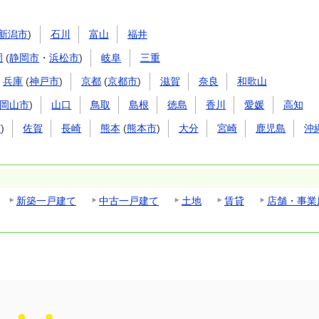
新潟市
)
石川
富山
福井
岡
(
静岡市
・
浜松市
)
岐阜
三重
兵庫
(
神戸市
)
京都
(
京都市
)
滋賀
奈良
和歌山
岡山市
)
山口
鳥取
島根
徳島
香川
愛媛
高知
市
)
佐賀
長崎
熊本
(
熊本市
)
大分
宮崎
鹿児島
沖
新築一戸建て
中古一戸建て
土地
賃貸
店舗・事業