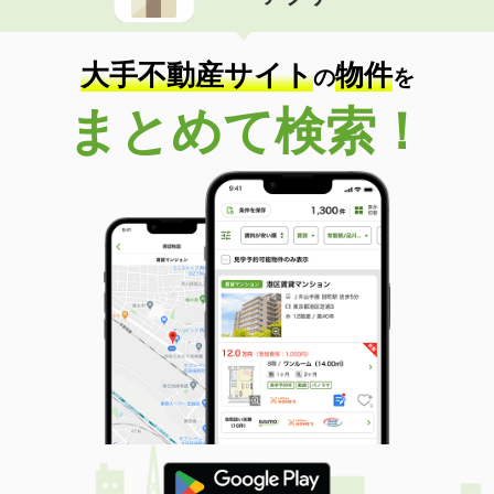
住 所
高知県高知市朝倉丙
専有面積
37.5m²
間取り
1LDK
大手不動産サイト
物件
の
を
高知県高知市南川添
まとめて検索！
価 格
6.30万円
住 所
高知県高知市南川添
専有面積
43.5m²
間取り
1LDK
高知県高知市朝倉丙
価 格
5.80万円
住 所
高知県高知市朝倉丙
専有面積
37.5m²
間取り
1LDK
高知県高知市北久保
価 格
5.40万円