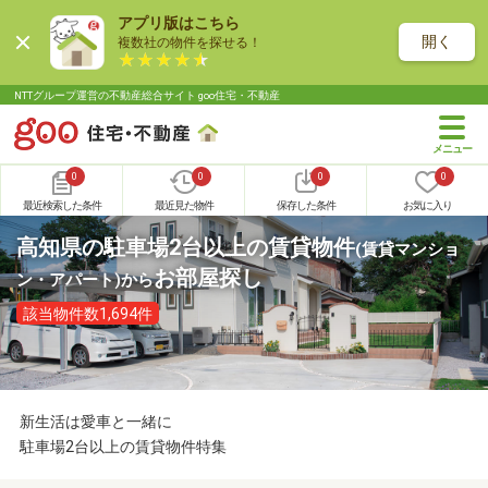
アプリ版はこちら
開く
複数社の物件を探せる！
NTTグループ運営の不動産総合サイト goo住宅・不動産
0
0
0
0
最近検索した条件
最近見た物件
保存した条件
お気に入り
高知県の駐車場2台以上の賃貸物件
(賃貸マンショ
お部屋探し
ン・アパート)
から
該当物件数1,694件
新生活は愛車と一緒に
駐車場2台以上の賃貸物件特集