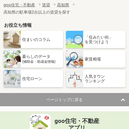
住 所
高知県高知市朝倉丙
goo住宅・不動産
賃貸
高知県
専有面積
37.5m²
高知県の駐車場2台以上の賃貸を探す
間取り
1LDK
お役立ち情報
高知県南国市大そね甲
「住みたい街」
価 格
6.80万円
住まいのコラム
を見つけよう
住 所
高知県南国市大そね甲
専有面積
59.63m²
暮らしのデータ
間取り
2LDK
家賃相場
(補助金・助成金情報)
高知県南国市大そね甲
人気タウン
住宅ローン
ランキング
価 格
6.80万円
住 所
高知県南国市大そね甲
専有面積
59.63m²
ページトップに戻る
間取り
2LDK
高知県高知市朝倉丙
goo住宅・不動産
価 格
5.70万円
アプリ