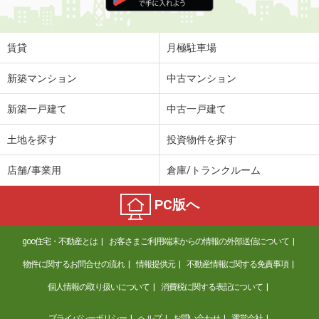
住 所
高知県高知市北久保
専有面積
35m²
間取り
1DK
賃貸
月極駐車場
高知県高知市山ノ端町
新築マンション
中古マンション
価 格
6.60万円
新築一戸建て
中古一戸建て
住 所
高知県高知市山ノ端町
専有面積
35.75m²
土地を探す
投資物件を探す
間取り
1LDK
店舗/事業用
倉庫/トランクルーム
高知県高知市南御座
PC版へ
価 格
7万円
住 所
高知県高知市南御座
goo住宅・不動産とは
お客さまご利用端末からの情報の外部送信について
専有面積
43.99m²
間取り
1LDK
物件に関するお問合せの流れ
情報提供元
不動産情報に関する免責事項
個人情報の取り扱いについて
消費税に関する表記について
高知県南国市大そね甲
プライバシーポリシー
ヘルプ
お問い合わせ
運営会社