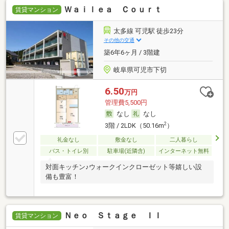
Ｗａｉｌｅａ Ｃｏｕｒｔ
賃貸マンション
太多線 可児駅 徒歩23分
その他の交通
築6年6ヶ月 / 3階建
岐阜県可児市下切
6.50
万円
管理費5,500円
なし
なし
2
3階 / 2LDK（50.16m
）
礼金なし
敷金なし
二人暮らし
バス・トイレ別
駐車場(近隣含)
インターネット無料
対面キッチン♪ウォークインクローゼット等嬉しい設
備も豊富！
Ｎｅｏ Ｓｔａｇｅ ＩＩ
賃貸マンション