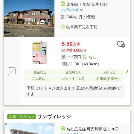
太多線 下切駅 徒歩17分
その他の交通
築17年6ヶ月 / 2階建
岐阜県可児市下切
5.50
万円
管理費4,000円
5.5万円
なし
2
2階 / 1LDK（48.84m
）
礼金なし
更新料なし
一人暮らし
二人暮らし
バス・トイレ別
駐車場(近隣含)
下切に1ＬＤＫが空きます！国道248号線沿いの物件で
すよ
サンヴィレッジ
賃貸マンション
名鉄広見線 可児川駅 徒歩18分