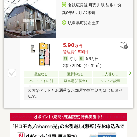
名鉄広見線 可児川駅 徒歩17分
築8年5ヶ月 / 2階建
岐阜県可児市土田
5.90
万円
管理費3,500円
なし
5.9万円
2
2階 / 2LDK（64.51m
）
敷金なし
更新料なし
二人暮らし
バス・トイレ別
駐車場(近隣含)
ペット相談可
大切なペットとお洒落なお部屋で新生活をはじめませ
んか。