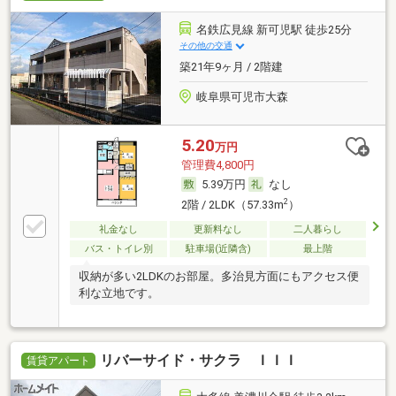
名鉄広見線 新可児駅 徒歩25分
その他の交通
築21年9ヶ月 / 2階建
岐阜県可児市大森
5.20
万円
管理費4,800円
5.39万円
なし
2
2階 / 2LDK（57.33m
）
礼金なし
更新料なし
二人暮らし
バス・トイレ別
駐車場(近隣含)
最上階
収納が多い2LDKのお部屋。多治見方面にもアクセス便
利な立地です。
リバーサイド・サクラ ＩＩＩ
賃貸アパート