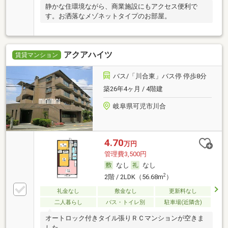
静かな住環境ながら、商業施設にもアクセス便利で
す。お洒落なメゾネットタイプのお部屋。
アクアハイツ
賃貸マンション
バス/「川合東」バス停 停歩8分
築26年4ヶ月 / 4階建
岐阜県可児市川合
4.70
万円
管理費3,500円
なし
なし
2
2階 / 2LDK（56.68m
）
礼金なし
敷金なし
更新料なし
二人暮らし
バス・トイレ別
駐車場(近隣含)
オートロック付きタイル張りＲＣマンションが空きま
した