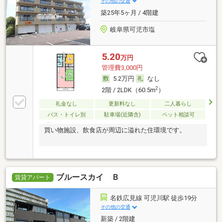
その他の交通
築25年5ヶ月 / 4階建
岐阜県可児市塩
5.20
万円
管理費3,000円
5.2万円
なし
2
2階 / 2LDK（60.5m
）
礼金なし
更新料なし
二人暮らし
バス・トイレ別
駐車場(近隣含)
ペット相談可
買い物施設、飲食店が周辺に溢れた住環境です。
ブルースカイ Ｂ
賃貸アパート
名鉄広見線 可児川駅 徒歩19分
その他の交通
新築 / 2階建