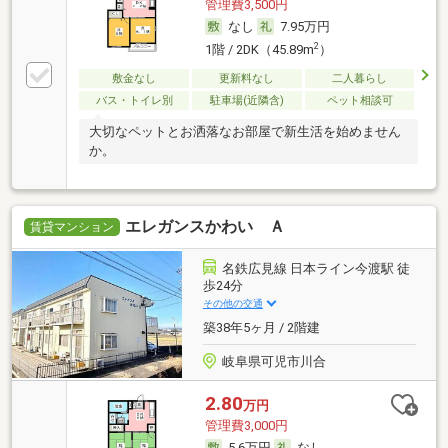
管理費3,500円
なし
7.95万円
2
1階 / 2DK（45.89m
）
敷金なし
更新料なし
二人暮らし
バス・トイレ別
駐車場(近隣含)
ペット相談可
大切なペットとお洒落なお部屋で新生活を始めません
か。
エレガンスかわい Ａ
賃貸マンション
名鉄広見線 日本ライン今渡駅 徒
歩24分
その他の交通
築38年5ヶ月 / 2階建
岐阜県可児市川合
2.80
万円
管理費3,000円
5.6万円
なし