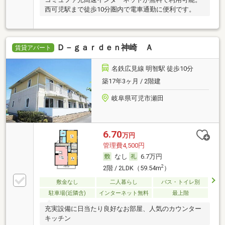
西可児駅まで徒歩10分圏内で電車通勤に便利です。
Ｄ－ｇａｒｄｅｎ神崎 Ａ
賃貸アパート
名鉄広見線 明智駅 徒歩10分
築17年3ヶ月 / 2階建
岐阜県可児市瀬田
6.70
万円
管理費4,500円
なし
6.7万円
2
2階 / 2LDK（59.54m
）
敷金なし
二人暮らし
バス・トイレ別
駐車場(近隣含)
インターネット無料
最上階
充実設備に日当たり良好なお部屋、人気のカウンター
キッチン