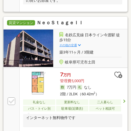
の良いお部屋です。
ＮｅｏＳｔａｇｅＩＩ
賃貸マンション
名鉄広見線 日本ライン今渡駅 徒
歩15分
その他の交通
築3年11ヶ月 / 3階建
岐阜県可児市土田
7
万円
管理費5,000円
7万円
なし
2
2階 / 2LDK（60.42m
）
礼金なし
更新料なし
二人暮らし
バス・トイレ別
駐車場(近隣含)
ペット相談可
インターネット無料物件です