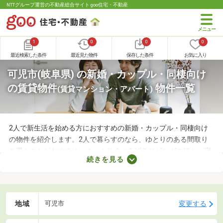
NTTグループ運営の不動産総合サイト goo住宅・不動産
1
0
0
0
最近検索した条件
最近見た物件
保存した条件
お気に入り
可児市(岐阜県) の新婚・カップル・同棲向け
の賃貸物件
物件一覧
(賃貸マンション・アパート)
2人で新生活を始める方におすすめの新婚・カップル・同棲向け
の物件を紹介します。2人で暮らすのなら、ゆとりのある間取り
を選ぶことがおすすめ。ゆっくりくつろげるリビングのほか、寝
続きを見る
室や収納スペースを確保できる物件を選べば、長く快適に暮らせ
るでしょう。物件別に備える設備が異なるので、間取りとあわせ
てチェックしてみてくださいね。
地域
変更する
可児市