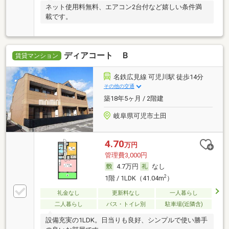
ネット使用料無料、エアコン2台付など嬉しい条件満
載です。
ディアコート Ｂ
賃貸マンション
名鉄広見線 可児川駅 徒歩14分
その他の交通
築18年5ヶ月 / 2階建
岐阜県可児市土田
4.70
万円
管理費3,000円
4.7万円
なし
2
1階 / 1LDK（41.04m
）
礼金なし
更新料なし
一人暮らし
二人暮らし
バス・トイレ別
駐車場(近隣含)
設備充実の1LDK。日当りも良好、シンプルで使い勝手