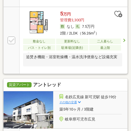
5
万円
管理費3,300円
なし
7.5万円
2
2階 / 2LDK（56.26m
）
敷金なし
更新料なし
二人暮らし
バス・トイレ別
駐車場(近隣含)
最上階
追焚き機能・浴室乾燥機・温水洗浄便座など設備充実
アントレッド
賃貸アパート
名鉄広見線 新可児駅 徒歩19分
その他の交通
築5年10ヶ月 / 3階建
岐阜県可児市広見