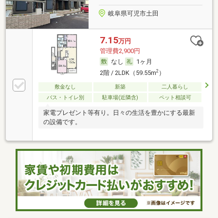
岐阜県可児市土田
7.15
万円
管理費2,900円
なし
1ヶ月
2
2階 / 2LDK（59.55m
）
敷金なし
新築
二人暮らし
バス・トイレ別
駐車場(近隣含)
ペット相談可
家電プレゼント等有り。日々の生活を豊かにする最新
の設備です。