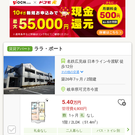
ララ・ポート
賃貸アパート
名鉄広見線 日本ライン今渡駅 徒
歩12分
その他の交通
築26年7ヶ月 / 2階建
岐阜県可児市今渡
5.40
万円
管理費4,800円
1ヶ月
なし
2
1階 / 2LDK（51.4m
）
礼金なし
二人暮らし
バス・トイレ別