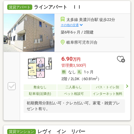
ラインアパート ＩＩ
賃貸アパート
太多線 美濃川合駅 徒歩22分
その他の交通
築6年6ヶ月 / 2階建
岐阜県可児市川合
6.90
万円
管理費3,500円
なし
1ヶ月
2
2階 / 2LDK（60.81m
）
敷金なし
二人暮らし
バス・トイレ別
駐車場(近隣含)
ペット相談可
インターネット無料
初期費用分割払い可・クレカ払い可。家電・雑貨プレ
ゼント有り。
レヴィ イン リバー
賃貸マンション