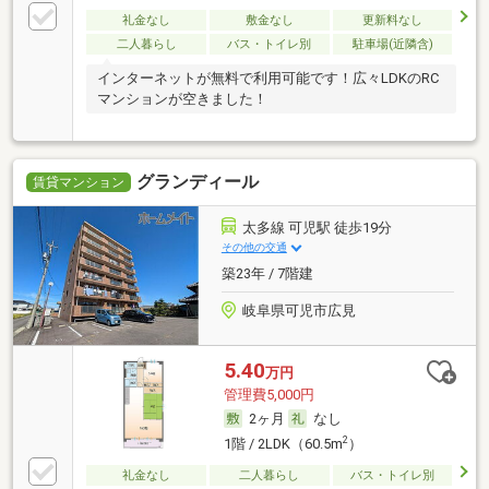
礼金なし
敷金なし
更新料なし
二人暮らし
バス・トイレ別
駐車場(近隣含)
インターネットが無料で利用可能です！広々LDKのRC
マンションが空きました！
グランディール
賃貸マンション
太多線 可児駅 徒歩19分
その他の交通
築23年 / 7階建
岐阜県可児市広見
5.40
万円
管理費5,000円
2ヶ月
なし
2
1階 / 2LDK（60.5m
）
礼金なし
二人暮らし
バス・トイレ別