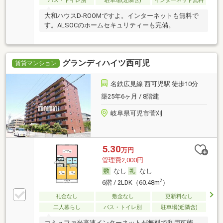
バス・トイレ別
駐車場(近隣含)
インターネット無料
大和ハウスD-ROOMですよ。インターネットも無料で
す。ALSOCのホームセキュリティーも完備。
グランディハイツ西可児
賃貸マンション
名鉄広見線 西可児駅 徒歩10分
築25年6ヶ月 / 8階建
岐阜県可児市菅刈
5.30
万円
管理費2,000円
なし
なし
2
6階 / 2LDK（60.48m
）
礼金なし
敷金なし
更新料なし
二人暮らし
バス・トイレ別
駐車場(近隣含)
コミュファ光高速インターネットが無料で利用可能。