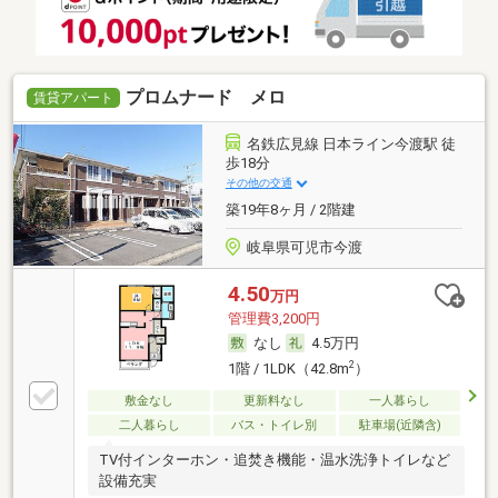
プロムナード メロ
賃貸アパート
名鉄広見線 日本ライン今渡駅 徒
歩18分
その他の交通
築19年8ヶ月 / 2階建
岐阜県可児市今渡
4.50
万円
管理費3,200円
なし
4.5万円
2
1階 / 1LDK（42.8m
）
敷金なし
更新料なし
一人暮らし
二人暮らし
バス・トイレ別
駐車場(近隣含)
TV付インターホン・追焚き機能・温水洗浄トイレなど
設備充実