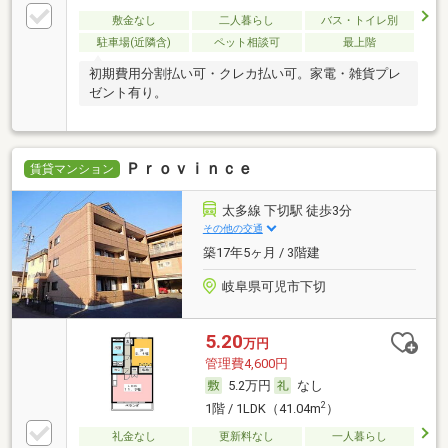
敷金なし
二人暮らし
バス・トイレ別
駐車場(近隣含)
ペット相談可
最上階
初期費用分割払い可・クレカ払い可。家電・雑貨プレ
ゼント有り。
Ｐｒｏｖｉｎｃｅ
賃貸マンション
太多線 下切駅 徒歩3分
その他の交通
築17年5ヶ月 / 3階建
岐阜県可児市下切
5.20
万円
管理費4,600円
5.2万円
なし
2
1階 / 1LDK（41.04m
）
礼金なし
更新料なし
一人暮らし