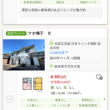
駐車場(近隣含)
南向き
収納スペース
豊富な収納と解放感のあるリビングが魅力的
マオ鳴子 Ｂ
賃貸アパート
名鉄広見線 日本ライン今渡駅 徒
歩20分
その他の交通
築23年11ヶ月 / 2階建
岐阜県可児市今渡
4.90
万円
管理費4,000円
なし
なし
2
1階 / 2LDK（57.84m
）
礼金なし
敷金なし
更新料なし
二人暮らし
バス・トイレ別
駐車場(近隣含)