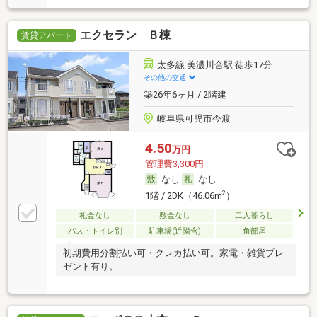
エクセラン Ｂ棟
賃貸アパート
太多線 美濃川合駅 徒歩17分
その他の交通
築26年6ヶ月 / 2階建
岐阜県可児市今渡
4.50
万円
管理費3,300円
なし
なし
2
1階 / 2DK（46.06m
）
礼金なし
敷金なし
二人暮らし
バス・トイレ別
駐車場(近隣含)
角部屋
初期費用分割払い可・クレカ払い可。家電・雑貨プレ
ゼント有り。