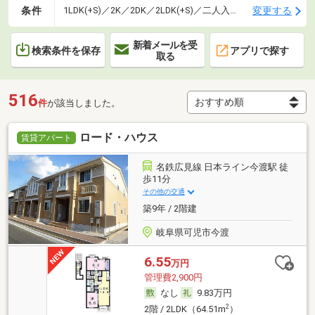
条件
変更する
1LDK(+S)／2K／2DK／2LDK(+S)／二人入居可
新着メールを受
検索条件を保存
アプリで探す
取る
516
件
が該当しました。
ロード・ハウス
賃貸アパート
名鉄広見線 日本ライン今渡駅 徒
歩11分
その他の交通
築9年 / 2階建
岐阜県可児市今渡
6.55
万円
管理費2,900円
なし
9.83万円
2
2階 / 2LDK（64.51m
）