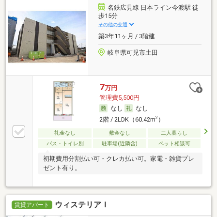
名鉄広見線 日本ライン今渡駅 徒
歩15分
その他の交通
築3年11ヶ月 / 3階建
岐阜県可児市土田
7
万円
管理費5,500円
なし
なし
2
2階 / 2LDK（60.42m
）
礼金なし
敷金なし
二人暮らし
バス・トイレ別
駐車場(近隣含)
ペット相談可
初期費用分割払い可・クレカ払い可。家電・雑貨プレ
ゼント有り。
ウィステリアＩ
賃貸アパート