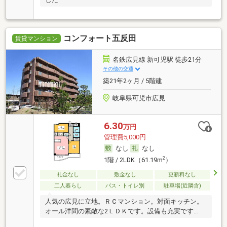
コンフォート五反田
賃貸マンション
名鉄広見線 新可児駅 徒歩21分
その他の交通
築21年2ヶ月 / 5階建
岐阜県可児市広見
6.30
万円
管理費5,000円
なし
なし
2
1階 / 2LDK（61.19m
）
礼金なし
敷金なし
更新料なし
二人暮らし
バス・トイレ別
駐車場(近隣含)
人気の広見に立地。ＲＣマンション。対面キッチン。
オール洋間の素敵な2ＬＤＫです。設備も充実です
よ。