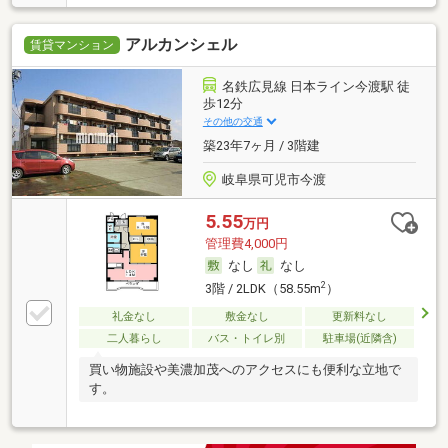
アルカンシェル
賃貸マンション
名鉄広見線 日本ライン今渡駅 徒
歩12分
その他の交通
築23年7ヶ月 / 3階建
岐阜県可児市今渡
5.55
万円
管理費4,000円
なし
なし
2
3階 / 2LDK（58.55m
）
礼金なし
敷金なし
更新料なし
二人暮らし
バス・トイレ別
駐車場(近隣含)
買い物施設や美濃加茂へのアクセスにも便利な立地で
す。