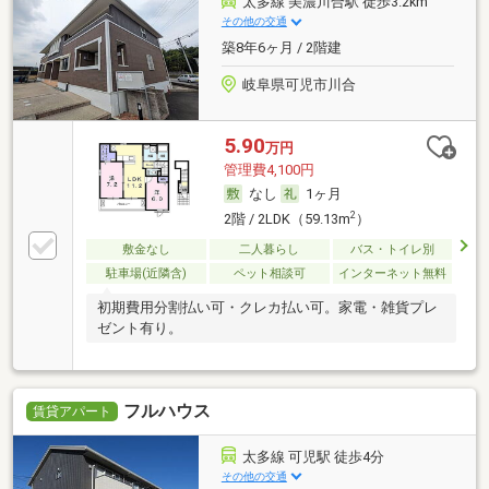
太多線 美濃川合駅 徒歩3.2km
その他の交通
築8年6ヶ月 / 2階建
岐阜県可児市川合
5.90
万円
管理費4,100円
なし
1ヶ月
2
2階 / 2LDK（59.13m
）
敷金なし
二人暮らし
バス・トイレ別
駐車場(近隣含)
ペット相談可
インターネット無料
初期費用分割払い可・クレカ払い可。家電・雑貨プレ
ゼント有り。
フルハウス
賃貸アパート
太多線 可児駅 徒歩4分
その他の交通