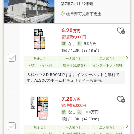
築7年7ヶ月 / 2階建
岐阜県可児市下恵土
6.20
万円
管理費6,000円
なし
9.3万円
2
1階 / 1LDK（33.18m
）
敷金なし
一人暮らし
二人暮らし
バス・トイレ別
駐車場(近隣含)
インターネット無料
大和ハウスD-ROOMですよ。インターネットも無料で
す。ALSOCのホームセキュリティーも完備。
7.20
万円
管理費6,000円
なし
10.8万円
2
2階 / 1LDK（42.38m
）
敷金なし
一人暮らし
二人暮らし