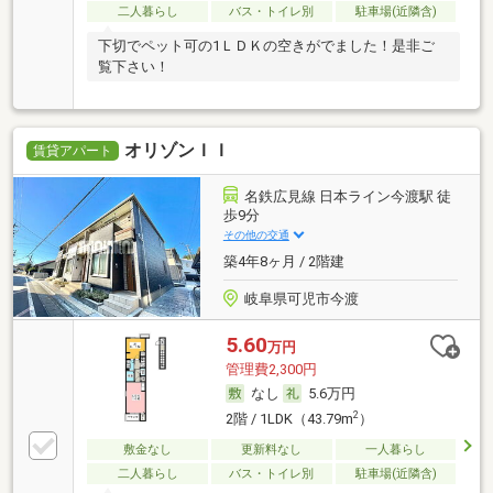
二人暮らし
バス・トイレ別
駐車場(近隣含)
下切でペット可の1ＬＤＫの空きがでました！是非ご
覧下さい！
オリゾンＩＩ
賃貸アパート
名鉄広見線 日本ライン今渡駅 徒
歩9分
その他の交通
築4年8ヶ月 / 2階建
岐阜県可児市今渡
5.60
万円
管理費2,300円
なし
5.6万円
2
2階 / 1LDK（43.79m
）
敷金なし
更新料なし
一人暮らし
二人暮らし
バス・トイレ別
駐車場(近隣含)