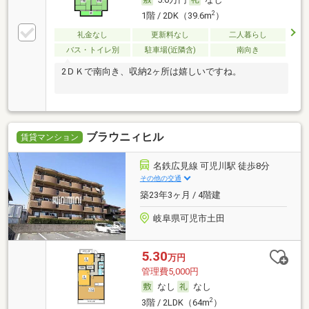
2
1階 / 2DK（39.6m
）
礼金なし
更新料なし
二人暮らし
バス・トイレ別
駐車場(近隣含)
南向き
2ＤＫで南向き、収納2ヶ所は嬉しいですね。
ブラウニィヒル
賃貸マンション
名鉄広見線 可児川駅 徒歩8分
その他の交通
築23年3ヶ月 / 4階建
岐阜県可児市土田
5.30
万円
管理費5,000円
なし
なし
2
3階 / 2LDK（64m
）