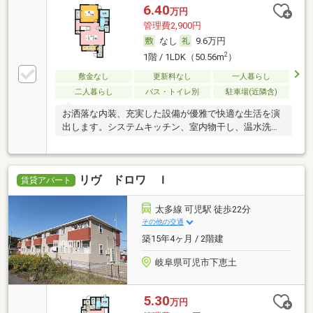
6.40
万円
管理費2,900円
なし
9.6万円
2
1階 / 1LDK（50.56m
）
敷金なし
更新料なし
一人暮らし
二人暮らし
バス・トイレ別
駐車場(近隣含)
お洒落な内装、充実した設備が優雅で快適な生活を演
出します。システムキッチン、室内物干し、温水洗浄
便
リヴ ドロワ Ｉ
賃貸アパート
太多線 可児駅 徒歩22分
その他の交通
築15年4ヶ月 / 2階建
岐阜県可児市下恵土
5.30
万円