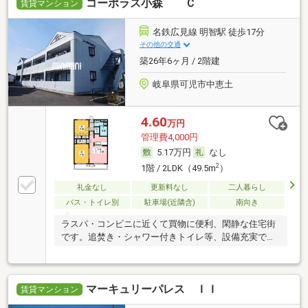
コーポラス小森 Ｃ
賃貸マンション
名鉄広見線 明智駅 徒歩17分
その他の交通
築26年6ヶ月 / 2階建
岐阜県可児市中恵土
4.60
万円
管理費4,000円
5.17万円
なし
2
1階 / 2LDK（49.5m
）
礼金なし
更新料なし
二人暮らし
バス・トイレ別
駐車場(近隣含)
南向き
ラスパ・コンビニに近くて買物に便利、閑静な住宅街
です。追焚き・シャワー付きトイレ等、設備充実で
す。
マーキュリーパレス ＩＩ
賃貸マンション