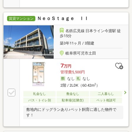
ＮｅｏＳｔａｇｅ ＩＩ
賃貸マンション
名鉄広見線 日本ライン今渡駅 徒
歩15分
築3年11ヶ月 / 3階建
岐阜県可児市土田
7
万円
管理費5,500円
なし
なし
2
2階 / 2LDK（60.42m
）
礼金なし
敷金なし
二人暮らし
バス・トイレ別
駐車場(近隣含)
ペット相談可
敷地内にドッグランあり♪ペット飼育に適した物件で
す！