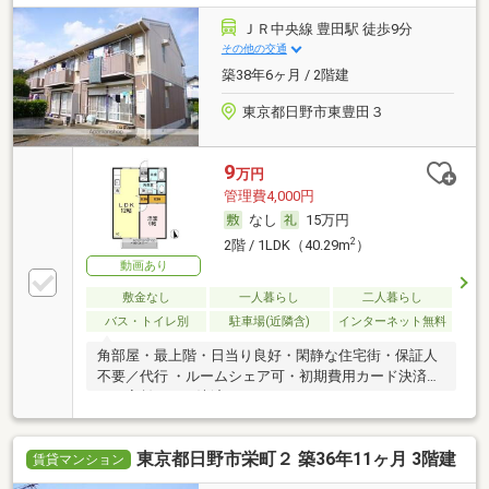
ＪＲ中央線 豊田駅 徒歩9分
その他の交通
築38年6ヶ月 / 2階建
東京都日野市東豊田３
9
万円
管理費4,000円
なし
15万円
2
2階 / 1LDK（40.29m
）
動画あり
敷金なし
一人暮らし
二人暮らし
バス・トイレ別
駐車場(近隣含)
インターネット無料
角部屋・最上階・日当り良好・閑静な住宅街・保証人
不要／代行 ・ルームシェア可・初期費用カード決済
可・家賃カード決済可
東京都日野市栄町２ 築36年11ヶ月 3階建
賃貸マンション