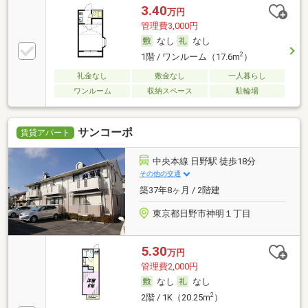
3.40
万円
管理費3,000円
なし
なし
2
1階 / ワンルーム（17.6m
）
礼金なし
敷金なし
一人暮らし
ワンルーム
収納スペース
駐輪場
サンコーポ
賃貸アパート
中央本線 日野駅 徒歩18分
その他の交通
築37年8ヶ月 / 2階建
東京都日野市神明１丁目
5.30
万円
管理費2,000円
なし
なし
2
2階 / 1K（20.25m
）