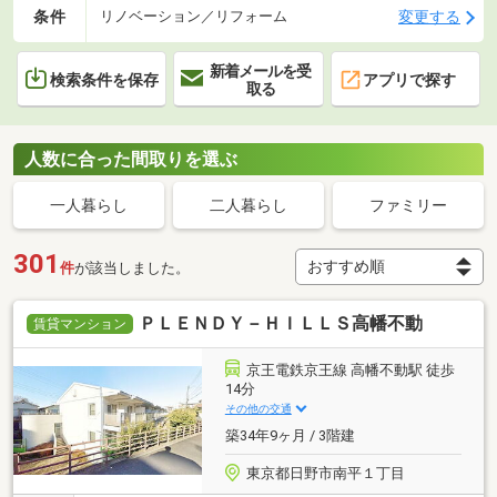
条件
変更する
リノベーション／リフォーム
新着メールを受
検索条件を保存
アプリで探す
取る
人数に合った間取りを選ぶ
一人暮らし
二人暮らし
ファミリー
301
件
が該当しました。
ＰＬＥＮＤＹ－ＨＩＬＬＳ高幡不動
賃貸マンション
京王電鉄京王線 高幡不動駅 徒歩
14分
その他の交通
築34年9ヶ月 / 3階建
東京都日野市南平１丁目