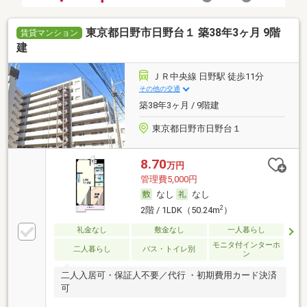
東京都日野市日野台１ 築38年3ヶ月 9階
賃貸マンション
建
ＪＲ中央線 日野駅 徒歩11分
その他の交通
築38年3ヶ月 / 9階建
東京都日野市日野台１
8.70
万円
管理費5,000円
なし
なし
2
2階 / 1LDK（50.24m
）
礼金なし
敷金なし
一人暮らし
モニタ付インターホ
二人暮らし
バス・トイレ別
ン
二人入居可・保証人不要／代行 ・初期費用カード決済
可