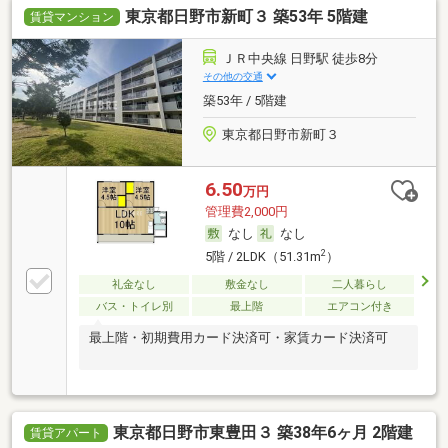
東京都日野市新町３ 築53年 5階建
賃貸マンション
ＪＲ中央線 日野駅 徒歩8分
その他の交通
築53年 / 5階建
東京都日野市新町３
6.50
万円
管理費2,000円
なし
なし
2
5階 / 2LDK（51.31m
）
礼金なし
敷金なし
二人暮らし
バス・トイレ別
最上階
エアコン付き
最上階・初期費用カード決済可・家賃カード決済可
東京都日野市東豊田３ 築38年6ヶ月 2階建
賃貸アパート