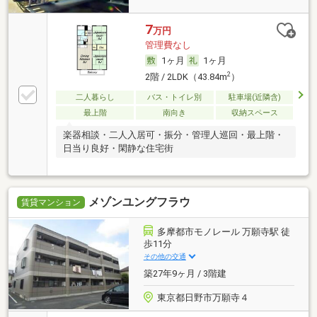
7
万円
管理費なし
1ヶ月
1ヶ月
2
2階 / 2LDK（43.84m
）
二人暮らし
バス・トイレ別
駐車場(近隣含)
最上階
南向き
収納スペース
楽器相談・二人入居可・振分・管理人巡回・最上階・
日当り良好・閑静な住宅街
メゾンユングフラウ
賃貸マンション
多摩都市モノレール 万願寺駅 徒
歩11分
その他の交通
築27年9ヶ月 / 3階建
東京都日野市万願寺４