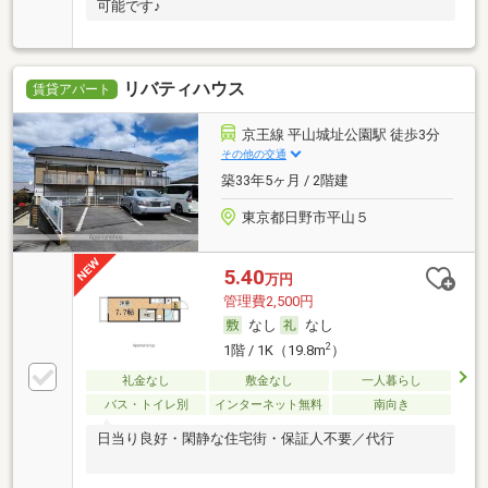
可能です♪
リバティハウス
賃貸アパート
京王線 平山城址公園駅 徒歩3分
その他の交通
築33年5ヶ月 / 2階建
東京都日野市平山５
5.40
万円
管理費2,500円
なし
なし
2
1階 / 1K（19.8m
）
礼金なし
敷金なし
一人暮らし
バス・トイレ別
インターネット無料
南向き
日当り良好・閑静な住宅街・保証人不要／代行