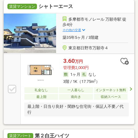
シャトーエース
賃貸マンション
多摩都市モノレール 万願寺駅 徒
歩4分
その他の交通
築35年5ヶ月 / 3階建
東京都日野市万願寺４
3.60
万円
管理費2,000円
1ヶ月
なし
2
3階 / 1K（17.75m
）
礼金なし
一人暮らし
インターネット無料
最上階
南向き
収納スペース
最上階・日当り良好・閑静な住宅街・保証人不要／代
行
第２白王ハイツ
賃貸アパート