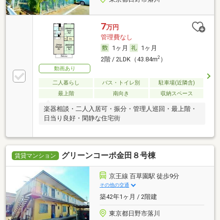
7
万円
管理費なし
1ヶ月
1ヶ月
2
2階 / 2LDK（43.84m
）
動画あり
二人暮らし
バス・トイレ別
駐車場(近隣含)
最上階
南向き
収納スペース
楽器相談・二人入居可・振分・管理人巡回・最上階・
日当り良好・閑静な住宅街
グリーンコーポ金田８号棟
賃貸マンション
京王線 百草園駅 徒歩9分
その他の交通
築42年1ヶ月 / 2階建
東京都日野市落川