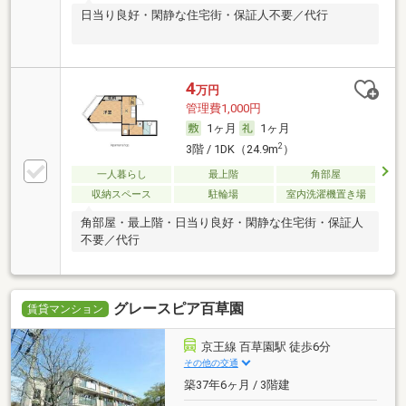
日当り良好・閑静な住宅街・保証人不要／代行
4
万円
管理費1,000円
1ヶ月
1ヶ月
2
3階 / 1DK（24.9m
）
一人暮らし
最上階
角部屋
収納スペース
駐輪場
室内洗濯機置き場
角部屋・最上階・日当り良好・閑静な住宅街・保証人
不要／代行
グレースピア百草園
賃貸マンション
京王線 百草園駅 徒歩6分
その他の交通
築37年6ヶ月 / 3階建