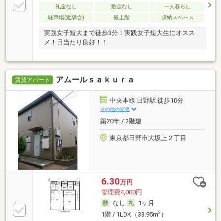
礼金なし
敷金なし
一人暮らし
駐車場(近隣含)
最上階
収納スペース
実践女子短大まで徒歩3分！実践女子短大生にオスス
メ！日当たり良好！！
アムールｓａｋｕｒａ
賃貸アパート
中央本線 日野駅 徒歩10分
その他の交通
築20年 / 2階建
東京都日野市大坂上２丁目
6.30
万円
管理費4,000円
なし
1ヶ月
2
1階 / 1LDK（33.95m
）