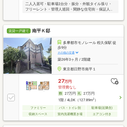
二人入居可・駐車場2台分・振分・外観タイル張り・
フリーレント・管理人巡回・閑静な住宅街・保証人不
要／代行
南平Ｋ邸
賃貸一戸建て
多摩都市モノレール 程久保駅 徒
歩9分
その他の交通
築26年3ヶ月 / 2階建
東京都日野市南平１
27
万円
管理費なし
27万円
27万円
2
1階 / 4LDK（127.89m
）
ファミリー
バス・トイレ別
駐車場(近隣含)
収納スペース
室内洗濯機置き場
エアコン付き