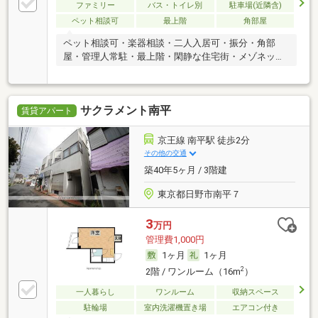
ファミリー
バス・トイレ別
駐車場(近隣含)
ペット相談可
最上階
角部屋
ペット相談可・楽器相談・二人入居可・振分・角部
屋・管理人常駐・最上階・閑静な住宅街・メゾネッ
ト・ルームシェア可
サクラメント南平
賃貸アパート
京王線 南平駅 徒歩2分
その他の交通
築40年5ヶ月 / 3階建
東京都日野市南平７
3
万円
管理費1,000円
1ヶ月
1ヶ月
2
2階 / ワンルーム（16m
）
一人暮らし
ワンルーム
収納スペース
駐輪場
室内洗濯機置き場
エアコン付き