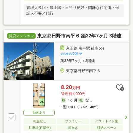
管理人巡回・最上階・日当り良好・閑静な住宅街・保
証人不要／代行
東京都日野市南平６ 築32年7ヶ月 3階建
賃貸マンション
京王線 南平駅 徒歩6分
その他の交通
築32年7ヶ月 / 3階建
東京都日野市南平６
8.20
万円
管理費4,000円
1ヶ月
なし
2
1階 / 3LDK（62.14m
）
動画あり
礼金なし
ファミリー
バス・トイレ別
駐車場(近隣含)
南向き
収納スペース