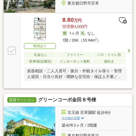
東京都日野市百草
8.80
万円
管理費4,000円
1ヶ月
なし
2
1階 / 3DK（55.94m
）
動画あり
礼金なし
ファミリー
バス・トイレ別
駐車場(近隣含)
インターネット無料
南向き
楽器相談・二人入居可・振分・外観タイル張り・管理
人巡回・日当り良好・閑静な住宅街・保証人不要／代
行
グリーンコーポ金田８号棟
賃貸マンション
京王線 百草園駅 徒歩8分
その他の交通
築42年2ヶ月 / 2階建
東京都日野市落川