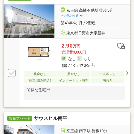
京王線 高幡不動駅 徒歩5分
その他の交通
築43年6ヶ月 / 2階建
東京都日野市大字新井
2.90
万円
管理費3,000円
なし
なし
2
1階 / 1K（17.39m
）
礼金なし
敷金なし
一人暮らし
駐車場(近隣含)
インターネット無料
南向き
閑静な住宅街
サウスヒル南平
賃貸アパート
京王線 南平駅 徒歩10分