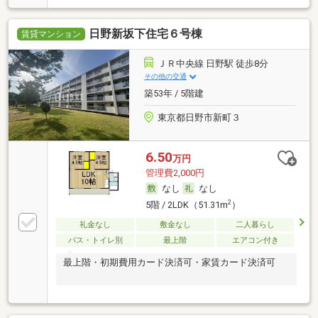
日野新坂下住宅６号棟
賃貸マンション
ＪＲ中央線 日野駅 徒歩8分
その他の交通
築53年 / 5階建
東京都日野市新町３
6.50
万円
管理費2,000円
なし
なし
2
5階 / 2LDK（51.31m
）
礼金なし
敷金なし
二人暮らし
バス・トイレ別
最上階
エアコン付き
最上階・初期費用カード決済可・家賃カード決済可