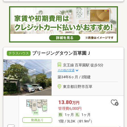
ブリージングタウン百草園Ｊ
テラスハウス
京王線 百草園駅 徒歩5分
その他の交通
築34年6ヶ月 / 2階建
東京都日野市百草
13.80
万円
管理費6,000円
1ヶ月
1ヶ月
動画あり
2
1階 / 3LDK（81.9m
）