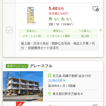
5.40
万円
管理費2,500円
なし
なし
2
2階 / 1K（19.8m
）
礼金なし
敷金なし
一人暮らし
バス・トイレ別
インターネット無料
最上階
最上階・日当り良好・閑静な住宅街・保証人不要／代
行 ・初期費用カード決済可
グレースフル
賃貸マンション
京王線 高幡不動駅 徒歩15分
その他の交通
築36年6ヶ月 / 3階建
東京都日野市万願寺６