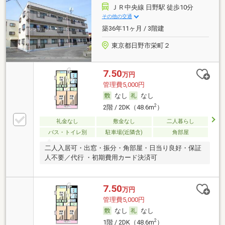
ＪＲ中央線 日野駅 徒歩10分
その他の交通
築36年11ヶ月 / 3階建
東京都日野市栄町２
7.50
万円
管理費5,000円
なし
なし
2
2階 / 2DK（48.6m
）
礼金なし
敷金なし
二人暮らし
バス・トイレ別
駐車場(近隣含)
角部屋
二人入居可・出窓・振分・角部屋・日当り良好・保証
人不要／代行 ・初期費用カード決済可
7.50
万円
管理費5,000円
なし
なし
2
1階 / 2DK（48.6m
）