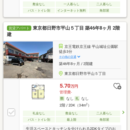
敷金なし
一人暮らし
二人暮らし
バス・トイレ別
インターネット無料
角部屋
東京都日野市平山５丁目 築46年8ヶ月 2階
賃貸アパート
建
京王電鉄京王線 平山城址公園駅
徒歩3分
その他の交通
築46年8ヶ月 / 2階建
東京都日野市平山５丁目
5.70
万円
管理費-
なし
なし
2
2階 / 2DK（34m
）
礼金なし
敷金なし
二人暮らし
バス・トイレ別
最上階
角部屋
生活スペースとキッチンを分けられる2DKタイプのお