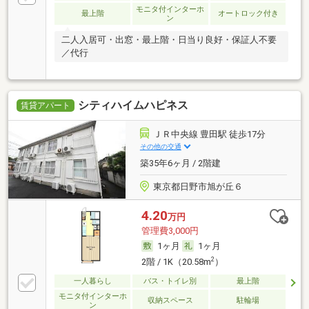
モニタ付インターホ
最上階
オートロック付き
ン
二人入居可・出窓・最上階・日当り良好・保証人不要
／代行
シティハイムハピネス
賃貸アパート
ＪＲ中央線 豊田駅 徒歩17分
その他の交通
築35年6ヶ月 / 2階建
東京都日野市旭が丘６
4.20
万円
管理費3,000円
1ヶ月
1ヶ月
2
2階 / 1K（20.58m
）
一人暮らし
バス・トイレ別
最上階
モニタ付インターホ
収納スペース
駐輪場
ン