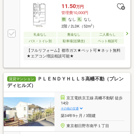
11.50
万円
管理費10,000円
なし
なし
2
2階 / 2LDK（52m
）
礼金なし
敷金なし
二人暮らし
バス・トイレ別
駐車場(近隣含)
ペット相談可
【フルリフォーム】都市ガス★ペット可★ネット無料
★エアコン増設相談可能★
ＰＬＥＮＤＹＨＬＬＳ高幡不動（プレン
賃貸マンション
ディヒルズ）
京王電鉄京王線 高幡不動駅 徒歩
14分
その他の交通
築34年9ヶ月 / 3階建
東京都日野市南平１丁目