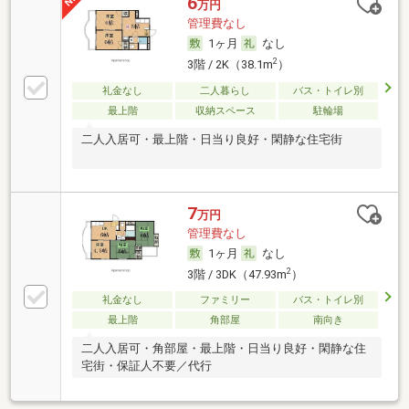
6
万円
管理費なし
1ヶ月
なし
2
3階 / 2K（38.1m
）
礼金なし
二人暮らし
バス・トイレ別
最上階
収納スペース
駐輪場
二人入居可・最上階・日当り良好・閑静な住宅街
7
万円
管理費なし
1ヶ月
なし
2
3階 / 3DK（47.93m
）
礼金なし
ファミリー
バス・トイレ別
最上階
角部屋
南向き
二人入居可・角部屋・最上階・日当り良好・閑静な住
宅街・保証人不要／代行