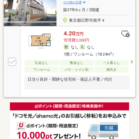
その他の交通
築37年6ヶ月 / 2階建
東京都日野市南平４
4.20
万円
管理費3,000円
なし
なし
2
1階 / ワンルーム（18.24m
）
礼金なし
敷金なし
一人暮らし
ワンルーム
バス・トイレ別
南向き
日当り良好・閑静な住宅街・保証人不要／代行