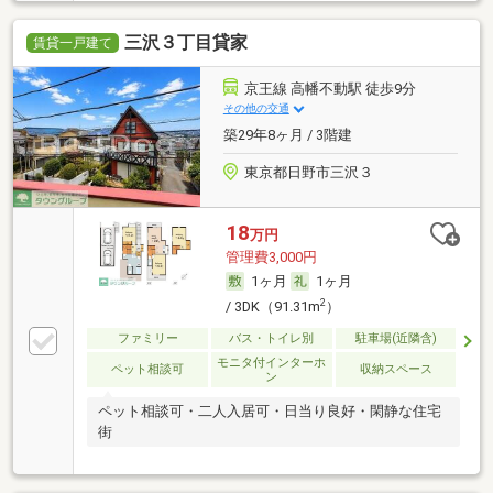
三沢３丁目貸家
賃貸一戸建て
京王線 高幡不動駅 徒歩9分
その他の交通
築29年8ヶ月 / 3階建
東京都日野市三沢３
18
万円
管理費3,000円
1ヶ月
1ヶ月
2
/ 3DK（91.31m
）
ファミリー
バス・トイレ別
駐車場(近隣含)
モニタ付インターホ
ペット相談可
収納スペース
ン
ペット相談可・二人入居可・日当り良好・閑静な住宅
街