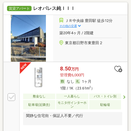
レオパレス純ＩＩＩ
賃貸アパート
ＪＲ中央線 豊田駅 徒歩12分
その他の交通
築20年4ヶ月 / 2階建
東京都日野市東豊田２
8.50
万円
管理費6,000円
なし
1ヶ月
2
1階 / 1K（23.61m
）
敷金なし
一人暮らし
バス・トイレ別
モニタ付インターホ
駐車場(近隣含)
駐輪場
ン
閑静な住宅街・保証人不要／代行