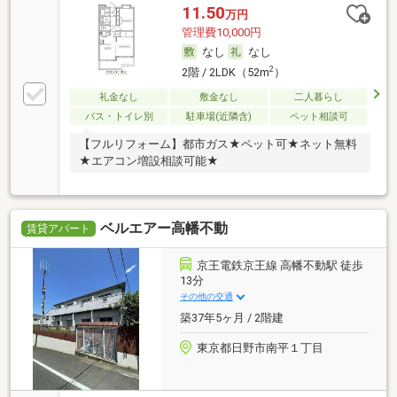
11.50
万円
管理費10,000円
なし
なし
2
2階 / 2LDK（52m
）
礼金なし
敷金なし
二人暮らし
バス・トイレ別
駐車場(近隣含)
ペット相談可
【フルリフォーム】都市ガス★ペット可★ネット無料
★エアコン増設相談可能★
ベルエアー高幡不動
賃貸アパート
京王電鉄京王線 高幡不動駅 徒歩
13分
その他の交通
築37年5ヶ月 / 2階建
東京都日野市南平１丁目