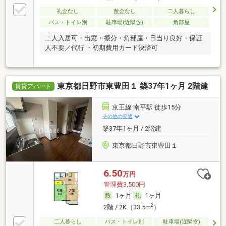
礼金なし
敷金なし
二人暮らし
バス・トイレ別
駐車場(近隣含)
角部屋
二人入居可・出窓・振分・角部屋・日当り良好・保証
人不要／代行 ・初期費用カード決済可
東京都日野市東豊田１ 築37年1ヶ月 2階建
賃貸アパート
京王線 南平駅 徒歩15分
その他の交通
築37年1ヶ月 / 2階建
東京都日野市東豊田１
6.50
万円
管理費3,500円
1ヶ月
1ヶ月
2
2階 / 2K（33.5m
）
二人暮らし
バス・トイレ別
駐車場(近隣含)