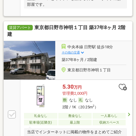
部屋です。
東京都日野市神明１丁目 築37年8ヶ月 2階
賃貸アパート
建
中央本線 日野駅 徒歩18分
その他の交通
築37年8ヶ月 / 2階建
東京都日野市神明１丁目
5.30
万円
管理費2,000円
なし
なし
2
2階 / 1K（20.25m
）
礼金なし
敷金なし
一人暮らし
駐車場(近隣含)
最上階
収納スペース
当店でインターネットに掲載の物件をまとめてご紹介