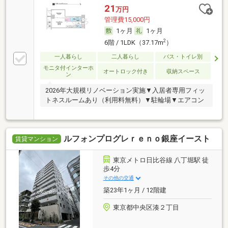
21
万円
管理費15,000円
1ヶ月
1ヶ月
2
6階 / 1LDK（37.17m
）
一人暮らし
二人暮らし
バス・トイレ別
モニタ付インターホ
オートロック付き
収納スペース
ン
2026年大規模リノベーション実施▼入居者専用フィッ
トネスルームあり（利用料無料）▼駐輪場▼エアコン
ルフォンプログレｒｅｎｏ銀座イースト
賃貸マンション
東京メトロ日比谷線 八丁堀駅 徒
歩4分
その他の交通
築23年1ヶ月 / 12階建
東京都中央区湊２丁目