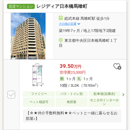
レジディア日本橋馬喰町
賃貸マンション
総武本線 馬喰町駅 徒歩1分
その他の交通
築19年7ヶ月 / 地上17階地下2階建
東京都中央区日本橋馬喰町１丁
目
39.50
万円
管理費25,000円
1ヶ月
1ヶ月
2
10階 / 3LDK（70.93m
）
ファミリー
バス・トイレ別
駐車場(近隣含)
モニタ付インターホ
ペット相談可
角部屋
ン
【☆★仲介手数料無料★☆ペットと一緒に暮らせるお
部屋♪】