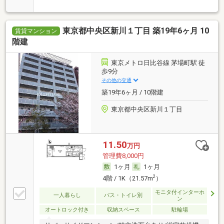
東京都中央区新川１丁目 築19年6ヶ月 10
賃貸マンション
階建
東京メトロ日比谷線 茅場町駅 徒
歩9分
その他の交通
築19年6ヶ月 / 10階建
東京都中央区新川１丁目
11.50
万円
管理費8,000円
1ヶ月
1ヶ月
2
4階 / 1K（21.57m
）
モニタ付インターホ
一人暮らし
バス・トイレ別
ン
オートロック付き
収納スペース
駐輪場