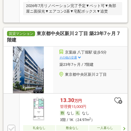
2026年7月リノベーション完了予定▼ペット可▼角部
屋ニ面採光▼エアコン2基▼宅配ボックス▼追焚
東京都中央区新川２丁目 築23年7ヶ月 7
賃貸マンション
階建
京葉線 八丁堀駅 徒歩5分
その他の交通
築23年7ヶ月 / 7階建
東京都中央区新川２丁目
13.30
万円
管理費15,000円
なし
なし
2
3階 / 1K（24.97m
）
礼金なし
敷金なし
一人暮らし