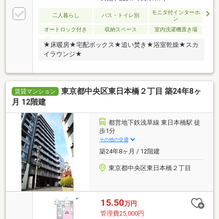
モニタ付インターホ
二人暮らし
バス・トイレ別
ン
オートロック付き
収納スペース
室内洗濯機置き場
★床暖房★宅配ボックス★追い焚き★浴室乾燥★スカ
イラウンジ★
東京都中央区東日本橋２丁目 築24年8ヶ
賃貸マンション
月 12階建
都営地下鉄浅草線 東日本橋駅 徒
歩1分
その他の交通
築24年8ヶ月 / 12階建
東京都中央区東日本橋２丁目
15.50
万円
管理費25,000円