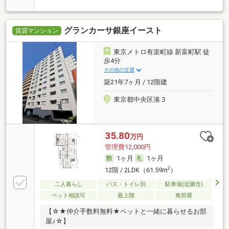
グランカーサ銀座イースト
賃貸マンション
東京メトロ有楽町線 新富町駅 徒
歩4分
その他の交通
築21年7ヶ月 / 12階建
東京都中央区湊３
35.80
万円
管理費12,000円
1ヶ月
1ヶ月
2
12階 / 2LDK（61.59m
）
二人暮らし
バス・トイレ別
駐車場(近隣含)
ペット相談可
最上階
角部屋
【☆★仲介手数料無料★ペットと一緒に暮らせるお部
屋♪☆】