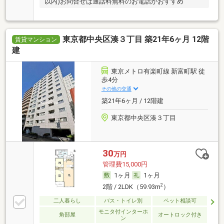
以内)お問合せは通話料無料のお電話がおすすめ
東京都中央区湊３丁目 築21年6ヶ月 12階
賃貸マンション
建
東京メトロ有楽町線 新富町駅 徒
歩4分
その他の交通
築21年6ヶ月 / 12階建
東京都中央区湊３丁目
30
万円
管理費15,000円
1ヶ月
1ヶ月
2
2階 / 2LDK（59.93m
）
二人暮らし
バス・トイレ別
ペット相談可
モニタ付インターホ
角部屋
オートロック付き
ン