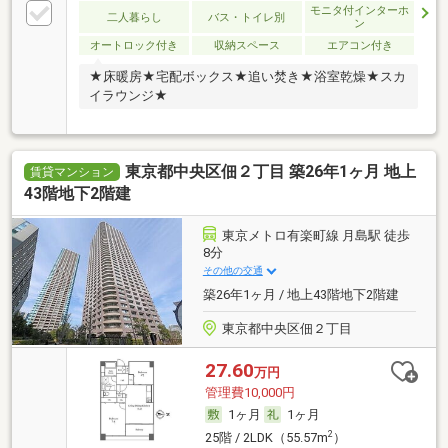
モニタ付インターホ
二人暮らし
バス・トイレ別
ン
オートロック付き
収納スペース
エアコン付き
★床暖房★宅配ボックス★追い焚き★浴室乾燥★スカ
イラウンジ★
東京都中央区佃２丁目 築26年1ヶ月 地上
賃貸マンション
43階地下2階建
東京メトロ有楽町線 月島駅 徒歩
8分
その他の交通
築26年1ヶ月 / 地上43階地下2階建
東京都中央区佃２丁目
27.60
万円
管理費10,000円
1ヶ月
1ヶ月
2
25階 / 2LDK（55.57m
）