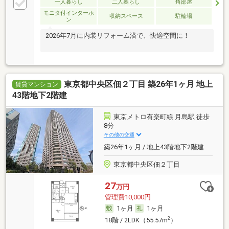
一人暮らし
二人暮らし
角部屋
モニタ付インターホ
収納スペース
駐輪場
ン
2026年7月に内装リフォーム済で、快適空間に！
東京都中央区佃２丁目 築26年1ヶ月 地上
賃貸マンション
43階地下2階建
東京メトロ有楽町線 月島駅 徒歩
8分
その他の交通
築26年1ヶ月 / 地上43階地下2階建
東京都中央区佃２丁目
27
万円
管理費10,000円
1ヶ月
1ヶ月
2
18階 / 2LDK（55.57m
）