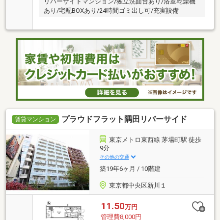
リバーサイドマンション/独立洗面台あり/浴室乾燥機
あり/宅配BOXあり/24時間ゴミ出し可/充実設備
プラウドフラット隅田リバーサイド
賃貸マンション
東京メトロ東西線 茅場町駅 徒歩
9分
その他の交通
築19年6ヶ月 / 10階建
東京都中央区新川１
11.50
万円
管理費8,000円