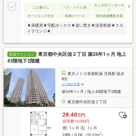
モニタ付インターホ
二人暮らし
バス・トイレ別
ン
オートロック付き
収納スペース
室内洗濯機置き場
★床暖房★宅配ボックス★追い焚き★浴室乾燥★スカ
イラウンジ★
東京都中央区佃２丁目 築26年1ヶ月 地上
賃貸マンション
43階地下2階建
東京メトロ有楽町線 月島駅 徒歩
8分
その他の交通
築26年1ヶ月 / 地上43階地下2階建
東京都中央区佃２丁目
28.40
万円
管理費10,000円
1ヶ月
1ヶ月
2
39階 / 2LDK（55.57m
）