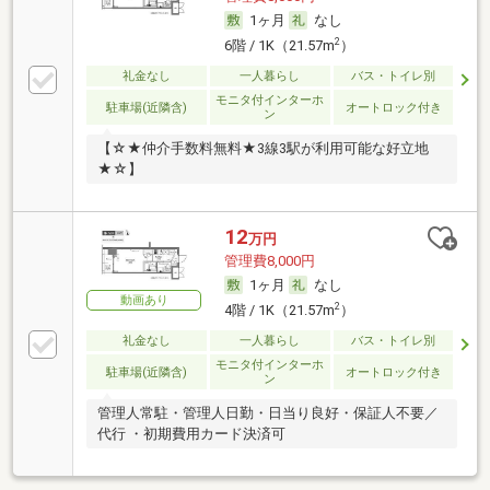
1ヶ月
なし
2
6階 / 1K（21.57m
）
礼金なし
一人暮らし
バス・トイレ別
モニタ付インターホ
駐車場(近隣含)
オートロック付き
ン
【☆★仲介手数料無料★3線3駅が利用可能な好立地
★☆】
12
万円
管理費8,000円
1ヶ月
なし
動画あり
2
4階 / 1K（21.57m
）
礼金なし
一人暮らし
バス・トイレ別
モニタ付インターホ
駐車場(近隣含)
オートロック付き
ン
管理人常駐・管理人日勤・日当り良好・保証人不要／
代行 ・初期費用カード決済可