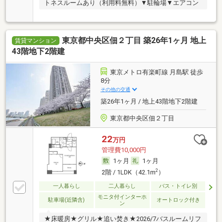
トネスルームあり（利用料無料）▼駐輪場▼エアコン
東京都中央区佃２丁目 築26年1ヶ月 地上
賃貸マンション
43階地下2階建
東京メトロ有楽町線 月島駅 徒歩
8分
その他の交通
築26年1ヶ月 / 地上43階地下2階建
東京都中央区佃２丁目
22
万円
管理費10,000円
1ヶ月
1ヶ月
2
2階 / 1LDK（42.1m
）
一人暮らし
二人暮らし
バス・トイレ別
モニタ付インターホ
駐車場(近隣含)
オートロック付き
ン
★床暖房★グリル★追い焚き★2026/7バスルームリフ