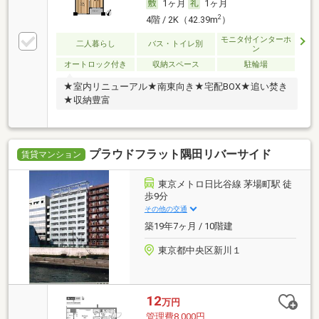
1ヶ月
1ヶ月
2
4階 / 2K（42.39m
）
モニタ付インターホ
二人暮らし
バス・トイレ別
ン
オートロック付き
収納スペース
駐輪場
★室内リニューアル★南東向き★宅配BOX★追い焚き
★収納豊富
プラウドフラット隅田リバーサイド
賃貸マンション
東京メトロ日比谷線 茅場町駅 徒
歩9分
その他の交通
築19年7ヶ月 / 10階建
東京都中央区新川１
12
万円
管理費8,000円