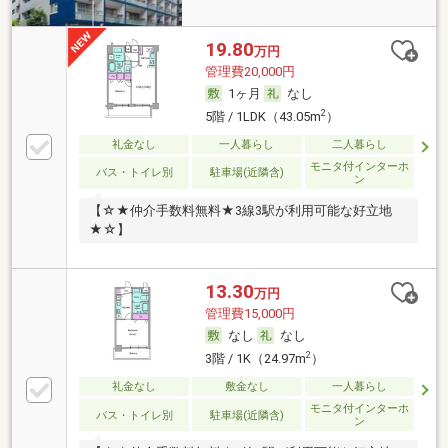
19.80
万円
管理費20,000円
1ヶ月
なし
2
5階 / 1LDK（43.05m
）
礼金なし
一人暮らし
二人暮らし
モニタ付インターホ
バス・トイレ別
駐車場(近隣含)
ン
【☆★仲介手数料無料★3線3駅が利用可能な好立地
★☆】
13.30
万円
管理費15,000円
なし
なし
2
3階 / 1K（24.97m
）
礼金なし
敷金なし
一人暮らし
モニタ付インターホ
バス・トイレ別
駐車場(近隣含)
ン