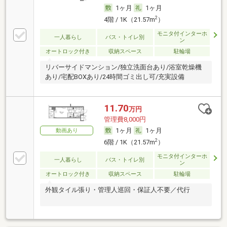
1ヶ月
1ヶ月
2
4階 / 1K（21.57m
）
モニタ付インターホ
一人暮らし
バス・トイレ別
ン
オートロック付き
収納スペース
駐輪場
リバーサイドマンション/独立洗面台あり/浴室乾燥機
あり/宅配BOXあり/24時間ゴミ出し可/充実設備
11.70
万円
管理費8,000円
1ヶ月
1ヶ月
動画あり
2
6階 / 1K（21.57m
）
モニタ付インターホ
一人暮らし
バス・トイレ別
ン
オートロック付き
収納スペース
駐輪場
外観タイル張り・管理人巡回・保証人不要／代行