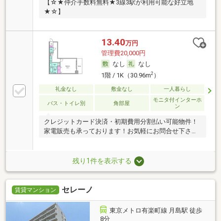
【☆★仲介手数料無料★3線3駅が利用可能な好立地
★☆】
13.40
万円
管理費20,000円
なし
なし
2
1階 / 1K（30.96m
）
礼金なし
敷金なし
一人暮らし
モニタ付インターホ
バス・トイレ別
角部屋
ン
クレジットカード決済・初期費用分割払い可能物件！
家電販売も承っております！お気軽にお問合せ下さ
い！
残り1件を表示する
セレーノ
賃貸マンション
東京メトロ有楽町線 月島駅 徒歩
8分