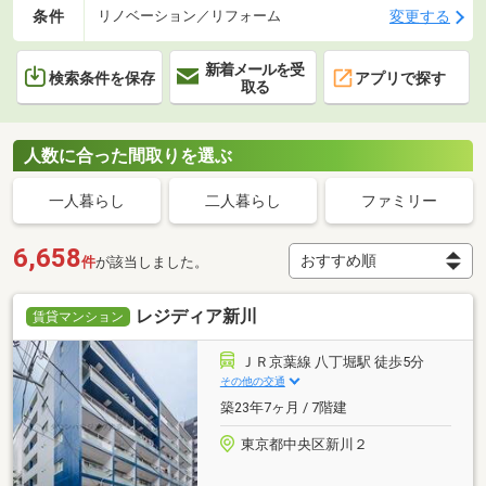
条件
変更する
リノベーション／リフォーム
新着メールを受
検索条件を保存
アプリで探す
取る
人数に合った間取りを選ぶ
一人暮らし
二人暮らし
ファミリー
6,658
件
が該当しました。
レジディア新川
賃貸マンション
ＪＲ京葉線 八丁堀駅 徒歩5分
その他の交通
築23年7ヶ月 / 7階建
東京都中央区新川２