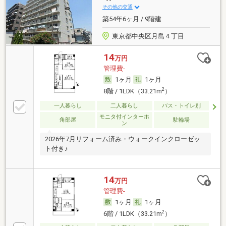
その他の交通
築54年6ヶ月 / 9階建
東京都中央区月島４丁目
14
万円
管理費-
1ヶ月
1ヶ月
2
8階 / 1LDK（33.21m
）
一人暮らし
二人暮らし
バス・トイレ別
モニタ付インターホ
角部屋
駐輪場
ン
2026年7月リフォーム済み・ウォークインクローゼッ
ト付き♪
14
万円
管理費-
1ヶ月
1ヶ月
2
6階 / 1LDK（33.21m
）