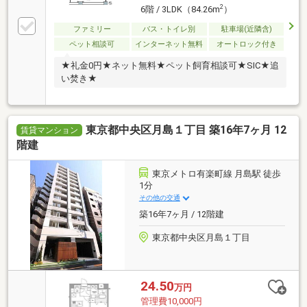
2
6階 / 3LDK（84.26m
）
ファミリー
バス・トイレ別
駐車場(近隣含)
ペット相談可
インターネット無料
オートロック付き
★礼金0円★ネット無料★ペット飼育相談可★SIC★追
い焚き★
東京都中央区月島１丁目 築16年7ヶ月 12
賃貸マンション
階建
東京メトロ有楽町線 月島駅 徒歩
1分
その他の交通
築16年7ヶ月 / 12階建
東京都中央区月島１丁目
24.50
万円
管理費10,000円