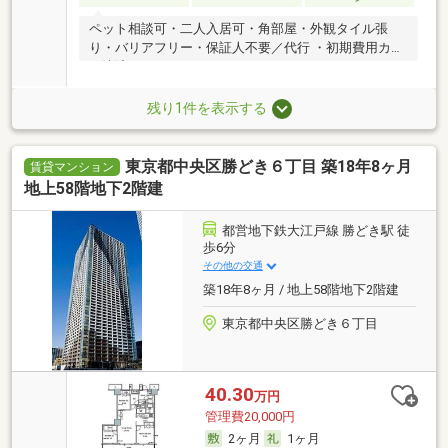
ペット相談可・二人入居可・角部屋・外観タイル張
り・バリアフリー・保証人不要／代行 ・初期費用カー
ド決済可
残り1件を表示する
東京都中央区勝どき６丁目 築18年8ヶ月
賃貸マンション
地上58階地下2階建
都営地下鉄大江戸線 勝どき駅 徒
歩6分
その他の交通
築18年8ヶ月 / 地上58階地下2階建
東京都中央区勝どき６丁目
40.30
万円
管理費20,000円
2ヶ月
1ヶ月