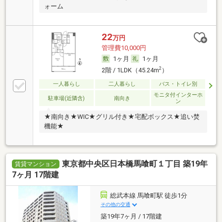
ォーム
22
万円
管理費10,000円
1ヶ月
1ヶ月
2
2階 / 1LDK（45.24m
）
一人暮らし
二人暮らし
バス・トイレ別
モニタ付インターホ
駐車場(近隣含)
南向き
ン
★南向き★WIC★グリル付き★宅配ボックス★追い焚
機能★
東京都中央区日本橋馬喰町１丁目 築19年
賃貸マンション
7ヶ月 17階建
総武本線 馬喰町駅 徒歩1分
その他の交通
築19年7ヶ月 / 17階建