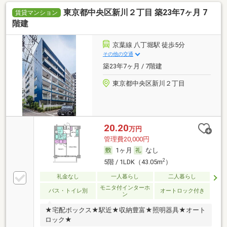
東京都中央区新川２丁目 築23年7ヶ月 7
賃貸マンション
階建
京葉線 八丁堀駅 徒歩5分
その他の交通
築23年7ヶ月 / 7階建
東京都中央区新川２丁目
20.20
万円
管理費20,000円
1ヶ月
なし
2
5階 / 1LDK（43.05m
）
礼金なし
一人暮らし
二人暮らし
モニタ付インターホ
バス・トイレ別
オートロック付き
ン
★宅配ボックス★駅近★収納豊富★照明器具★オート
ロック★