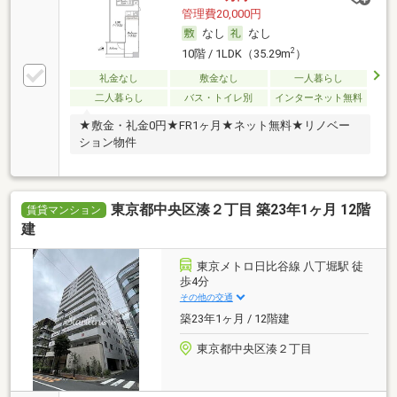
管理費20,000円
なし
なし
2
10階 / 1LDK（35.29m
）
礼金なし
敷金なし
一人暮らし
二人暮らし
バス・トイレ別
インターネット無料
★敷金・礼金0円★FR1ヶ月★ネット無料★リノベー
ション物件
東京都中央区湊２丁目 築23年1ヶ月 12階
賃貸マンション
建
東京メトロ日比谷線 八丁堀駅 徒
歩4分
その他の交通
築23年1ヶ月 / 12階建
東京都中央区湊２丁目