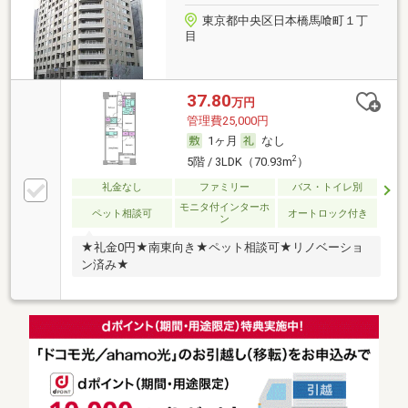
東京都中央区日本橋馬喰町１丁
目
37.80
万円
管理費25,000円
1ヶ月
なし
2
5階 / 3LDK（70.93m
）
礼金なし
ファミリー
バス・トイレ別
モニタ付インターホ
ペット相談可
オートロック付き
ン
★礼金0円★南東向き★ペット相談可★リノベーショ
ン済み★