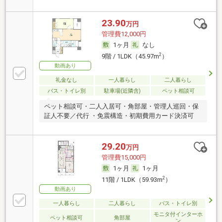
23.90
万円
管理費12,000円
1ヶ月
なし
2
9階 / 1LDK（45.97m
）
動画あり
礼金なし
一人暮らし
二人暮らし
バス・トイレ別
駐車場(近隣含)
ペット相談可
ペット相談可・二人入居可・角部屋・管理人巡回・保
証人不要／代行 ・免震構造・初期費用カード決済可
29.20
万円
管理費15,000円
1ヶ月
1ヶ月
2
11階 / 1LDK（59.93m
）
動画あり
一人暮らし
二人暮らし
バス・トイレ別
モニタ付インターホ
ペット相談可
角部屋
ン