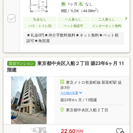
1ヶ月
なし
2
8階 / 1LDK（44.08m
）
礼金なし
一人暮らし
二人暮らし
バス・トイレ別
ペット相談可
インターネット無料
★礼金0円★仲介手数料無料★ネット無料★ペット相
談可★角部屋
東京都中央区入船２丁目 築23年6ヶ月 11
賃貸マンション
階建
東京メトロ有楽町線 新富町駅 徒
歩3分
その他の交通
築23年6ヶ月 / 11階建
東京都中央区入船２丁目
22.60
万円