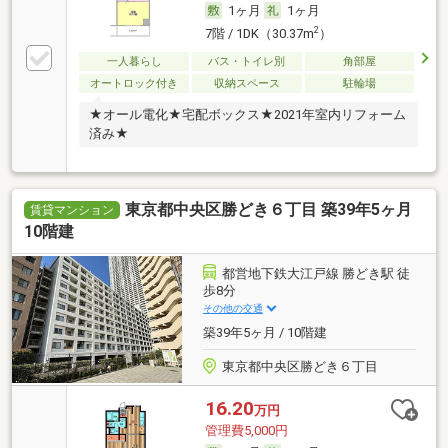
1ヶ月
1ヶ月
2
7階 / 1DK（30.37m
）
一人暮らし
バス・トイレ別
角部屋
オートロック付き
収納スペース
駐輪場
★オール電化★宅配ボックス★2021年室内リフォーム
済み★
東京都中央区勝どき６丁目 築39年5ヶ月
賃貸マンション
10階建
都営地下鉄大江戸線 勝どき駅 徒
歩8分
その他の交通
築39年5ヶ月 / 10階建
東京都中央区勝どき６丁目
16.20
万円
管理費5,000円