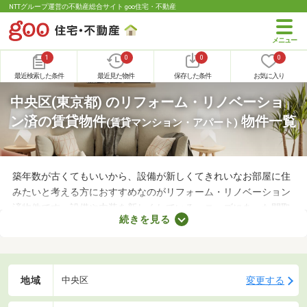
NTTグループ運営の不動産総合サイト goo住宅・不動産
1
0
0
0
最近検索した条件
最近見た物件
保存した条件
お気に入り
中央区(東京都) のリフォーム・リノベーショ
ン済の賃貸物件
物件一覧
(賃貸マンション・アパート)
築年数が古くてもいいから、設備が新しくてきれいなお部屋に住
みたいと考える方におすすめなのがリフォーム・リノベーション
済物件です。設備や内装を新しくしている・ニーズにあった間取
続きを見る
りに変えているなど、住みやすさが格段にアップしていることが
魅力。ここで紹介するリフォーム・リノベーション済物件を見比
べて、気になるお部屋を見つけましょう。
地域
変更する
中央区