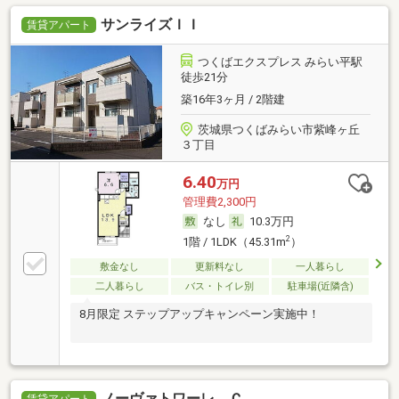
サンライズＩＩ
賃貸アパート
つくばエクスプレス みらい平駅
徒歩21分
築16年3ヶ月 / 2階建
茨城県つくばみらい市紫峰ヶ丘
３丁目
6.40
万円
管理費2,300円
なし
10.3万円
2
1階 / 1LDK（45.31m
）
敷金なし
更新料なし
一人暮らし
二人暮らし
バス・トイレ別
駐車場(近隣含)
8月限定 ステップアップキャンペーン実施中！
ノーヴァトワーレ Ｃ
賃貸アパート