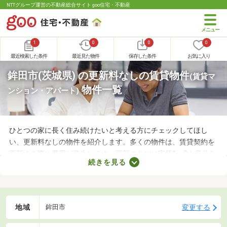
NTTグループ運営の不動産総合サイト goo住宅・不動産
1
0
0
0
最近検索した条件
最近見た物件
保存した条件
お気に入り
鉾田市(茨城県) の更新料なしの賃貸物件
(賃貸マ
物件一覧
ンション・アパート)
ひとつの家に長く住み続けたいと考える方にチェックしてほし
い、更新料なしの物件を紹介します。多くの物件は、賃貸契約を
更新する際に費用が発生します。更新のたびに家賃1～2カ月分を
続きを見る
支払わなければならないので、支出が増える点がデメリットだと
いえるでしょう。更新料なしの物件なら支出を抑えられるため、
お気に入りのお部屋に長く住めますよ。
地域
変更する
鉾田市