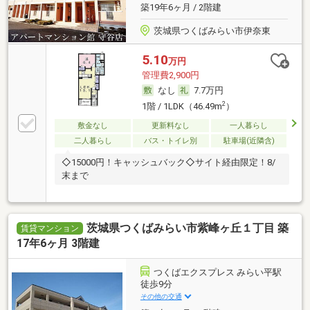
築19年6ヶ月 / 2階建
茨城県つくばみらい市伊奈東
5.10
万円
管理費2,900円
なし
7.7万円
2
1階 / 1LDK（46.49m
）
敷金なし
更新料なし
一人暮らし
二人暮らし
バス・トイレ別
駐車場(近隣含)
◇15000円！キャッシュバック◇サイト経由限定！8/
末まで
茨城県つくばみらい市紫峰ヶ丘１丁目 築
賃貸マンション
17年6ヶ月 3階建
つくばエクスプレス みらい平駅
徒歩9分
その他の交通