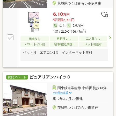
茨城県つくばみらい市伊奈東
6.10
万円
管理費2,900円
なし
9.9万円
2
1階 / 2LDK（56.47m
）
敷金なし
更新料なし
二人暮らし
バス・トイレ別
駐車場(近隣含)
ペット相談可
ペット可 エアコン2台 インターネット無料
ピュアリアンハイツＣ
賃貸アパート
関東鉄道常総線 小絹駅 徒歩13分
その他の交通
築12年3ヶ月 / 2階建
茨城県つくばみらい市筒戸