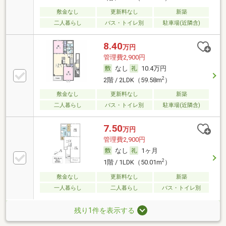
敷金なし
更新料なし
新築
二人暮らし
バス・トイレ別
駐車場(近隣含)
8.40
万円
管理費2,900円
なし
10.4万円
2
2階 / 2LDK（59.58m
）
敷金なし
更新料なし
新築
二人暮らし
バス・トイレ別
駐車場(近隣含)
7.50
万円
管理費2,900円
なし
1ヶ月
2
1階 / 1LDK（50.01m
）
敷金なし
更新料なし
新築
一人暮らし
二人暮らし
バス・トイレ別
残り1件を表示する