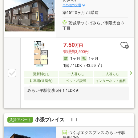
その他の交通
築15年3ヶ月 / 2階建
茨城県つくばみらい市陽光台３
丁目
7.50
万円
管理費3,500円
1ヶ月
1ヶ月
2
1階 / 1LDK（43.59m
）
更新料なし
一人暮らし
二人暮らし
駐車場(近隣含)
ペット相談可
インターネット無料
みらい平駅徒歩5分！1LDK★
小張プレイス ＩＩ
賃貸アパート
つくばエクスプレス みらい平駅
徒歩17分