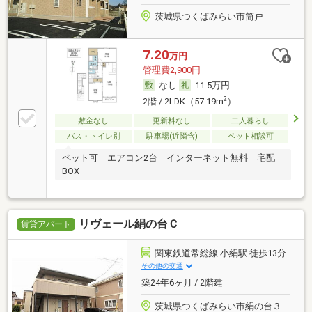
茨城県つくばみらい市筒戸
7.20
万円
管理費2,900円
なし
11.5万円
2
2階 / 2LDK（57.19m
）
敷金なし
更新料なし
二人暮らし
バス・トイレ別
駐車場(近隣含)
ペット相談可
ペット可 エアコン2台 インターネット無料 宅配
BOX
リヴェール絹の台Ｃ
賃貸アパート
関東鉄道常総線 小絹駅 徒歩13分
その他の交通
築24年6ヶ月 / 2階建
茨城県つくばみらい市絹の台３