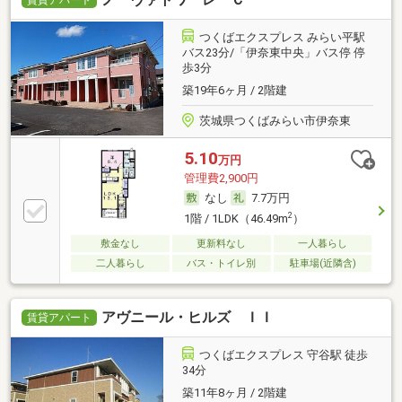
つくばエクスプレス みらい平駅
バス23分/「伊奈東中央」バス停 停
歩3分
築19年6ヶ月 / 2階建
茨城県つくばみらい市伊奈東
5.10
万円
管理費2,900円
なし
7.7万円
2
1階 / 1LDK（46.49m
）
敷金なし
更新料なし
一人暮らし
二人暮らし
バス・トイレ別
駐車場(近隣含)
アヴニール・ヒルズ ＩＩ
賃貸アパート
つくばエクスプレス 守谷駅 徒歩
34分
築11年8ヶ月 / 2階建