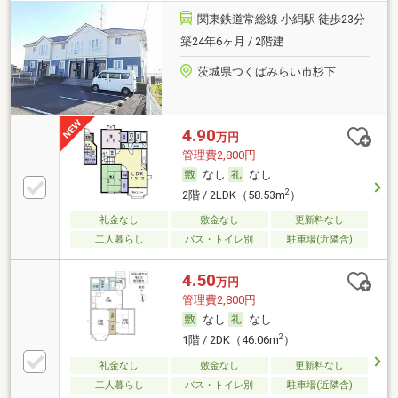
関東鉄道常総線 小絹駅 徒歩23分
築24年6ヶ月 / 2階建
茨城県つくばみらい市杉下
4.90
万円
管理費2,800円
なし
なし
2
2階 / 2LDK（58.53m
）
礼金なし
敷金なし
更新料なし
二人暮らし
バス・トイレ別
駐車場(近隣含)
4.50
万円
管理費2,800円
なし
なし
2
1階 / 2DK（46.06m
）
礼金なし
敷金なし
更新料なし
二人暮らし
バス・トイレ別
駐車場(近隣含)