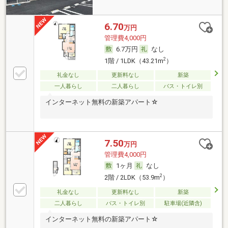
6.70
万円
管理費4,000円
6.7万円
なし
2
1階 / 1LDK（43.21m
）
礼金なし
更新料なし
新築
一人暮らし
二人暮らし
バス・トイレ別
インターネット無料の新築アパート☆
7.50
万円
管理費4,000円
1ヶ月
なし
2
2階 / 2LDK（53.9m
）
礼金なし
更新料なし
新築
二人暮らし
バス・トイレ別
駐車場(近隣含)
インターネット無料の新築アパート☆