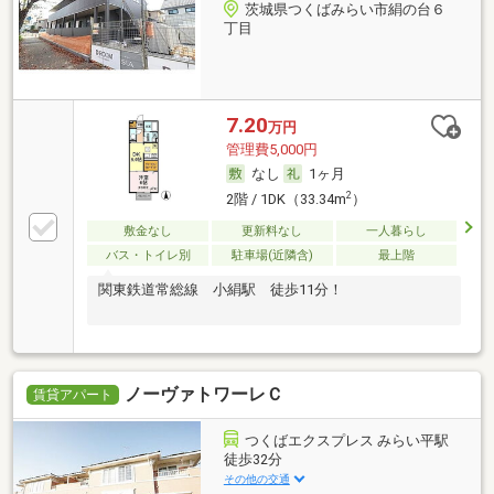
茨城県つくばみらい市絹の台６
丁目
7.20
万円
管理費5,000円
なし
1ヶ月
2
2階 / 1DK（33.34m
）
敷金なし
更新料なし
一人暮らし
バス・トイレ別
駐車場(近隣含)
最上階
関東鉄道常総線 小絹駅 徒歩11分！
ノーヴァトワーレＣ
賃貸アパート
つくばエクスプレス みらい平駅
徒歩32分
その他の交通