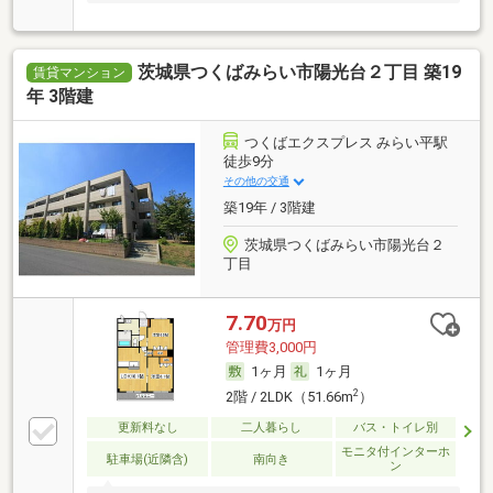
茨城県つくばみらい市陽光台２丁目 築19
賃貸マンション
年 3階建
つくばエクスプレス みらい平駅
徒歩9分
その他の交通
築19年 / 3階建
茨城県つくばみらい市陽光台２
丁目
7.70
万円
管理費3,000円
1ヶ月
1ヶ月
2
2階 / 2LDK（51.66m
）
更新料なし
二人暮らし
バス・トイレ別
モニタ付インターホ
駐車場(近隣含)
南向き
ン