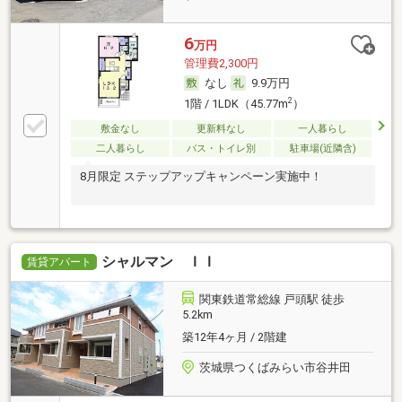
6
万円
管理費2,300円
なし
9.9万円
2
1階 / 1LDK（45.77m
）
敷金なし
更新料なし
一人暮らし
二人暮らし
バス・トイレ別
駐車場(近隣含)
8月限定 ステップアップキャンペーン実施中！
シャルマン ＩＩ
賃貸アパート
関東鉄道常総線 戸頭駅 徒歩
5.2km
築12年4ヶ月 / 2階建
茨城県つくばみらい市谷井田