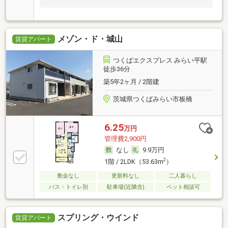
メゾン・ド・城山
賃貸アパート
つくばエクスプレス みらい平駅
徒歩36分
築5年2ヶ月 / 2階建
茨城県つくばみらい市板橋
6.25
万円
管理費2,900円
なし
9.9万円
2
1階 / 2LDK（53.63m
）
敷金なし
更新料なし
二人暮らし
バス・トイレ別
駐車場(近隣含)
ペット相談可
スプリング・ウインド
賃貸アパート