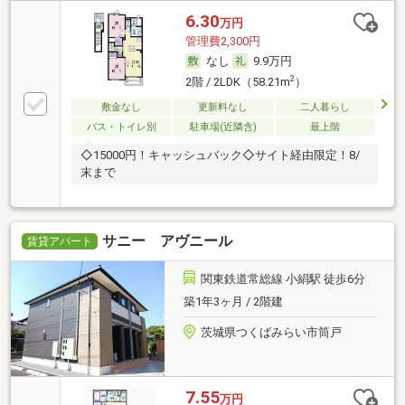
6.30
万円
管理費2,300円
なし
9.9万円
2
2階 / 2LDK（58.21m
）
敷金なし
更新料なし
二人暮らし
バス・トイレ別
駐車場(近隣含)
最上階
◇15000円！キャッシュバック◇サイト経由限定！8/
末まで
サニー アヴニール
賃貸アパート
関東鉄道常総線 小絹駅 徒歩6分
築1年3ヶ月 / 2階建
茨城県つくばみらい市筒戸
7.55
万円