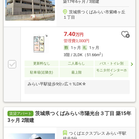
築17年6ヶ月 / 3階建
茨城県つくばみらい市紫峰ヶ丘
１丁目
7.40
万円
管理費3,000円
1ヶ月
1ヶ月
2
3階 / 2LDK（51.66m
）
更新料なし
二人暮らし
バス・トイレ別
モニタ付インターホ
駐車場(近隣含)
最上階
ン
みらい平駅徒歩9分♪広々1LDK☆
茨城県つくばみらい市陽光台３丁目 築15年
賃貸アパート
3ヶ月 2階建
つくばエクスプレス みらい平駅
徒歩5分