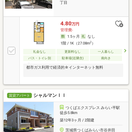
丁目
4.80
万円
管理費-
1.5ヶ月
なし
2
1階 / 1K（27.08m
）
礼金なし
更新料なし
一人暮らし
バス・トイレ別
駐車場(近隣含)
南向き
都市ガス利用で経済的☆インターネット無料
シャルマンＩＩ
賃貸アパート
つくばエクスプレス みらい平駅
徒歩5.8km
築12年3ヶ月 / 2階建
茨城県つくばみらい市谷井田