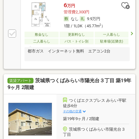
6
万円
管理費2,300円
なし
9.9万円
2
1階 / 1LDK（45.77m
）
敷金なし
更新料なし
一人暮らし
二人暮らし
バス・トイレ別
駐車場(近隣含)
都市ガス インターネット無料 エアコン2台
茨城県つくばみらい市陽光台３丁目 築19年
賃貸アパート
9ヶ月 2階建
つくばエクスプレス みらい平駅
徒歩6分
その他の交通
築19年9ヶ月 / 2階建
茨城県つくばみらい市陽光台３
丁目