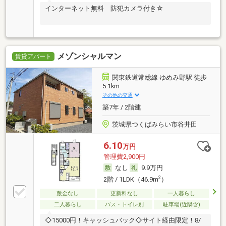
インターネット無料 防犯カメラ付き☆
メゾンシャルマン
賃貸アパート
関東鉄道常総線 ゆめみ野駅 徒歩
5.1km
その他の交通
築7年 / 2階建
茨城県つくばみらい市谷井田
6.10
万円
管理費2,900円
なし
9.9万円
2
2階 / 1LDK（46.9m
）
敷金なし
更新料なし
一人暮らし
二人暮らし
バス・トイレ別
駐車場(近隣含)
◇15000円！キャッシュバック◇サイト経由限定！8/