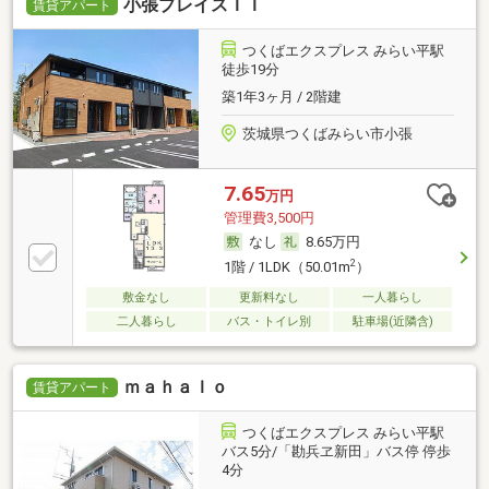
小張プレイスＩＩ
賃貸アパート
つくばエクスプレス みらい平駅
徒歩19分
築1年3ヶ月 / 2階建
茨城県つくばみらい市小張
7.65
万円
管理費3,500円
なし
8.65万円
2
1階 / 1LDK（50.01m
）
敷金なし
更新料なし
一人暮らし
二人暮らし
バス・トイレ別
駐車場(近隣含)
ｍａｈａｌｏ
賃貸アパート
つくばエクスプレス みらい平駅
バス5分/「勘兵ヱ新田」バス停 停歩
4分