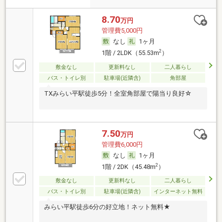
8.70
万円
管理費5,000円
なし
1ヶ月
2
1階 / 2LDK（55.53m
）
敷金なし
更新料なし
二人暮らし
バス・トイレ別
駐車場(近隣含)
角部屋
TXみらい平駅徒歩5分！全室角部屋で陽当り良好☆
7.50
万円
管理費6,000円
なし
1ヶ月
2
1階 / 2DK（45.48m
）
敷金なし
更新料なし
二人暮らし
バス・トイレ別
駐車場(近隣含)
インターネット無料
みらい平駅徒歩6分の好立地！ネット無料★