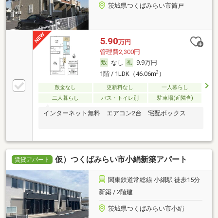
茨城県つくばみらい市筒戸
5.90
万円
管理費2,300円
なし
9.9万円
2
1階 / 1LDK（46.06m
）
敷金なし
更新料なし
一人暮らし
二人暮らし
バス・トイレ別
駐車場(近隣含)
インターネット無料 エアコン2台 宅配ボックス
仮）つくばみらい市小絹新築アパート
賃貸アパート
関東鉄道常総線 小絹駅 徒歩15分
新築 / 2階建
茨城県つくばみらい市小絹