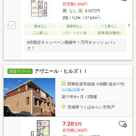
管理費3,500円
なし
8.55万円
2
2階 / 1LDK（37.63m
）
敷金なし
更新料なし
一人暮らし
二人暮らし
バス・トイレ別
駐車場(近隣含)
8月限定キャンペーン開催中！万円キャッシュバッ
ク！
アヴニール・ヒルズＩＩ
賃貸アパート
関東鉄道常総線 小絹駅 徒歩17分
その他の交通
築11年8ヶ月 / 2階建
茨城県つくばみらい市筒戸
7.20
万円
管理費2,900円