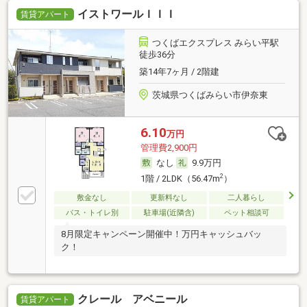
イストワールＩＩＩ
賃貸アパート
つくばエクスプレス みらい平駅
徒歩36分
築14年7ヶ月 / 2階建
茨城県つくばみらい市伊奈東
6.10
万円
管理費2,900円
なし
9.9万円
2
1階 / 2LDK（56.47m
）
敷金なし
更新料なし
二人暮らし
バス・トイレ別
駐車場(近隣含)
ペット相談可
8月限定キャンペーン開催中！万円キャッシュバッ
ク！
クレール アベニール
賃貸アパート