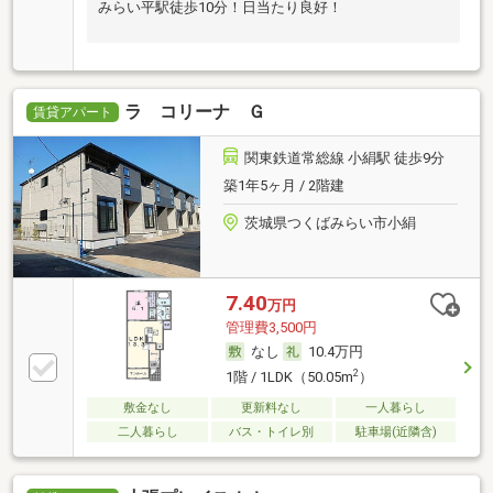
みらい平駅徒歩10分！日当たり良好！
ラ コリーナ Ｇ
賃貸アパート
関東鉄道常総線 小絹駅 徒歩9分
築1年5ヶ月 / 2階建
茨城県つくばみらい市小絹
7.40
万円
管理費3,500円
なし
10.4万円
2
1階 / 1LDK（50.05m
）
敷金なし
更新料なし
一人暮らし
二人暮らし
バス・トイレ別
駐車場(近隣含)