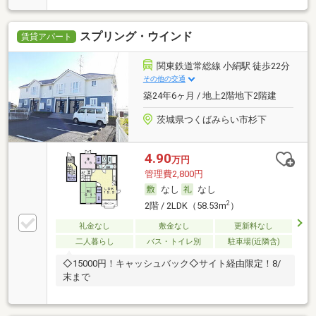
スプリング・ウインド
賃貸アパート
関東鉄道常総線 小絹駅 徒歩22分
その他の交通
築24年6ヶ月 / 地上2階地下2階建
茨城県つくばみらい市杉下
4.90
万円
管理費2,800円
なし
なし
2
2階 / 2LDK（58.53m
）
礼金なし
敷金なし
更新料なし
二人暮らし
バス・トイレ別
駐車場(近隣含)
◇15000円！キャッシュバック◇サイト経由限定！8/
末まで