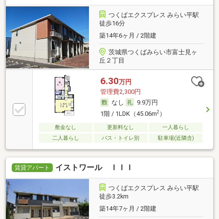
つくばエクスプレス みらい平駅
徒歩16分
築14年6ヶ月 / 2階建
茨城県つくばみらい市富士見ヶ
丘２丁目
6.30
万円
管理費2,300円
なし
9.9万円
2
1階 / 1LDK（45.06m
）
敷金なし
更新料なし
一人暮らし
二人暮らし
バス・トイレ別
駐車場(近隣含)
イストワール ＩＩＩ
賃貸アパート
つくばエクスプレス みらい平駅
徒歩3.2km
築14年7ヶ月 / 2階建