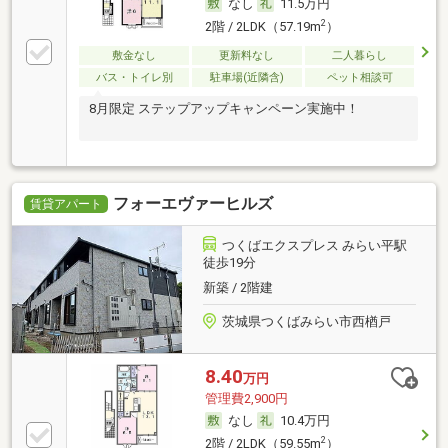
なし
11.5万円
2
2階 / 2LDK（57.19m
）
敷金なし
更新料なし
二人暮らし
バス・トイレ別
駐車場(近隣含)
ペット相談可
8月限定 ステップアップキャンペーン実施中！
フォーエヴァーヒルズ
賃貸アパート
つくばエクスプレス みらい平駅
徒歩19分
新築 / 2階建
茨城県つくばみらい市西楢戸
8.40
万円
管理費2,900円
なし
10.4万円
2
2階 / 2LDK（59.55m
）