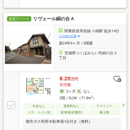
リヴェール絹の台Ａ
賃貸アパート
関東鉄道常総線 小絹駅 徒歩14分
その他の交通
築24年6ヶ月 / 2階建
茨城県つくばみらい市絹の台３
丁目
8.20
万円
管理費-
2ヶ月
なし
2
2階 / 3LDK（71.9m
）
礼金なし
更新料なし
ファミリー
バス・トイレ別
駐車場(近隣含)
最上階
都市ガス利用☆駐車場1台付き（無料）