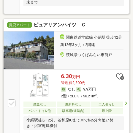
末まで
ピュアリアンハイツ Ｃ
賃貸アパート
関東鉄道常総線 小絹駅 徒歩12分
築12年3ヶ月 / 2階建
茨城県つくばみらい市筒戸
6.30
万円
管理費2,300円
なし
9.9万円
2
2階 / 2LDK（58.21m
）
敷金なし
更新料なし
二人暮らし
バス・トイレ別
駐車場(近隣含)
最上階
小絹駅徒歩12分、谷和原ICまで車で約5分☆追い焚
き・浴室乾燥機付