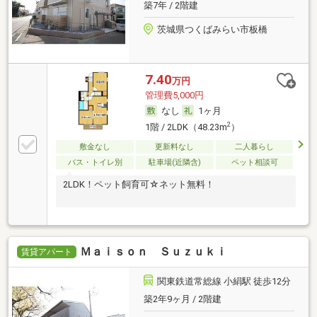
築7年 / 2階建
茨城県つくばみらい市板橋
7.40
万円
管理費5,000円
なし
1ヶ月
2
1階 / 2LDK（48.23m
）
敷金なし
更新料なし
二人暮らし
バス・トイレ別
駐車場(近隣含)
ペット相談可
2LDK！ペット飼育可☆ネット無料！
Ｍａｉｓｏｎ Ｓｕｚｕｋｉ
賃貸アパート
関東鉄道常総線 小絹駅 徒歩12分
築2年9ヶ月 / 2階建