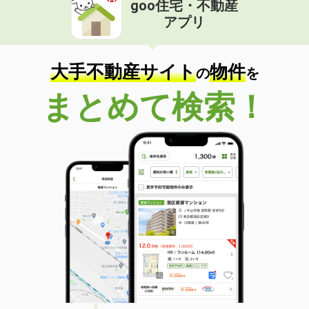
goo住宅・不動産
アプリ
価 格
7万円
住 所
大阪府大阪市東淀川区西淡路４丁目２
９１－１
大手不動産サイト
物件
専有面積
21.86m²
の
を
間取り
1K
まとめて検索！
大阪府大阪市淀川区西中島２丁目
価 格
10.95万円
住 所
大阪府大阪市淀川区西中島２丁目
専有面積
40.8m²
間取り
1LDK
大阪府大阪市東淀川区西淡路３丁目１－５
価 格
6.40万円
住 所
大阪府大阪市東淀川区西淡路３丁目１
－５
専有面積
27.18m²
間取り
1K