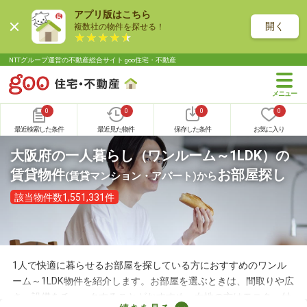
アプリ版はこちら
開く
複数社の物件を探せる！
NTTグループ運営の不動産総合サイト goo住宅・不動産
0
0
0
0
最近検索した条件
最近見た物件
保存した条件
お気に入り
大阪府の一人暮らし（ワンルーム～1LDK）の
賃貸物件
お部屋探し
(賃貸マンション・アパート)
から
該当物件数1,551,331件
1人で快適に暮らせるお部屋を探している方におすすめのワンル
ーム～1LDK物件を紹介します。お部屋を選ぶときは、間取りや広
さ、設備をチェックすることがおすすめ。女性の方はモニター付