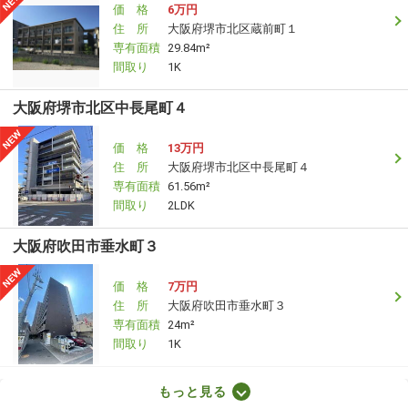
価 格
6万円
住 所
大阪府堺市北区蔵前町１
専有面積
29.84m²
間取り
1K
大阪府堺市北区中長尾町４
価 格
13万円
住 所
大阪府堺市北区中長尾町４
専有面積
61.56m²
間取り
2LDK
大阪府吹田市垂水町３
価 格
7万円
住 所
大阪府吹田市垂水町３
専有面積
24m²
間取り
1K
大阪府四條畷市岡山１丁目
もっと見る