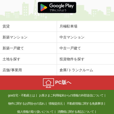
大阪府豊中市待兼山町
価 格
10.40万円
賃貸
月極駐車場
住 所
大阪府豊中市待兼山町
専有面積
67.75m²
新築マンション
中古マンション
間取り
3LDK
新築一戸建て
中古一戸建て
大阪府堺市東区日置荘西町３丁
土地を探す
投資物件を探す
価 格
7.60万円
住 所
大阪府堺市東区日置荘西町３丁
店舗/事業用
倉庫/トランクルーム
専有面積
40.12m²
間取り
2LDK
PC版へ
大阪府豊中市原田南１丁目
goo住宅・不動産とは
お客さまご利用端末からの情報の外部送信について
価 格
5.80万円
住 所
大阪府豊中市原田南１丁目
物件に関するお問合せの流れ
情報提供元
不動産情報に関する免責事項
専有面積
20.81m²
個人情報の取り扱いについて
消費税に関する表記について