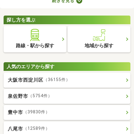
続きを見る
きインターホンやオートロックの有無も見ておきましょう。セキ
ュリティが整っていて、間取りや家賃に納得できる物件を見つけ
れば、自分だけのくつろぎの空間を手に入れられますよ。
探し方を選ぶ
路線・駅から探す
地域から探す
人気のエリアから探す
大阪市西淀川区
（36155件）
泉佐野市
（5754件）
豊中市
（39830件）
八尾市
（12589件）