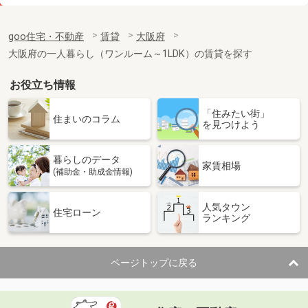
価 格
5.75万円
住 所
大阪府四條畷市岡山１丁目
goo住宅・不動産
賃貸
大阪府
専有面積
29.52m²
大阪府の一人暮らし（ワンルーム～1LDK）の賃貸を探す
間取り
1K
お役立ち情報
大阪府大阪市東淀川区大隅２丁目３－２６
「住みたい街」
価 格
2.50万円
住まいのコラム
を見つけよう
住 所
大阪府大阪市東淀川区大隅２丁目３－
２６
専有面積
17.12m²
暮らしのデータ
家賃相場
間取り
ワンルーム
(補助金・助成金情報)
大阪府松原市高見の里２丁目
人気タウン
住宅ローン
ランキング
価 格
7.08万円
住 所
大阪府松原市高見の里２丁目
専有面積
35.47m²
ページトップに戻る
間取り
1LDK
大阪府大阪市東淀川区西淡路４丁目２９１－１