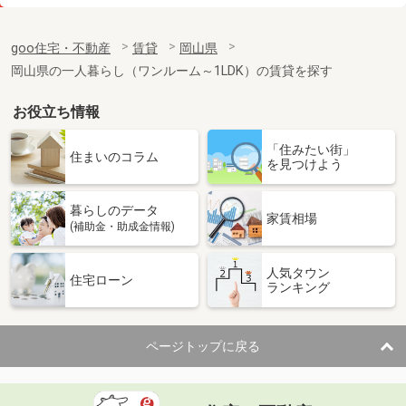
価 格
4.10万円
住 所
岡山県岡山市北区今保
goo住宅・不動産
賃貸
岡山県
専有面積
22.7m²
岡山県の一人暮らし（ワンルーム～1LDK）の賃貸を探す
間取り
1K
お役立ち情報
岡山県岡山市北区大和町１丁目
「住みたい街」
価 格
6.20万円
住まいのコラム
を見つけよう
住 所
岡山県岡山市北区大和町１丁目
専有面積
26.38m²
暮らしのデータ
間取り
1K
家賃相場
(補助金・助成金情報)
岡山県岡山市北区三門東町
人気タウン
住宅ローン
ランキング
価 格
5.50万円
住 所
岡山県岡山市北区三門東町
専有面積
26.8m²
ページトップに戻る
間取り
1K
岡山県岡山市北区島田本町１丁目