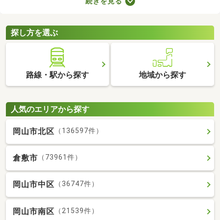
続きを見る
きインターホンやオートロックの有無も見ておきましょう。セキ
ュリティが整っていて、間取りや家賃に納得できる物件を見つけ
れば、自分だけのくつろぎの空間を手に入れられますよ。
探し方を選ぶ
路線・駅から探す
地域から探す
人気のエリアから探す
岡山市北区
（136597件）
倉敷市
（73961件）
岡山市中区
（36747件）
岡山市南区
（21539件）