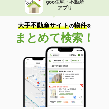
goo住宅・不動産
価 格
4.20万円
アプリ
住 所
岡山県岡山市北区島田本町１丁目
専有面積
21.23m²
間取り
1K
大手不動産サイト
物件
の
を
岡山県岡山市中区八幡
まとめて検索！
価 格
5.20万円
住 所
岡山県岡山市中区八幡
専有面積
42.04m²
間取り
1LDK
岡山県岡山市北区撫川
価 格
3.10万円
住 所
岡山県岡山市北区撫川
専有面積
19.87m²
間取り
1K
岡山県岡山市北区今８