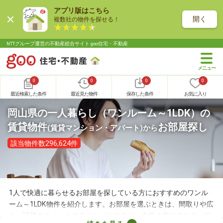
アプリ版はこちら
開く
複数社の物件を探せる！
NTTグループ運営の不動産総合サイト goo住宅・不動産
0
0
0
0
最近検索した条件
最近見た物件
保存した条件
お気に入り
岡山県の一人暮らし（ワンルーム～1LDK）の
賃貸物件
お部屋探し
(賃貸マンション・アパート)
から
該当物件数296,624件
1人で快適に暮らせるお部屋を探している方におすすめのワンル
ーム～1LDK物件を紹介します。お部屋を選ぶときは、間取りや広
さ、設備をチェックすることがおすすめ。女性の方はモニター付