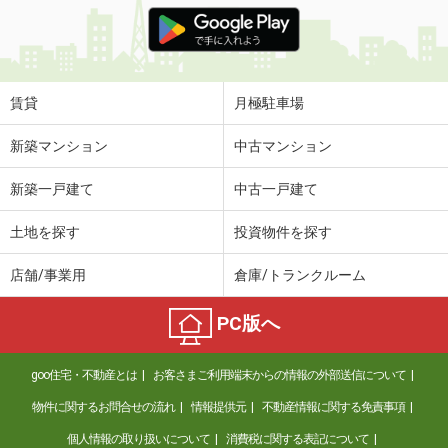
価 格
4.40万円
住 所
岡山県岡山市北区今８
専有面積
20.28m²
間取り
1K
賃貸
月極駐車場
岡山県岡山市北区今村
新築マンション
中古マンション
価 格
3.40万円
新築一戸建て
中古一戸建て
住 所
岡山県岡山市北区今村
専有面積
22.37m²
土地を探す
投資物件を探す
間取り
1K
店舗/事業用
倉庫/トランクルーム
岡山県倉敷市大島
PC版へ
価 格
5.30万円
住 所
岡山県倉敷市大島
goo住宅・不動産とは
お客さまご利用端末からの情報の外部送信について
専有面積
50.78m²
間取り
2LDK
物件に関するお問合せの流れ
情報提供元
不動産情報に関する免責事項
個人情報の取り扱いについて
消費税に関する表記について
岡山県倉敷市西阿知町