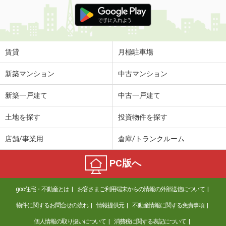
価 格
4.30万円
住 所
佐賀県佐賀市高木瀬東２
専有面積
23.18m²
間取り
1K
賃貸
月極駐車場
佐賀県佐賀市兵庫北７
新築マンション
中古マンション
価 格
5.60万円
新築一戸建て
中古一戸建て
住 所
佐賀県佐賀市兵庫北７
専有面積
31.05m²
土地を探す
投資物件を探す
間取り
1K
店舗/事業用
倉庫/トランクルーム
佐賀県三養基郡基山町大字宮浦
PC版へ
価 格
4.80万円
住 所
佐賀県三養基郡基山町大字宮浦
goo住宅・不動産とは
お客さまご利用端末からの情報の外部送信について
専有面積
23.18m²
間取り
1K
物件に関するお問合せの流れ
情報提供元
不動産情報に関する免責事項
個人情報の取り扱いについて
消費税に関する表記について
佐賀県佐賀市兵庫北７