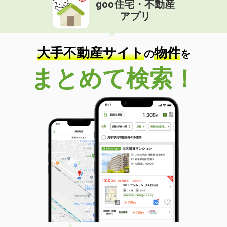
goo住宅・不動産
価 格
4.10万円
アプリ
住 所
佐賀県鳥栖市西田町
専有面積
46.49m²
間取り
1LDK
大手不動産サイト
物件
の
を
佐賀県三養基郡基山町大字宮浦
まとめて検索！
価 格
5.80万円
住 所
佐賀県三養基郡基山町大字宮浦
専有面積
28.02m²
間取り
1K
佐賀県小城市三日月町樋口
価 格
6.30万円
住 所
佐賀県小城市三日月町樋口
専有面積
30.84m²
間取り
1K
佐賀県佐賀市高木瀬東２