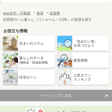
価 格
5.40万円
住 所
佐賀県鳥栖市本町２丁目
goo住宅・不動産
賃貸
佐賀県
専有面積
50.78m²
佐賀県の一人暮らし（ワンルーム～1LDK）の賃貸を探す
間取り
1LDK
お役立ち情報
佐賀県佐賀市大和町大字久池井
「住みたい街」
価 格
4.70万円
住まいのコラム
を見つけよう
住 所
佐賀県佐賀市大和町大字久池井
専有面積
22.35m²
暮らしのデータ
間取り
1K
家賃相場
(補助金・助成金情報)
佐賀県鳥栖市田代本町
人気タウン
住宅ローン
ランキング
価 格
6万円
住 所
佐賀県鳥栖市田代本町
専有面積
23.18m²
ページトップに戻る
間取り
1K
佐賀県鳥栖市西田町