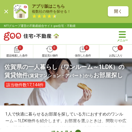
アプリ版はこちら
開く
複数社の物件を探せる！
NTTグループ運営の不動産総合サイト goo住宅・不動産
0
0
0
0
最近検索した条件
最近見た物件
保存した条件
お気に入り
佐賀県の一人暮らし（ワンルーム～1LDK）の
賃貸物件
お部屋探し
(賃貸マンション・アパート)
から
該当物件数17,144件
1人で快適に暮らせるお部屋を探している方におすすめのワンル
ーム～1LDK物件を紹介します。お部屋を選ぶときは、間取りや広
さ、設備をチェックすることがおすすめ。女性の方はモニター付