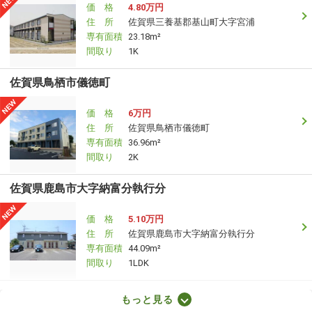
価 格
4.80万円
住 所
佐賀県三養基郡基山町大字宮浦
専有面積
23.18m²
間取り
1K
佐賀県鳥栖市儀徳町
価 格
6万円
住 所
佐賀県鳥栖市儀徳町
専有面積
36.96m²
間取り
2K
佐賀県鹿島市大字納富分執行分
価 格
5.10万円
住 所
佐賀県鹿島市大字納富分執行分
専有面積
44.09m²
間取り
1LDK
佐賀県鳥栖市本町２丁目
もっと見る