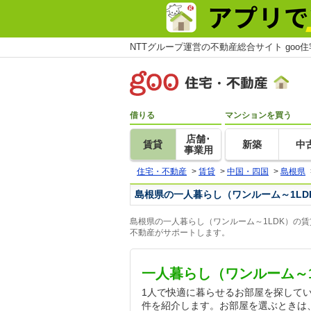
NTTグループ運営の不動産総合サイト goo
借りる
マンションを買う
店舗･
賃貸
新築
中
事業用
住宅・不動産
>
賃貸
>
中国・四国
>
島根県
島根県の一人暮らし（ワンルーム～1LD
島根県の一人暮らし（ワンルーム～1LDK）の
不動産がサポートします。
一人暮らし（ワンルーム～
1人で快適に暮らせるお部屋を探してい
件を紹介します。お部屋を選ぶときは