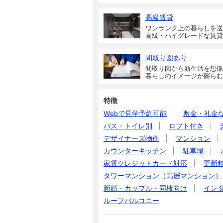
高級賃貸
ワンランク上の暮らしを送
高級・ハイグレードな賃貸
間取り図あり
間取り図から新生活を想像
暮らしのイメージが膨らむ
特徴
Webで見学予約可能
敷金・礼金
バス・トイレ別
ロフト付き
デザイナーズ物件
マンション
カウンターキッチン
駐車場
家賃クレジットカード対応
更新
タワーマンション（高層マンション）
新婚・カップル・同棲向け
イン
ルーフバルコニー