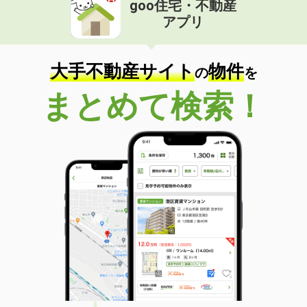
goo住宅・不動産
価 格
7.20万円
アプリ
住 所
広島県福山市引野町５丁目
専有面積
70.27m²
間取り
3LDK
大手不動産サイト
物件
の
を
広島県広島市中区国泰寺町１丁目
まとめて検索！
価 格
3.80万円
住 所
広島県広島市中区国泰寺町１丁目
専有面積
19m²
間取り
ワンルーム
広島県広島市安佐南区山本７丁目
価 格
7万円
住 所
広島県広島市安佐南区山本７丁目
専有面積
57.93m²
間取り
2LDK
広島県福山市港町１丁目