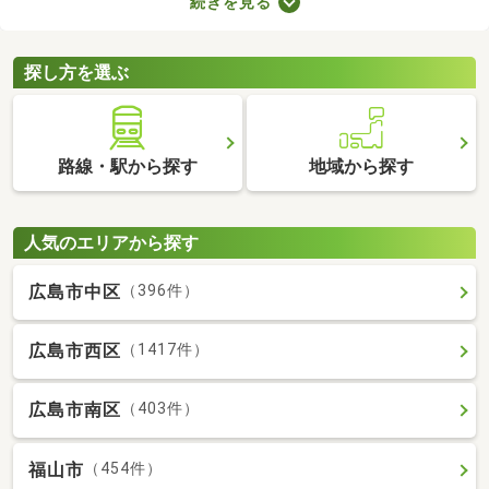
続きを見る
所が異なるので、内見前に間取りをチェックすることがおすすめ
です。ここでは、4人以上で住む方におすすめの4LDK物件を紹介
します。
探し方を選ぶ
路線・駅から探す
地域から探す
人気のエリアから探す
広島市中区
（396件）
広島市西区
（1417件）
広島市南区
（403件）
福山市
（454件）