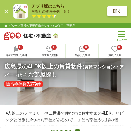
アプリ版はこちら
開く
複数社の物件を探せる！
NTTグループ運営の不動産総合サイト goo住宅・不動産
0
0
0
0
最近検索した条件
最近見た物件
保存した条件
お気に入り
広島県の4LDK以上の賃貸物件
(賃貸マンション・ア
お部屋探し
パート)
から
該当物件数7,379件
4人以上のファミリーや二世帯で住む方におすすめの4LDK。リビ
ングとは別に4つのお部屋があるので、子ども部屋や夫婦の個
室、世帯別の個室を確保できます。物件によってお部屋の配置場