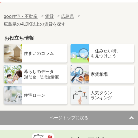
価 格
4万円
住 所
広島県広島市東区馬木８丁目
goo住宅・不動産
賃貸
広島県
専有面積
46.37m²
広島県の4LDK以上の賃貸を探す
間取り
2DK
お役立ち情報
広島県広島市中区国泰寺町１丁目
「住みたい街」
価 格
6.15万円
住まいのコラム
を見つけよう
住 所
広島県広島市中区国泰寺町１丁目
専有面積
23.96m²
暮らしのデータ
間取り
1K
家賃相場
(補助金・助成金情報)
広島県広島市中区西十日市町
人気タウン
住宅ローン
ランキング
価 格
5.40万円
住 所
広島県広島市中区西十日市町
専有面積
25.2m²
ページトップに戻る
間取り
ワンルーム
広島県福山市引野町５丁目