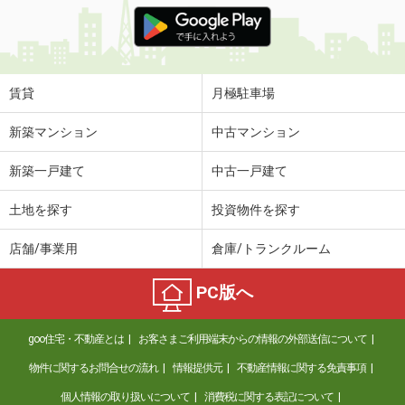
価 格
3.50万円
住 所
広島県福山市港町１丁目
専有面積
17.55m²
間取り
1K
賃貸
月極駐車場
広島県広島市中区西十日市町
新築マンション
中古マンション
価 格
5.40万円
新築一戸建て
中古一戸建て
住 所
広島県広島市中区西十日市町
専有面積
25.2m²
土地を探す
投資物件を探す
間取り
1K
店舗/事業用
倉庫/トランクルーム
広島県広島市中区西十日市町
PC版へ
価 格
5.40万円
住 所
広島県広島市中区西十日市町
goo住宅・不動産とは
お客さまご利用端末からの情報の外部送信について
専有面積
25.2m²
間取り
ワンルーム
物件に関するお問合せの流れ
情報提供元
不動産情報に関する免責事項
個人情報の取り扱いについて
消費税に関する表記について
広島県広島市安佐南区高取北１丁目