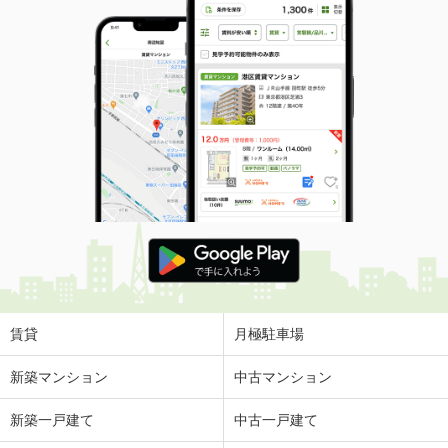
専有面積
51.69m²
間取り
1LDK
島根県安来市安来町
価 格
5.05万円
住 所
島根県安来市安来町
専有面積
51.67m²
間取り
2DK
島根県大田市大田町大田
価 格
6.20万円
住 所
島根県大田市大田町大田
専有面積
57.26m²
間取り
2LDK
賃貸
月極駐車場
島根県出雲市小山町
新築マンション
中古マンション
価 格
5.70万円
新築一戸建て
中古一戸建て
住 所
島根県出雲市小山町