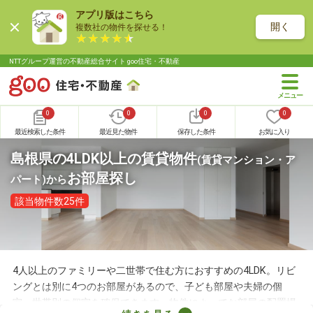
アプリ版はこちら
開く
複数社の物件を探せる！
NTTグループ運営の不動産総合サイト goo住宅・不動産
0
0
0
0
最近検索した条件
最近見た物件
保存した条件
お気に入り
島根県の4LDK以上の賃貸物件
(賃貸マンション・ア
お部屋探し
パート)
から
該当物件数25件
4人以上のファミリーや二世帯で住む方におすすめの4LDK。リビ
ングとは別に4つのお部屋があるので、子ども部屋や夫婦の個
室、世帯別の個室を確保できます。物件によってお部屋の配置場