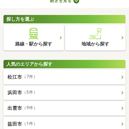
続きを見る
所が異なるので、内見前に間取りをチェックすることがおすすめ
です。ここでは、4人以上で住む方におすすめの4LDK物件を紹介
します。
探し方を選ぶ
路線・駅から探す
地域から探す
人気のエリアから探す
松江市
（7件）
浜田市
（5件）
出雲市
（9件）
益田市
（1件）