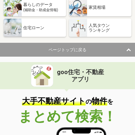
暮らしのデータ
間取り
2LDK
家賃相場
(補助金・助成金情報)
島根県出雲市平田町
人気タウン
住宅ローン
ランキング
価 格
4.40万円
住 所
島根県出雲市平田町
専有面積
40.57m²
ページトップに戻る
間取り
2DK
島根県大田市大田町大田
goo住宅・不動産
価 格
5.15万円
アプリ
住 所
島根県大田市大田町大田
専有面積
36.25m²
間取り
1LDK
大手不動産サイト
物件
の
を
島根県松江市浜佐田町
まとめて検索！
価 格
6.90万円
住 所
島根県松江市浜佐田町