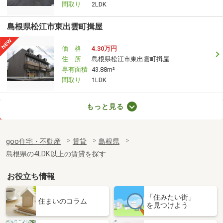
間取り
2LDK
島根県松江市東出雲町揖屋
価 格
4.30万円
住 所
島根県松江市東出雲町揖屋
専有面積
43.88m²
間取り
1LDK
島根県松江市南平台
もっと見る
価 格
4万円
住 所
島根県松江市南平台
goo住宅・不動産
賃貸
島根県
専有面積
32.9m²
島根県の4LDK以上の賃貸を探す
間取り
1K
お役立ち情報
島根県松江市東出雲町揖屋
「住みたい街」
価 格
5.80万円
住まいのコラム
を見つけよう
住 所
島根県松江市東出雲町揖屋
専有面積
57.64m²