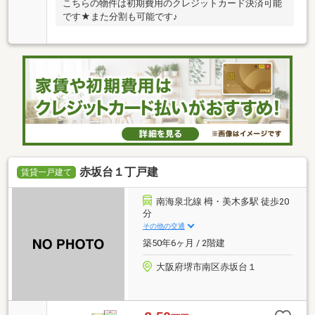
こちらの物件は初期費用のクレジットカード決済可能
です★また分割も可能です♪
赤坂台１丁戸建
賃貸一戸建て
南海泉北線 栂・美木多駅 徒歩20
分
その他の交通
築50年6ヶ月 / 2階建
大阪府堺市南区赤坂台１