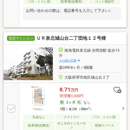
バス・トイレ別
駐車場(近隣含)
ペット相談可
お問い合わせの際は、電話番号を入力して下さい♪
ＵＲ泉北城山台二丁団地１２号棟
賃貸マンション
南海電鉄泉北線 光明池駅 徒歩15
分
その他の交通
築39年8ヶ月 / 4階建
大阪府堺市南区城山台２丁
8.71
万円
管理費3,300円
2ヶ月
なし
2
1階 / 4LDK（88m
）
礼金なし
ファミリー
バス・トイレ別
モニタ付インターホ
駐車場(近隣含)
収納スペース
ン