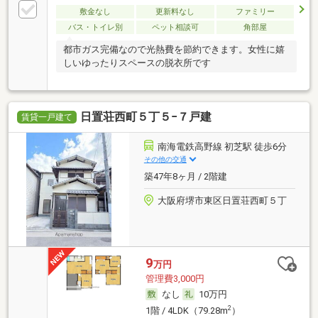
敷金なし
更新料なし
ファミリー
バス・トイレ別
ペット相談可
角部屋
都市ガス完備なので光熱費を節約できます。女性に嬉
しいゆったりスペースの脱衣所です
日置荘西町５丁５−７戸建
賃貸一戸建て
南海電鉄高野線 初芝駅 徒歩6分
その他の交通
築47年8ヶ月 / 2階建
大阪府堺市東区日置荘西町５丁
9
万円
管理費3,000円
なし
10万円
2
1階 / 4LDK（79.28m
）