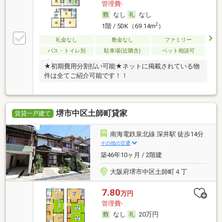
管理費-
なし
なし
2
1階 / 5DK（69.14m
）
礼金なし
敷金なし
ファミリー
バス・トイレ別
駐車場(近隣含)
ペット相談可
★初期費用分割払い可能★ネットに掲載されている物
件は全てご紹介可能です！！
堺市中区土師町貸家
賃貸一戸建て
南海電鉄泉北線 深井駅 徒歩14分
その他の交通
築46年10ヶ月 / 2階建
大阪府堺市中区土師町４丁
7.80
万円
管理費-
なし
20万円