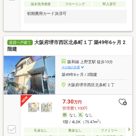
温水洗浄便座
フローリング
即入居可
初期費用カード決済可
大阪府堺市西区北条町１丁 築49年6ヶ月 2
賃貸一戸建て
階建
阪和線 上野芝駅 徒歩13分
その他の交通
築49年6ヶ月 / 2階建
大阪府堺市西区北条町１丁
7.30
万円
管理費1,100円
なし
なし
2
1階 / 4LDK（75.47m
）
礼金なし
敷金なし
ファミリー