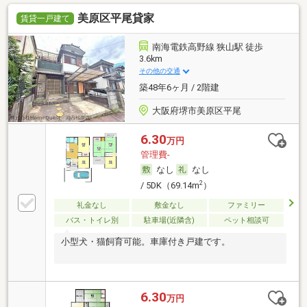
美原区平尾貸家
賃貸一戸建て
南海電鉄高野線 狭山駅 徒歩
3.6km
その他の交通
築48年6ヶ月 / 2階建
大阪府堺市美原区平尾
6.30
万円
管理費-
なし
なし
2
/ 5DK（69.14m
）
礼金なし
敷金なし
ファミリー
バス・トイレ別
駐車場(近隣含)
ペット相談可
小型犬・猫飼育可能。車庫付き戸建です。
6.30
万円