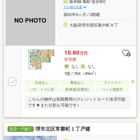
阪和線 鳳駅 徒歩8分
その他の交通
築62年6ヶ月 / 2階建
大阪府堺市西区鳳中町８丁
10.80
万円
管理費-
なし
なし
2
1階 / 7DK（89m
）
礼金なし
敷金なし
ファミリー
バス・トイレ別
駐車場(近隣含)
ペット相談可
こちらの物件は初期費用のクレジットカード決済可能
です★また分割も可能です♪
堺市北区常磐町１丁戸建
賃貸一戸建て