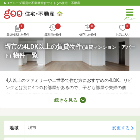
NTTグループ運営の不動産総合サイト goo住宅・不動産
1
0
0
0
最近検索した条件
最近見た物件
保存した条件
お気に入り
堺市の4LDK以上の賃貸物件
(賃貸マンション・アパー
物件一覧
ト)
4人以上のファミリーや二世帯で住む方におすすめの4LDK。リビ
ングとは別に4つのお部屋があるので、子ども部屋や夫婦の個
室、世帯別の個室を確保できます。物件によってお部屋の配置場
続きを見る
所が異なるので、内見前に間取りをチェックすることがおすすめ
です。ここでは、4人以上で住む方におすすめの4LDK物件を紹介
します。
地域
変更する
堺市