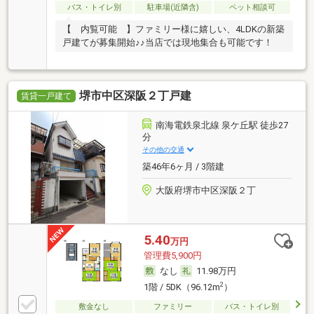
バス・トイレ別
駐車場(近隣含)
ペット相談可
【 内覧可能 】ファミリー様に嬉しい、4LDKの新築
戸建てが募集開始♪♪当店では現地集合も可能です！
堺市中区深阪２丁戸建
賃貸一戸建て
南海電鉄泉北線 泉ケ丘駅 徒歩27
分
その他の交通
築46年6ヶ月 / 3階建
大阪府堺市中区深阪２丁
5.40
万円
管理費5,900円
なし
11.98万円
2
1階 / 5DK（96.12m
）
敷金なし
ファミリー
バス・トイレ別