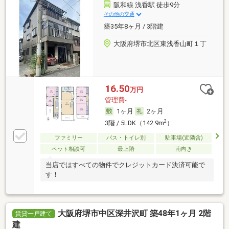
阪和線 浅香駅 徒歩9分
その他の交通
築35年8ヶ月 / 3階建
大阪府堺市北区東浅香山町１丁
16.50
万円
管理費-
1ヶ月
2ヶ月
2
3階 / 5LDK（142.9m
）
ファミリー
バス・トイレ別
駐車場(近隣含)
ペット相談可
最上階
南向き
当店ではすべての物件でクレジットカード決済可能で
す！
大阪府堺市中区深井沢町 築48年1ヶ月 2階
賃貸一戸建て
建