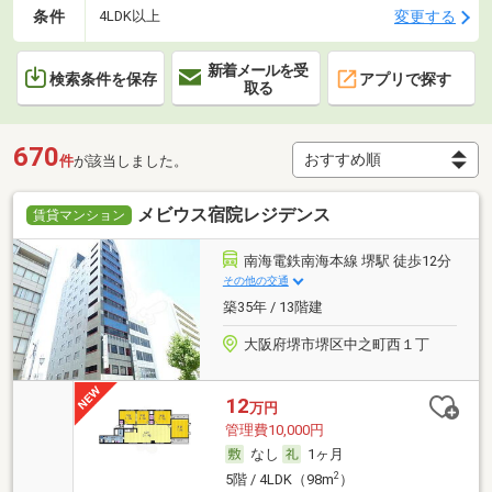
条件
変更する
4LDK以上
新着メールを受
検索条件を保存
アプリで探す
取る
670
件
が該当しました。
メビウス宿院レジデンス
賃貸マンション
南海電鉄南海本線 堺駅 徒歩12分
その他の交通
築35年 / 13階建
大阪府堺市堺区中之町西１丁
12
万円
管理費10,000円
なし
1ヶ月
2
5階 / 4LDK（98m
）