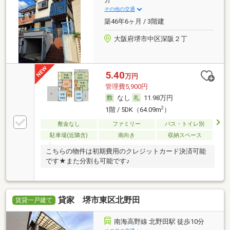
その他の交通
築46年6ヶ月 / 3階建
大阪府堺市中区深阪２丁
5.40
万円
管理費5,900円
なし
11.98万円
2
1階 / 5DK（64.09m
）
敷金なし
ファミリー
バス・トイレ別
駐車場(近隣含)
南向き
収納スペース
こちらの物件は初期費用のクレジットカード決済可能
です★また分割も可能です♪
貸家 堺市東区北野田
賃貸一戸建て
南海高野線 北野田駅 徒歩10分