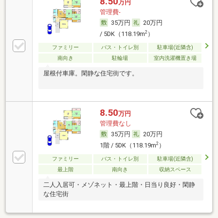
8.50
万円
管理費-
35万円
20万円
2
/ 5DK（118.19m
）
ファミリー
バス・トイレ別
駐車場(近隣含)
南向き
駐輪場
室内洗濯機置き場
屋根付車庫。閑静な住宅街です。
8.50
万円
管理費なし
35万円
20万円
2
1階 / 5DK（118.19m
）
ファミリー
バス・トイレ別
駐車場(近隣含)
最上階
南向き
収納スペース
二人入居可・メゾネット・最上階・日当り良好・閑静
な住宅街