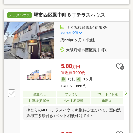
堺市西区鳳中町８丁テラスハウス
テラスハウス
ＪＲ阪和線 鳳駅 徒歩8分
その他の交通
築56年8ヶ月 / 2階建
大阪府堺市西区鳳中町８
5.80
万円
管理費5,000円
なし
1ヶ月
2
/ 4LDK（66m
）
敷金なし
ファミリー
バス・トイレ別
駐車場(近隣含)
ペット相談可
角部屋
ゆとりの4LDKテラスハウス☆趣ある住まいで、室内洗
濯機置き場付き♪ペット相談可能です♪