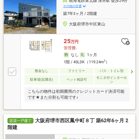
南海電鉄泉北線 深井駅 徒歩29分
その他の交通
築7年3ヶ月 / 2階建
大阪府堺市中区東山
25
万円
管理費-
なし
1ヶ月
2
1階 / 4SLDK（119.24m
）
敷金なし
ファミリー
バス・トイレ別
モニタ付インターホ
駐車場(近隣含)
ペット相談可
ン
こちらの物件は初期費用のクレジットカード決済可能
です★また分割も可能です♪
大阪府堺市西区鳳中町８丁 築62年6ヶ月 2
賃貸一戸建て
階建