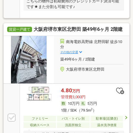
こちらの物件は初期費用のクレジットカード決済可能
です★また分割も可能です♪
大阪府堺市東区北野田 築49年6ヶ月 2階建
賃貸一戸建て
南海電鉄高野線 北野田駅 徒歩10
分
その他の交通
築49年6ヶ月 / 2階建
大阪府堺市東区北野田
4.80
万円
管理費3,000円
10万円
5万円
2
1階 / 5DK（79.5m
）
ファミリー
バス・トイレ別
駐車場(近隣含)
収納スペース
洗面所独立
温水洗浄便座