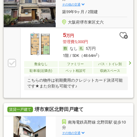
その他の交通
築59年9ヶ月 / 2階建
大阪府堺市東区丈六
5
万円
管理費5,000円
なし
5万円
2
1階 / 5DK（48.64m
）
敷金なし
ファミリー
バス・トイレ別
駐車場(近隣含)
ペット相談可
収納スペース
こちらの物件は初期費用のクレジットカード決済可能
です★また分割も可能です♪
堺市東区北野田戸建て
賃貸一戸建て
南海電鉄高野線 北野田駅 徒歩10
分
その他の交通