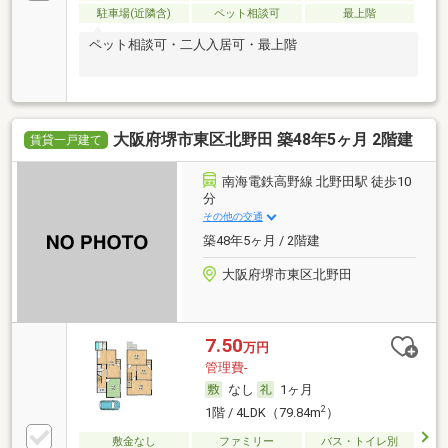
駐車場(近隣含)
ペット相談可
最上階
ペット相談可・二人入居可・最上階
大阪府堺市東区北野田 築48年5ヶ月 2階建
賃貸一戸建て
南海電鉄高野線 北野田駅 徒歩10
分
その他の交通
築48年5ヶ月 / 2階建
大阪府堺市東区北野田
7.50
万円
管理費-
なし
1ヶ月
2
1階 / 4LDK（79.84m
）
敷金なし
ファミリー
バス・トイレ別