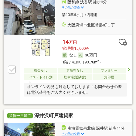
阪和線 浅香駅 徒歩8分
その他の交通
築10年6ヶ月 / 2階建
大阪府堺市北区常磐町１丁
14
万円
管理費15,000円
なし
30万円
2
1階 / 4LDK（93.78m
）
敷金なし
更新料なし
ファミリー
バス・トイレ別
駐車場(近隣含)
角部屋
オンライン内見も対応しております！お問合わせの際
は電話番号をご入力くださいませ。
深井沢町戸建貸家
賃貸一戸建て
南海電鉄泉北線 深井駅 徒歩11分
その他の交通