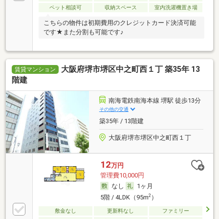
ペット相談可
収納スペース
室内洗濯機置き場
こちらの物件は初期費用のクレジットカード決済可能
です★また分割も可能です♪
大阪府堺市堺区中之町西１丁 築35年 13
賃貸マンション
階建
南海電鉄南海本線 堺駅 徒歩13分
その他の交通
築35年 / 13階建
大阪府堺市堺区中之町西１丁
12
万円
管理費10,000円
なし
1ヶ月
2
5階 / 4LDK（95m
）
敷金なし
更新料なし
ファミリー