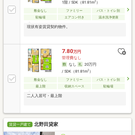
2
1階 / 5DK（81.81m
）
敷金なし
ファミリー
バス・トイレ別
駐輪場
エアコン付き
温水洗浄便座
現状有姿賃貸契約物件。
7.80
万円
管理費なし
なし
20万円
2
/ 5DK（81.81m
）
敷金なし
ファミリー
バス・トイレ別
最上階
収納スペース
駐輪場
二人入居可・最上階
北野田貸家
賃貸一戸建て