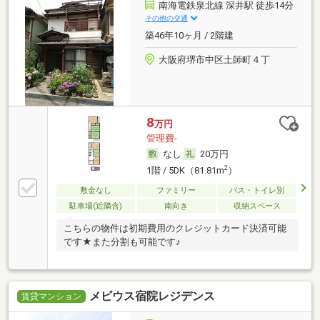
南海電鉄泉北線 深井駅 徒歩14分
その他の交通
築46年10ヶ月 / 2階建
大阪府堺市中区土師町４丁
8
万円
管理費-
なし
20万円
2
1階 / 5DK（81.81m
）
敷金なし
ファミリー
バス・トイレ別
駐車場(近隣含)
南向き
収納スペース
こちらの物件は初期費用のクレジットカード決済可能
です★また分割も可能です♪
メビウス宿院レジデンス
賃貸マンション