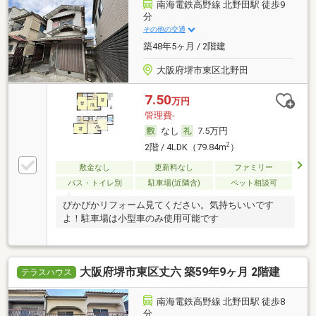
南海電鉄高野線 北野田駅 徒歩9
分
その他の交通
築48年5ヶ月 / 2階建
大阪府堺市東区北野田
7.50
万円
管理費-
なし
7.5万円
2
2階 / 4LDK（79.84m
）
敷金なし
更新料なし
ファミリー
バス・トイレ別
駐車場(近隣含)
ペット相談可
ぴかぴかリフォーム見てください。気持ちいいです
よ！駐車場は小型車のみ使用可能です
大阪府堺市東区丈六 築59年9ヶ月 2階建
テラスハウス
南海電鉄高野線 北野田駅 徒歩8
分