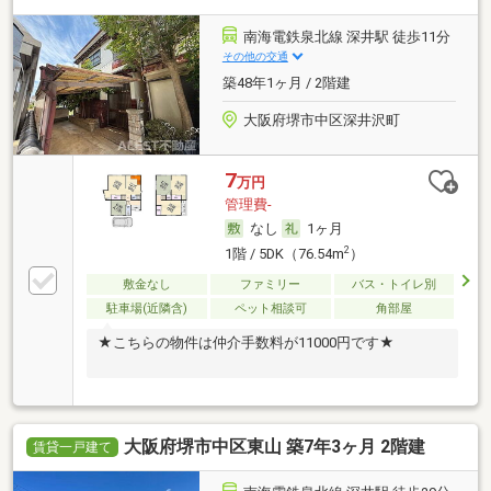
南海電鉄泉北線 深井駅 徒歩11分
その他の交通
築48年1ヶ月 / 2階建
大阪府堺市中区深井沢町
7
万円
管理費-
なし
1ヶ月
2
1階 / 5DK（76.54m
）
敷金なし
ファミリー
バス・トイレ別
駐車場(近隣含)
ペット相談可
角部屋
★こちらの物件は仲介手数料が11000円です★
大阪府堺市中区東山 築7年3ヶ月 2階建
賃貸一戸建て