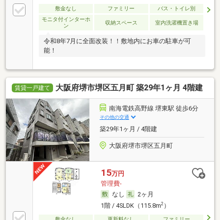
敷金なし
ファミリー
バス・トイレ別
モニタ付インターホ
収納スペース
室内洗濯機置き場
ン
令和8年7月に全面改装！！敷地内にお車の駐車が可
能！
大阪府堺市堺区五月町 築29年1ヶ月 4階建
賃貸一戸建て
南海電鉄高野線 堺東駅 徒歩6分
その他の交通
築29年1ヶ月 / 4階建
大阪府堺市堺区五月町
15
万円
管理費-
なし
2ヶ月
2
1階 / 4SLDK（115.8m
）
敷金なし
更新料なし
ファミリー