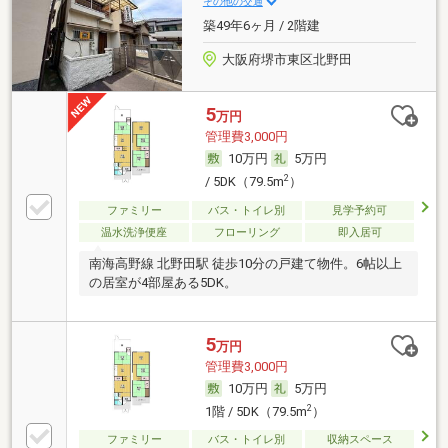
その他の交通
築49年6ヶ月 / 2階建
大阪府堺市東区北野田
5
万円
管理費3,000円
10万円
5万円
2
/ 5DK（79.5m
）
ファミリー
バス・トイレ別
見学予約可
温水洗浄便座
フローリング
即入居可
南海高野線 北野田駅 徒歩10分の戸建て物件。6帖以上
の居室が4部屋ある5DK。
5
万円
管理費3,000円
10万円
5万円
2
1階 / 5DK（79.5m
）
ファミリー
バス・トイレ別
収納スペース