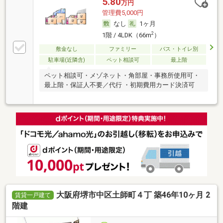
5.80
万円
管理費5,000円
なし
1ヶ月
2
1階 / 4LDK（66m
）
敷金なし
ファミリー
バス・トイレ別
駐車場(近隣含)
ペット相談可
最上階
ペット相談可・メゾネット・角部屋・事務所使用可・
最上階・保証人不要／代行 ・初期費用カード決済可
大阪府堺市中区土師町４丁 築46年10ヶ月 2
賃貸一戸建て
階建