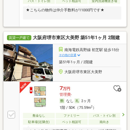
バス・トイレ別
ペット相談可
室内洗濯機置き場
★こちらの物件は仲介手数料が11000円です★
大阪府堺市東区大美野 築51年1ヶ月 2階建
賃貸一戸建て
南海電鉄高野線 初芝駅 徒歩15分
その他の交通
築51年1ヶ月 / 2階建
大阪府堺市東区大美野
7
万円
管理費-
なし
2ヶ月
2
1階 / 5DK（75.59m
）
敷金なし
ファミリー
バス・トイレ別
駐車場(近隣含)
ペット相談可
南向き