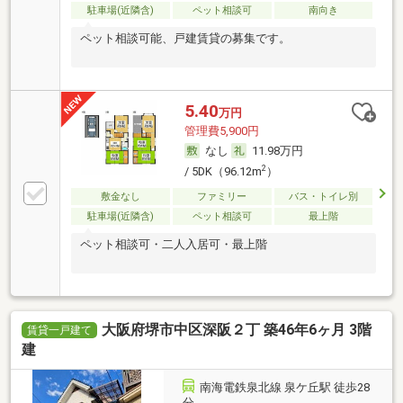
駐車場(近隣含)
ペット相談可
南向き
ペット相談可能、戸建賃貸の募集です。
5.40
万円
管理費5,900円
なし
11.98万円
2
/ 5DK（96.12m
）
敷金なし
ファミリー
バス・トイレ別
駐車場(近隣含)
ペット相談可
最上階
ペット相談可・二人入居可・最上階
大阪府堺市中区深阪２丁 築46年6ヶ月 3階
賃貸一戸建て
建
南海電鉄泉北線 泉ケ丘駅 徒歩28
分