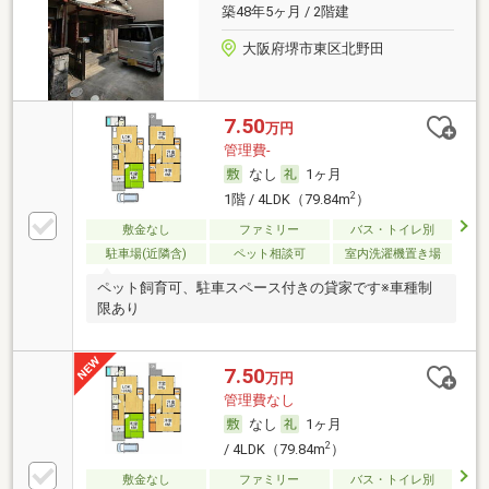
築48年5ヶ月 / 2階建
大阪府堺市東区北野田
7.50
万円
管理費-
なし
1ヶ月
2
1階 / 4LDK（79.84m
）
敷金なし
ファミリー
バス・トイレ別
駐車場(近隣含)
ペット相談可
室内洗濯機置き場
ペット飼育可、駐車スペース付きの貸家です※車種制
限あり
7.50
万円
管理費なし
なし
1ヶ月
2
/ 4LDK（79.84m
）
敷金なし
ファミリー
バス・トイレ別