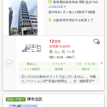
南海電鉄南海本線 堺駅 徒歩15分
その他の交通
築35年8ヶ月 / 地上13階地下5階建
大阪府堺市堺区中之町西１丁
12
万円
管理費10,000円
なし
1ヶ月
2
5階 / 4LDK（98m
）
敷金なし
ファミリー
バス・トイレ別
ペット相談可
角部屋
南向き
広いだけがお勧めポイントではございません。。大幅
リノベーション済^^至福の時間を。。犬・猫飼育可^^
堺市北区
賃貸一戸建て