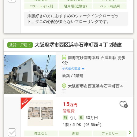
バス・トイレ別
駐車場(近隣含)
ペット相談可
洋服好きの方におすすめのウォークインクローゼッ
ト。ダニの心配が要らないフローリングです。
大阪府堺市西区浜寺石津町西４丁 2階建
賃貸一戸建て
南海電鉄南海本線 石津川駅 徒歩
9分
その他の交通
新築 / 2階建
大阪府堺市西区浜寺石津町西４
丁
15
万円
管理費-
なし
30万円
2
1階 / 4LDK（93.56m
）
敷金なし
新築
ファミリー