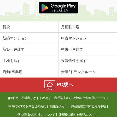
価 格
4万円
住 所
栃木県佐野市若松町
専有面積
69.51m²
間取り
5DK
賃貸
月極駐車場
栃木県栃木市城内町２丁目
新築マンション
中古マンション
価 格
5.90万円
新築一戸建て
中古一戸建て
住 所
栃木県栃木市城内町２丁目
専有面積
57.93m²
土地を探す
投資物件を探す
間取り
2LDK
店舗/事業用
倉庫/トランクルーム
栃木県下都賀郡壬生町中央町
PC版へ
価 格
5.95万円
住 所
栃木県下都賀郡壬生町中央町
goo住宅・不動産とは
お客さまご利用端末からの情報の外部送信について
専有面積
50.53m²
間取り
2LDK
物件に関するお問合せの流れ
情報提供元
不動産情報に関する免責事項
個人情報の取り扱いについて
消費税に関する表記について
栃木県宇都宮市砥上町