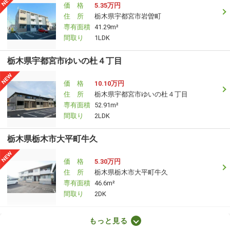
価 格
5.35万円
住 所
栃木県宇都宮市岩曽町
専有面積
41.29m²
間取り
1LDK
栃木県宇都宮市ゆいの杜４丁目
価 格
10.10万円
住 所
栃木県宇都宮市ゆいの杜４丁目
専有面積
52.91m²
間取り
2LDK
栃木県栃木市大平町牛久
価 格
5.30万円
住 所
栃木県栃木市大平町牛久
専有面積
46.6m²
間取り
2DK
栃木県宇都宮市京町
もっと見る