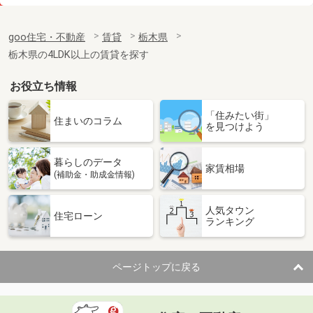
価 格
6.50万円
住 所
栃木県宇都宮市京町
goo住宅・不動産
賃貸
栃木県
専有面積
51.3m²
栃木県の4LDK以上の賃貸を探す
間取り
1LDK
お役立ち情報
栃木県宇都宮市茂原町
「住みたい街」
価 格
5.10万円
住まいのコラム
を見つけよう
住 所
栃木県宇都宮市茂原町
専有面積
37.54m²
暮らしのデータ
間取り
1LDK
家賃相場
(補助金・助成金情報)
栃木県宇都宮市栄町
人気タウン
住宅ローン
ランキング
価 格
7.50万円
住 所
栃木県宇都宮市栄町
専有面積
51.3m²
ページトップに戻る
間取り
1LDK
栃木県足利市有楽町