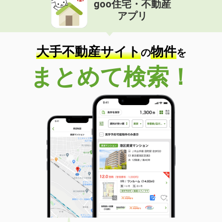
goo住宅・不動産
価 格
5.70万円
アプリ
住 所
栃木県足利市有楽町
専有面積
46.17m²
間取り
1LDK
大手不動産サイト
物件
の
を
栃木県佐野市植上町
まとめて検索！
価 格
4万円
住 所
栃木県佐野市植上町
専有面積
23.71m²
間取り
1K
栃木県下野市駅東１
価 格
4.30万円
住 所
栃木県下野市駅東１
専有面積
20.28m²
間取り
1K
栃木県佐野市若松町