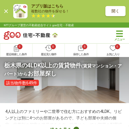
アプリ版はこちら
開く
複数社の物件を探せる！
NTTグループ運営の不動産総合サイト goo住宅・不動産
0
0
0
0
最近検索した条件
最近見た物件
保存した条件
お気に入り
栃木県の4LDK以上の賃貸物件
(賃貸マンション・ア
お部屋探し
パート)
から
該当物件数649件
4人以上のファミリーや二世帯で住む方におすすめの4LDK。リビ
ングとは別に4つのお部屋があるので、子ども部屋や夫婦の個
室、世帯別の個室を確保できます。物件によってお部屋の配置場