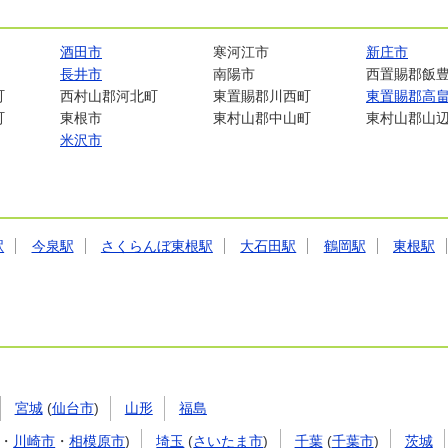
酒田市
寒河江市
新庄市
長井市
南陽市
西置賜郡飯
町
西村山郡河北町
東置賜郡川西町
東置賜郡高
町
東根市
東村山郡中山町
東村山郡山
米沢市
駅
今泉駅
さくらんぼ東根駅
大石田駅
鶴岡駅
東根駅
宮城
(
仙台市
)
山形
福島
・
川崎市
・
相模原市
)
埼玉
(
さいたま市
)
千葉
(
千葉市
)
茨城