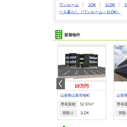
ワンルーム
1DK
1LDK
2
一人暮らし（ワンルーム～1LDK）
新着物件
4.85万円
10万円
山形県山形市久保田２丁目
山形県山形市桜町
山形
専有面積
30.79m²
専有面積
52.97m²
専有
間取り
1K
間取り
1LDK
間取