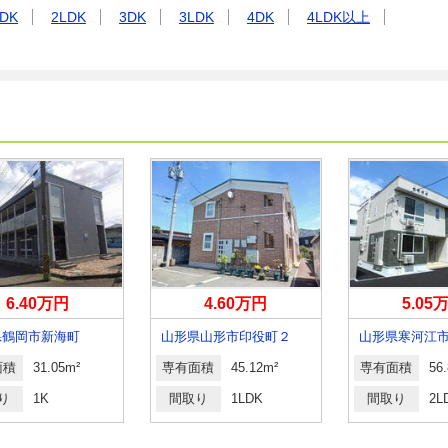
DK
2LDK
3DK
3LDK
4DK
4LDK以上
6.40万円
4.60万円
5.05
県鶴岡市新海町
山形県山形市印役町２
山形県寒河江
面積
31.05m²
専有面積
45.12m²
専有面積
56
り
1K
間取り
1LDK
間取り
2L