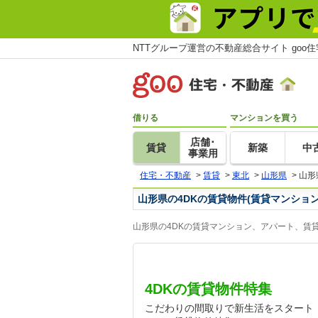
NTTグループ運営の不動産総合サイト goo
借りる
マンションを買う
店舗･
賃貸
新築
中
事業用
住宅・不動産
>
賃貸
>
東北
>
山形県
>
山形
山形県の4DKの賃貸物件(賃貸マンショ
山形県の4DKの賃貸マンション、アパート、賃
4DKの賃貸物件特集
こだわりの間取りで新生活をスタート