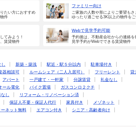
ファミリー向け
りたい方におすすめ
ご家族の人数や形によりご要望もさ
物件
ゆったり過ごせる3K以上の物件を
Webで見学予約可能
してみよう！
予約後は、不動産会社からの連絡を
、賃貸物件
見学予約がWebでできる賃貸物件
なし
新築・築浅
駅近・駅５分以内
駐車場付き
楽器相談可
ルームシェア（二人入居可）
フリーレント
貸
アパート
一戸建て・一軒家
分譲賃貸
礼金なし
オール電化
バイク置場
ガスコンロ２クチ
料なし
リフォーム・リノベーション済
保証人不要・保証人代行
家具付き
メゾネット
ターネット無料
エアコン付き
シニア・高齢者向け