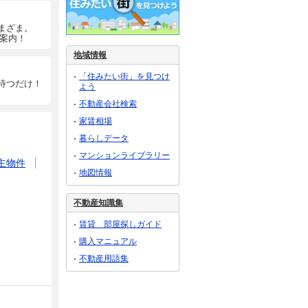
まざま。
ご案内！
地域情報
「住みたい街」を見つけ
待つだけ！
よう
不動産会社検索
家賃相場
暮らしデータ
マンションライブラリー
主物件
地図情報
不動産知識集
賃貸 部屋探しガイド
購入マニュアル
不動産用語集