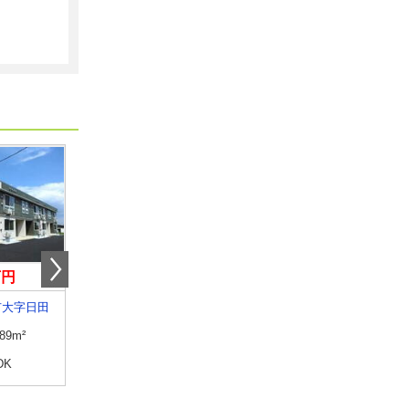
万円
4.50万円
5万円
市大字日田
山形県山形市西田４丁目
山形県山形市東青田３
.89m²
専有面積
23.61m²
専有面積
55m²
DK
間取り
1K
間取り
3DK