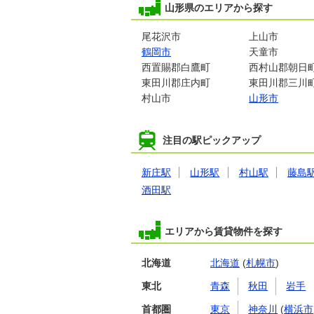
山形県のエリアから探す
尾花沢市
上山市
鶴岡市
天童市
西置賜郡白鷹町
西村山郡朝日
東田川郡庄内町
東田川郡三川
村山市
山形市
注目の駅ピックアップ
新庄駅
山形駅
村山駅
藤島
酒田駅
エリアから賃貸物件を探す
北海道
北海道
(
札幌市
)
東北
青森
秋田
岩手
首都圏
東京
神奈川
(
横浜市