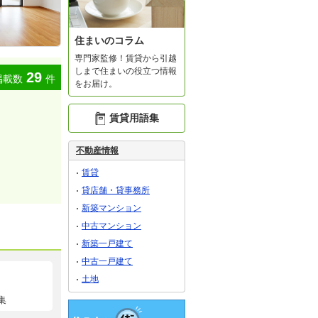
住まいのコラム
専門家監修！賃貸から引越
しまで住まいの役立つ情報
29
掲載数
件
をお届け。
賃貸用語集
不動産情報
賃貸
貸店舗・貸事務所
新築マンション
中古マンション
新築一戸建て
中古一戸建て
土地
集