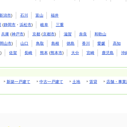
新潟市
)
石川
富山
福井
岡
(
静岡市
・
浜松市
)
岐阜
三重
兵庫
(
神戸市
)
京都
(
京都市
)
滋賀
奈良
和歌山
岡山市
)
山口
鳥取
島根
徳島
香川
愛媛
高知
市
)
佐賀
長崎
熊本
(
熊本市
)
大分
宮崎
鹿児島
沖
新築一戸建て
中古一戸建て
土地
賃貸
店舗・事業