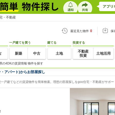
住宅・不動産
0
最近見た物件
保
一戸建てを買う
建てる
投資する
不動産
古
新築
中古
土地
土地活用
投資
県の4DKの賃貸情報 物件を探す
ン・アパート)からお部屋探し
貸一戸建てなどの賃貸物件を簡単検索。理想の部屋探しをgoo住宅・不動産がサポー
！