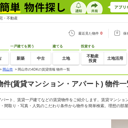
住宅・不動産
0
最近見た物件
保
一戸建てを買う
建てる
投資する
不動産
古
新築
中古
土地
土地活用
投資
>
岡山市
>
岡山市の4DKの賃貸情報 物件一覧
物件(賃貸マンション・アパート) 物件一
、アパート、賃貸一戸建てなどの賃貸物件をご紹介します。賃貸マンショ
積・間取り・写真・人気のこだわり条件から物件を簡単検索。理想の部屋