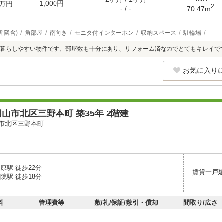
1,000円
万円
2
- / -
70.47m
近隣含)
角部屋
南向き
モニタ付インターホン
収納スペース
駐輪場
暮らしやすい物件です、部屋数も十分にあり、リフォーム済なのでとてもキレイで
お気に入り
山市北区三野本町 築35年 2階建
市北区三野本町
原駅 徒歩22分
賃貸一戸
院駅 徒歩18分
料
管理費等
敷/礼/保証/敷引・償却
間取り/広さ