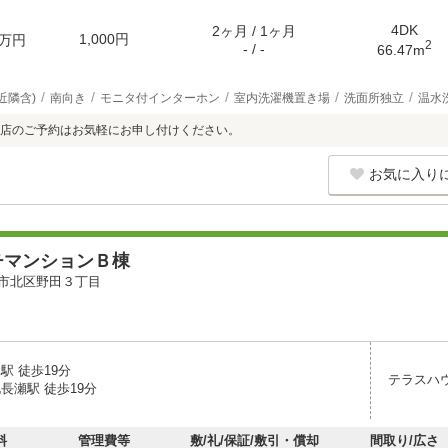
4DK
2ヶ月 / 1ヶ月
1,000円
万円
2
- / -
66.47m
近隣含)
南向き
モニタ付インターホン
室内洗濯機置き場
洗面所独立
温水
店のご予約はお気軽にお申し付けください。
お気に入り
チマンションＢ棟
市北区野田３丁目
駅 徒歩19分
テラスハ
長瀬駅 徒歩19分
料
管理費等
敷/礼/保証/敷引・償却
間取り/広さ