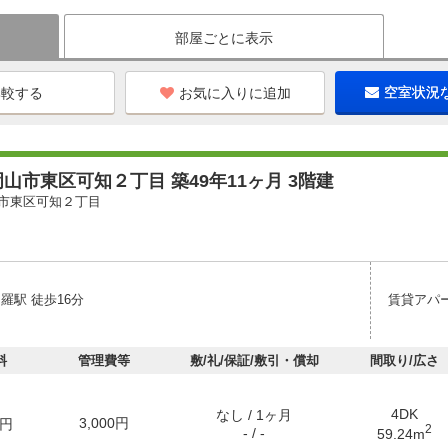
部屋ごとに表示
お気に入りに追加
空室状況
山市東区可知２丁目 築49年11ヶ月 3階建
市東区可知２丁目
羅駅 徒歩16分
賃貸アパ
料
管理費等
敷/礼/保証/敷引・償却
間取り/広さ
4DK
なし / 1ヶ月
3,000円
円
2
- / -
59.24m