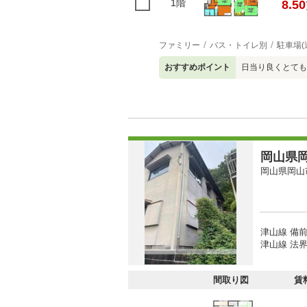
1階
8.50
ファミリー
バス・トイレ別
駐車場(
おすすめポイント
日当り良くとても
岡山県岡
岡山県岡山
津山線 備前
津山線 法界
間取り図
賃