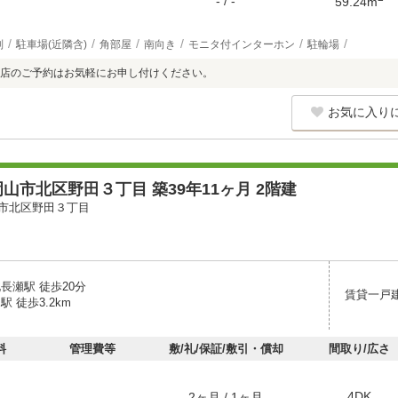
- / -
59.24m
別
駐車場(近隣含)
角部屋
南向き
モニタ付インターホン
駐輪場
店のご予約はお気軽にお申し付けください。
お気に入り
山市北区野田３丁目 築39年11ヶ月 2階建
市北区野田３丁目
長瀬駅 徒歩20分
賃貸一戸
駅 徒歩3.2km
料
管理費等
敷/礼/保証/敷引・償却
間取り/広さ
4DK
2ヶ月 / 1ヶ月