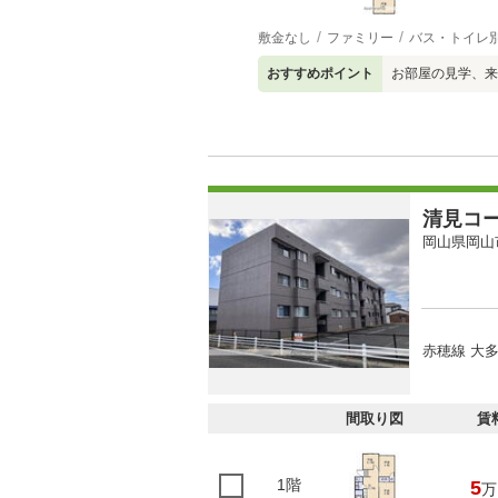
敷金なし
ファミリー
バス・トイレ
おすすめポイント
お部屋の見学、来
清見コ
岡山県岡山
赤穂線 大多
間取り図
賃
1階
5
万