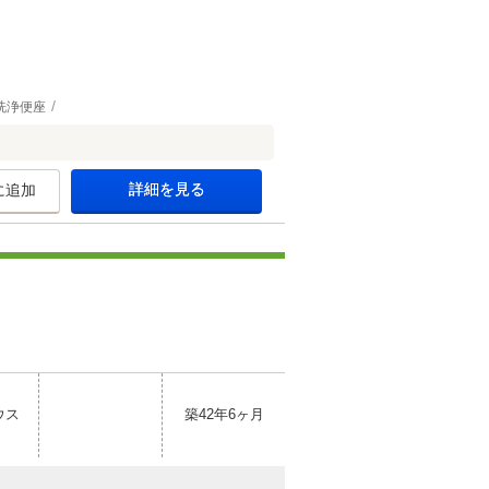
洗浄便座
詳細を見る
に追加
ウス
築42年6ヶ月