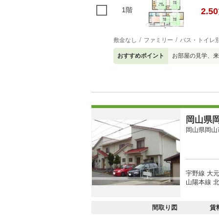
1階
2.50
敷金なし
ファミリー
バス・トイレ
おすすめポイント
お部屋の見学、来
岡山県岡
岡山県岡山
宇野線 大元
山陽本線 北
間取り図
賃