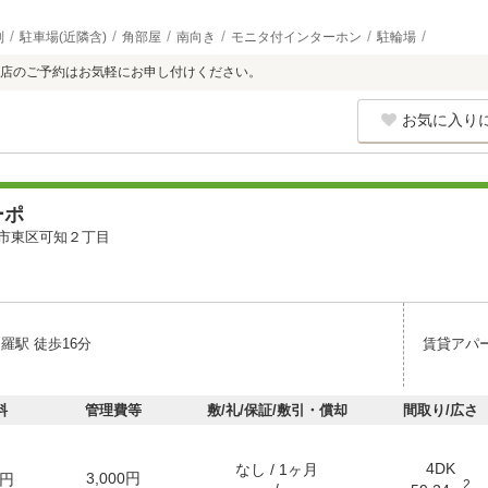
別
駐車場(近隣含)
角部屋
南向き
モニタ付インターホン
駐輪場
店のご予約はお気軽にお申し付けください。
お気に入り
ーポ
市東区可知２丁目
羅駅 徒歩16分
賃貸アパ
料
管理費等
敷/礼/保証/敷引・償却
間取り/広さ
4DK
なし / 1ヶ月
3,000円
円
2