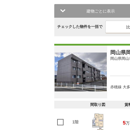
建物ごとに表示
チェックした物件を一括で
岡山県岡
岡山県岡山
赤穂線 大多
間取り図
賃
1階
5
万