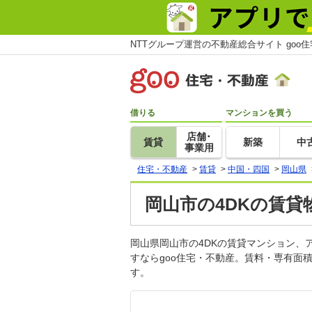
NTTグループ運営の不動産総合サイト goo
借りる
マンションを買う
店舗･
賃貸
新築
中
事業用
住宅・不動産
>
賃貸
>
中国・四国
>
岡山県
岡山市の4DKの賃貸
岡山県岡山市の4DKの賃貸マンション
すならgoo住宅・不動産。賃料・専有面
す。