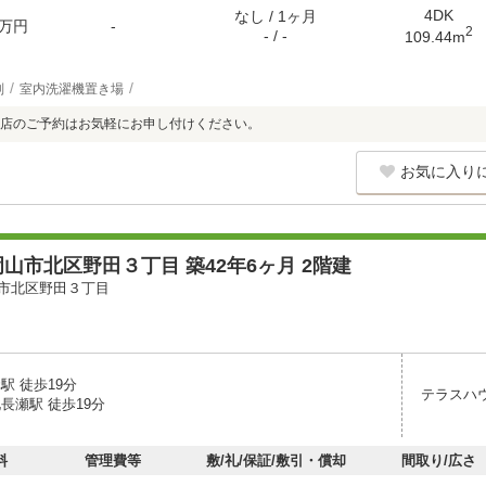
4DK
なし / 1ヶ月
万円
-
2
- / -
109.44m
別
室内洗濯機置き場
店のご予約はお気軽にお申し付けください。
お気に入り
山市北区野田３丁目 築42年6ヶ月 2階建
市北区野田３丁目
駅 徒歩19分
テラスハ
長瀬駅 徒歩19分
料
管理費等
敷/礼/保証/敷引・償却
間取り/広さ