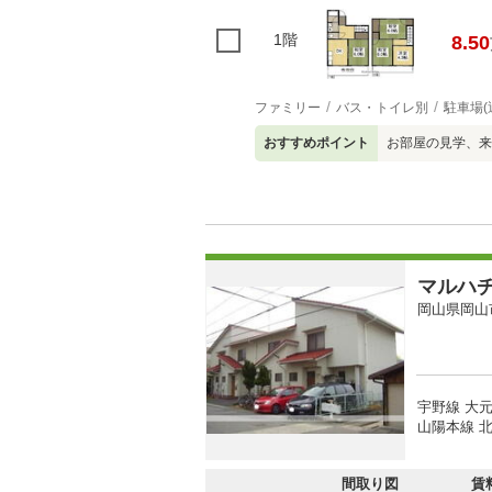
1階
8.50
ファミリー
バス・トイレ別
駐車場(
おすすめポイント
お部屋の見学、来
マルハ
岡山県岡山
宇野線 大元
山陽本線 北
間取り図
賃