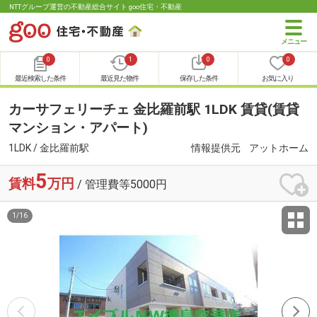
NTTグループ運営の不動産総合サイト goo住宅・不動産
0
1
0
0
最近検索した条件
最近見た物件
保存した条件
お気に入り
カーサフェリーチェ 金比羅前駅 1LDK 賃貸(賃貸
マンション・アパート)
1LDK / 金比羅前駅
情報提供元
アットホーム
5
賃料
万円
/ 管理費等5000円
1
/
16