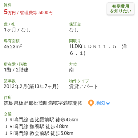
賃料
初期費用
5
を知りたい
/ 管理費等 5000円
万円
敷 / 礼
保証金
1ヶ月 / なし
なし
専有面積
間取り
2
1LDK(ＬＤＫ１１．５ 洋
46.23m
６．１)
所在階 / 階数
方位
1階 / 2階建
南
築年数
物件タイプ
2013年2月(築13年7ヶ月)
賃貸アパート
住所
徳島県板野郡松茂町満穂字満穂開拓
地図
交通
ＪＲ鳴門線 金比羅前駅 徒歩4.5km
ＪＲ鳴門線 撫養駅 徒歩4.8km
ＪＲ鳴門線 教会前駅 徒歩5.0km