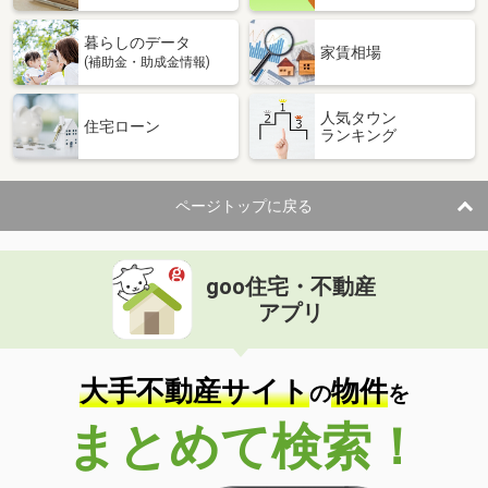
暮らしのデータ
家賃相場
(補助金・助成金情報)
人気タウン
住宅ローン
ランキング
ページトップに戻る
goo住宅・不動産
アプリ
大手不動産サイト
物件
の
を
まとめて検索！