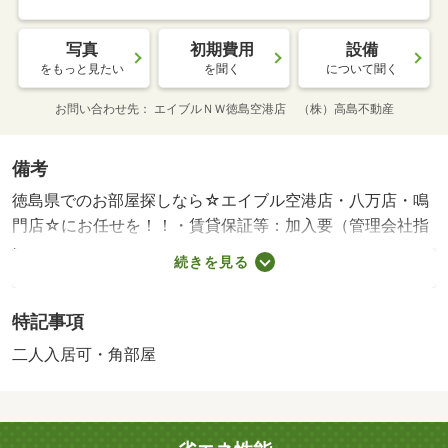
写真
初期費用
設備
をもっと見たい
を聞く
について聞く
お問い合わせ先
エイブルＮＷ徳島空港店 （株）高島不動産
備考
徳島県でのお部屋探しなら☆エイブル空港店・八万店・鳴
門店☆にお任せを！！・賃貸保証等：加入要（管理会社指
定 実費）・維持費等：２台目駐車場３，３００円／月・
続きを見る
徳島県でのお部屋探しなら☆エイブル空港店・八万店・鳴
門店☆にお任せを！ＬＩＮＥ登録でお得なクーポン付き！
特記事項
→＠７０１ｖｄｂｋｉ エイブルならネット掲載の物件ど
こでもご紹介可能となっております！・駐輪場：有
二人入居可・角部屋