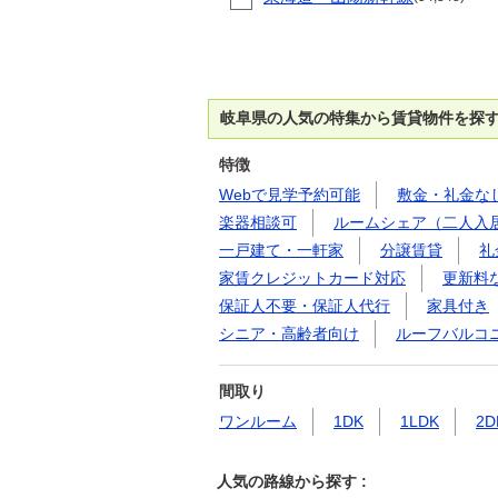
岐阜県の人気の特集から賃貸物件を探
特徴
Webで見学予約可能
敷金・礼金な
楽器相談可
ルームシェア（二人入
一戸建て・一軒家
分譲賃貸
礼
家賃クレジットカード対応
更新料
保証人不要・保証人代行
家具付き
シニア・高齢者向け
ルーフバルコ
間取り
ワンルーム
1DK
1LDK
2D
人気の路線から探す :