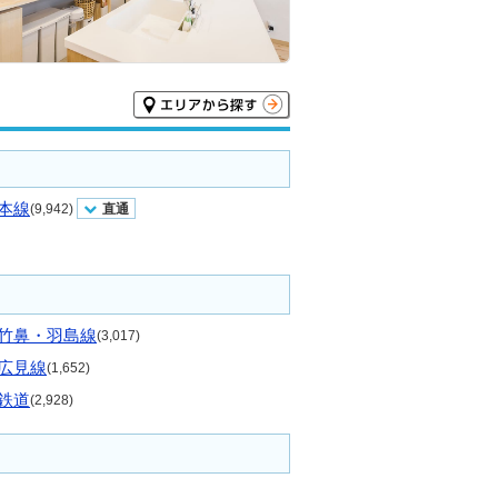
本線
(9,942)
直通
竹鼻・羽島線
(3,017)
広見線
(1,652)
鉄道
(2,928)