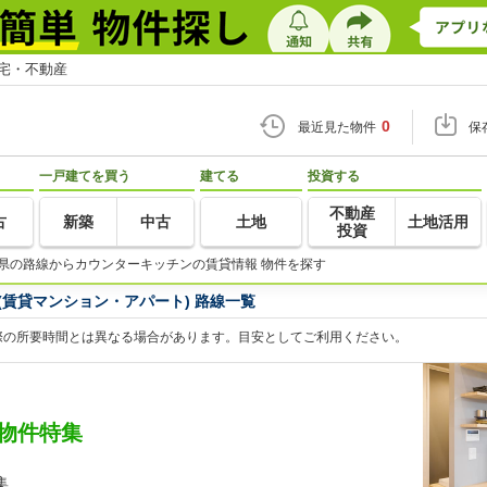
住宅・不動産
0
最近見た物件
保
一戸建てを買う
建てる
投資する
不動産
古
新築
中古
土地
土地活用
投資
県の路線からカウンターキッチンの賃貸情報 物件を探す
賃貸マンション・アパート) 路線一覧
際の所要時間とは異なる場合があります。目安としてご利用ください。
物件特集
集