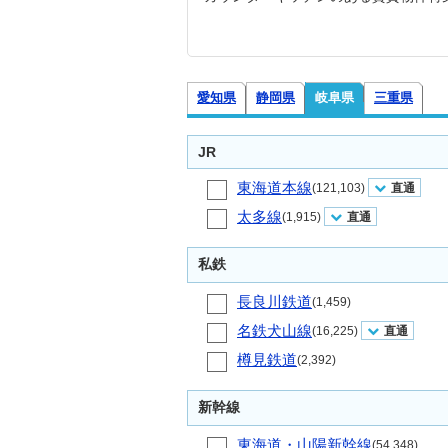
愛知県
静岡県
岐阜県
三重県
JR
東海道本線
(121,103)
直通
太多線
(1,915)
直通
私鉄
長良川鉄道
(1,459)
名鉄犬山線
(16,225)
直通
樽見鉄道
(2,392)
新幹線
東海道・山陽新幹線
(54,348)