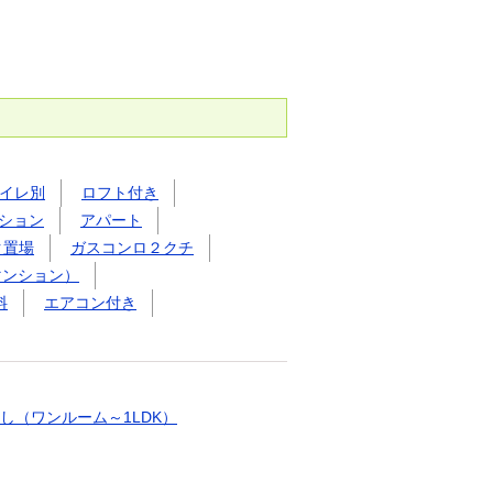
イレ別
ロフト付き
ション
アパート
ク置場
ガスコンロ２クチ
マンション）
料
エアコン付き
し（ワンルーム～1LDK）