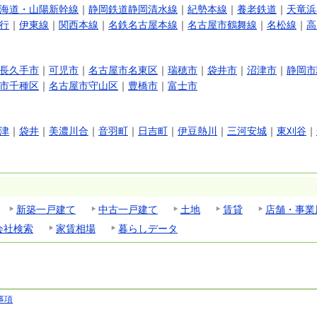
海道・山陽新幹線
｜
静岡鉄道静岡清水線
｜
紀勢本線
｜
養老鉄道
｜
天竜浜
行
｜
伊東線
｜
関西本線
｜
名鉄名古屋本線
｜
名古屋市鶴舞線
｜
名松線
｜
高
長久手市
｜
可児市
｜
名古屋市名東区
｜
瑞穂市
｜
袋井市
｜
沼津市
｜
静岡市
市千種区
｜
名古屋市守山区
｜
豊橋市
｜
富士市
津
｜
袋井
｜
美濃川合
｜
音羽町
｜
日吉町
｜
伊豆熱川
｜
三河安城
｜
東刈谷
｜
新築一戸建て
中古一戸建て
土地
賃貸
店舗・事業
会社検索
家賃相場
暮らしデータ
事項