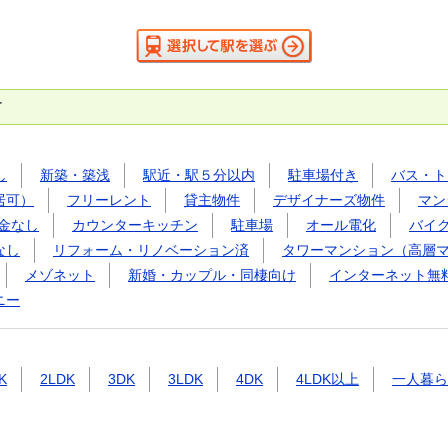
す
し
新築・築浅
駅近・駅５分以内
駐車場付き
バス・ト
居可）
フリーレント
貸主物件
デザイナーズ物件
マン
金なし
カウンターキッチン
駐車場
オール電化
バイ
なし
リフォーム・リノベーション済
タワーマンション（高層
メゾネット
新婚・カップル・同棲向け
インターネット無
ニー
K
2LDK
3DK
3LDK
4DK
4LDK以上
一人暮ら