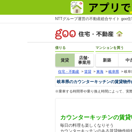
NTTグループ運営の不動産総合サイト goo
借りる
マンションを買う
店舗･
賃貸
新築
中
事業用
住宅・不動産
>
賃貸
>
東海
>
岐阜県
>
岐阜
岐阜県のカウンターキッチンの賃貸物件(
※乗車する時間帯や乗り換え時間によって、実
カウンターキッチンの賃貸
毎日の料理も楽しくなりそう
カウンターキッチンのある賃貸物件特