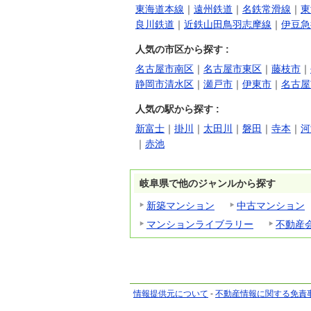
東海道本線
｜
遠州鉄道
｜
名鉄常滑線
｜
東
良川鉄道
｜
近鉄山田鳥羽志摩線
｜
伊豆急
人気の市区から探す :
名古屋市南区
｜
名古屋市東区
｜
藤枝市
｜
静岡市清水区
｜
瀬戸市
｜
伊東市
｜
名古屋
人気の駅から探す :
新富士
｜
掛川
｜
太田川
｜
磐田
｜
寺本
｜
河
｜
赤池
岐阜県で他のジャンルから探す
新築マンション
中古マンション
マンションライブラリー
不動産
情報提供元について
-
不動産情報に関する免責