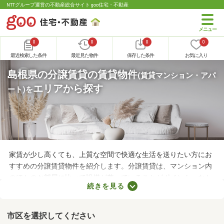
NTTグループ運営の不動産総合サイト goo住宅・不動産
0
0
0
0
最近検索した条件
最近見た物件
保存した条件
お気に入り
島根県の分譲賃貸の賃貸物件
(賃貸マンション・アパ
エリアから探す
ート)
を
家賃が少し高くても、上質な空間で快適な生活を送りたい方にお
すすめの分譲賃貸物件を紹介します。分譲賃貸は、マンション内
のほかのお部屋に比べて設備が整っていることがポイント。なか
続きを見る
には高級感のある内装に整えられた物件もあるので、グレードの
高いお部屋に住みたい方におすすめですよ。特徴の異なる分譲賃
貸物件のなかから、気になるお部屋を見つけてくださいね。
市区を選択してください