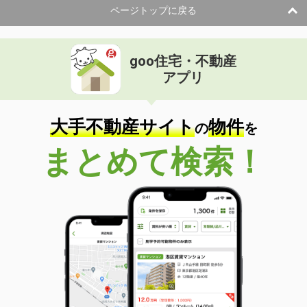
ページトップに戻る
goo住宅・不動産
アプリ
大手不動産サイト
物件
の
を
まとめて検索！