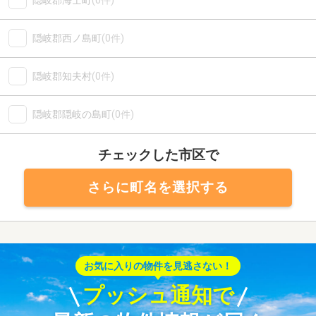
隠岐郡海士町
(0件)
隠岐郡西ノ島町
(0件)
隠岐郡知夫村
(0件)
隠岐郡隠岐の島町
(0件)
チェックした市区で
さらに町名を選択する
お気に入りの物件を見逃さない！
プッシュ通知で