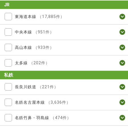
JR
東海道本線
（17,885件）
中央本線
（951件）
高山本線
（933件）
太多線
（202件）
私鉄
長良川鉄道
（221件）
名鉄名古屋本線
（3,636件）
名鉄竹鼻・羽島線
（474件）