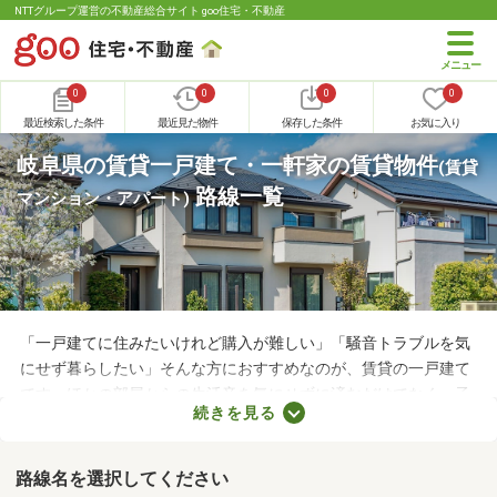
NTTグループ運営の不動産総合サイト goo住宅・不動産
0
0
0
0
最近検索した条件
最近見た物件
保存した条件
お気に入り
岐阜県の賃貸一戸建て・一軒家の賃貸物件
(賃貸
路線一覧
マンション・アパート)
「一戸建てに住みたいけれど購入が難しい」「騒音トラブルを気
にせず暮らしたい」そんな方におすすめなのが、賃貸の一戸建て
です。ほかの部屋からの生活音を気にせずに済むだけでなく、子
続きを見る
どもの足音に気を遣わずに済む点も戸建ての魅力。生活音のトラ
ブルが気になる人や子育て世帯にぴったりの賃貸一戸建てを紹介
します。
路線名を選択してください