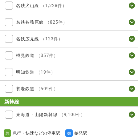
名鉄犬山線
（1,228件）
名鉄各務原線
（825件）
名鉄広見線
（123件）
樽見鉄道
（357件）
明知鉄道
（19件）
養老鉄道
（509件）
新幹線
東海道・山陽新幹線
（9,100件）
急行・快速などの停車駅
始発駅
急
始