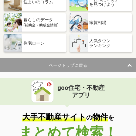
住まいのコラム
を見つけよう
暮らしのデータ
家賃相場
(補助金・助成金情報)
人気タウン
住宅ローン
ランキング
ページトップに戻る
goo住宅・不動産
アプリ
大手不動産サイト
物件
の
を
まとめて検索！