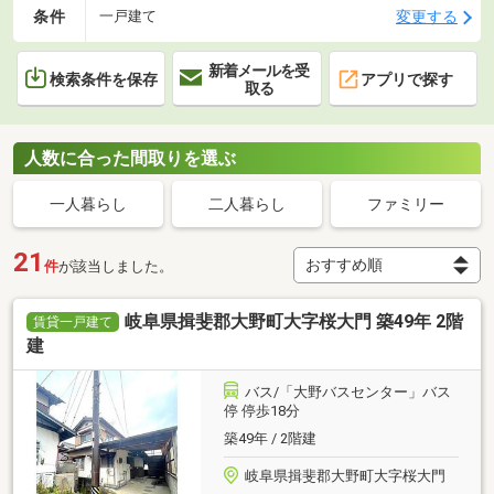
条件
変更する
一戸建て
新着メールを受
検索条件を保存
アプリで探す
取る
人数に合った間取りを選ぶ
一人暮らし
二人暮らし
ファミリー
21
件
が該当しました。
岐阜県揖斐郡大野町大字桜大門 築49年 2階
賃貸一戸建て
建
バス/「大野バスセンター」バス
停 停歩18分
築49年 / 2階建
岐阜県揖斐郡大野町大字桜大門