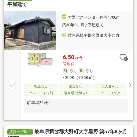
平屋建て
大野バスセンター停歩1700m
築38年9ヶ月 / 平屋建て
岐阜県揖斐郡大野町大字西方
6.50
万円
管理費-
なし
なし
2
/ 2LDK（70.68m
）
礼金なし
敷金なし
二人暮らし
バス・トイレ別
駐車場(近隣含)
フローリング
駐車場2台分
岐阜県揖斐郡大野町大字黒野 築57年8ヶ月
賃貸一戸建て