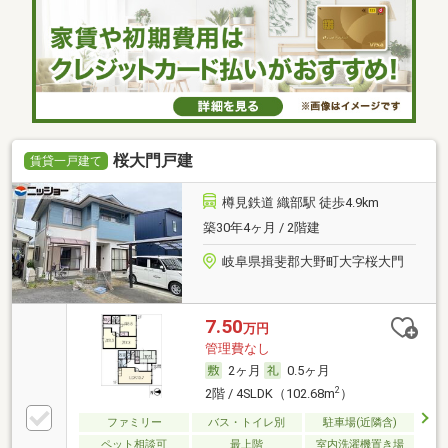
桜大門戸建
賃貸一戸建て
樽見鉄道 織部駅 徒歩4.9km
築30年4ヶ月 / 2階建
岐阜県揖斐郡大野町大字桜大門
7.50
万円
管理費なし
2ヶ月
0.5ヶ月
2
2階 / 4SLDK（102.68m
）
ファミリー
バス・トイレ別
駐車場(近隣含)
ペット相談可
最上階
室内洗濯機置き場