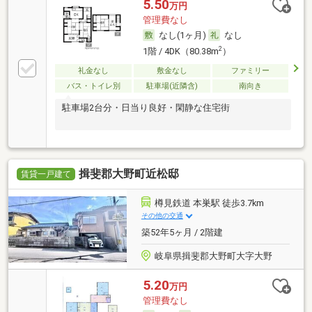
5.50
万円
管理費なし
なし(1ヶ月)
なし
2
1階 / 4DK（80.38m
）
礼金なし
敷金なし
ファミリー
バス・トイレ別
駐車場(近隣含)
南向き
駐車場2台分・日当り良好・閑静な住宅街
揖斐郡大野町近松邸
賃貸一戸建て
樽見鉄道 本巣駅 徒歩3.7km
その他の交通
築52年5ヶ月 / 2階建
岐阜県揖斐郡大野町大字大野
5.20
万円
管理費なし