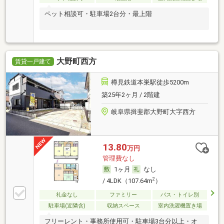
ペット相談可・駐車場2台分・最上階
大野町西方
賃貸一戸建て
樽見鉄道本巣駅徒歩5200m
築25年2ヶ月 / 2階建
岐阜県揖斐郡大野町大字西方
13.80
万円
管理費なし
1ヶ月
なし
2
/ 4LDK（107.64m
）
礼金なし
ファミリー
バス・トイレ別
駐車場(近隣含)
収納スペース
室内洗濯機置き場
フリーレント・事務所使用可・駐車場3台分以上・オ