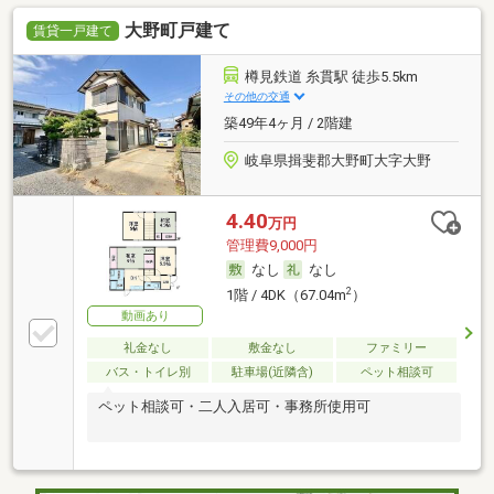
大野町戸建て
賃貸一戸建て
樽見鉄道 糸貫駅 徒歩5.5km
その他の交通
築49年4ヶ月 / 2階建
岐阜県揖斐郡大野町大字大野
4.40
万円
管理費9,000円
なし
なし
2
1階 / 4DK（67.04m
）
動画あり
礼金なし
敷金なし
ファミリー
バス・トイレ別
駐車場(近隣含)
ペット相談可
ペット相談可・二人入居可・事務所使用可