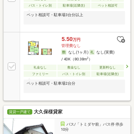
バス・トイレ別
駐車場(近隣含)
ペット相談可
ペット相談可・駐車場3台分以上
5.50
万円
管理費なし
なし(1ヶ月)
なし(実費)
2
/ 4DK（80.38m
）
礼金なし
敷金なし
更新料なし
ファミリー
バス・トイレ別
駐車場(近隣含)
ペット相談可・駐車場2台分
大久保様貸家
賃貸一戸建て
バス/「トミダヤ前」バス停 停歩
10分