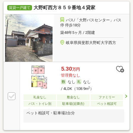
大野町西方８５９番地４貸家
賃貸一戸建て
バス/「大野バスセンター」バス
停 停歩18分
築48年5ヶ月 / 2階建
岐阜県揖斐郡大野町大字西方
5.30
万円
管理費なし
なし
なし
2
/ 4LDK（108.9m
）
礼金なし
敷金なし
ファミリー
バス・トイレ別
駐車場(近隣含)
ペット相談可
ペット相談可・駐車場2台分