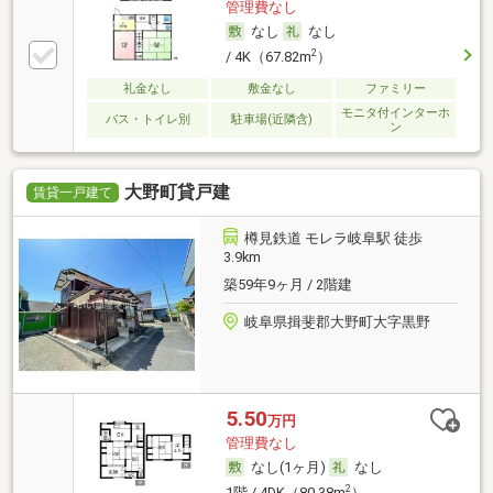
管理費なし
なし
なし
2
/ 4K（67.82m
）
礼金なし
敷金なし
ファミリー
モニタ付インターホ
バス・トイレ別
駐車場(近隣含)
ン
大野町貸戸建
賃貸一戸建て
樽見鉄道 モレラ岐阜駅 徒歩
3.9km
築59年9ヶ月 / 2階建
岐阜県揖斐郡大野町大字黒野
5.50
万円
管理費なし
なし(1ヶ月)
なし
2