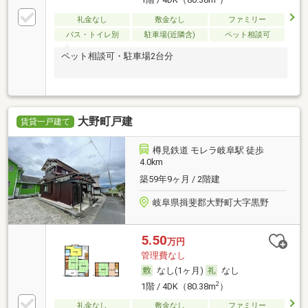
1階 / 4DK（80.38m
）
礼金なし
敷金なし
ファミリー
バス・トイレ別
駐車場(近隣含)
ペット相談可
ペット相談可・駐車場2台分
大野町戸建
賃貸一戸建て
樽見鉄道 モレラ岐阜駅 徒歩
4.0km
築59年9ヶ月 / 2階建
岐阜県揖斐郡大野町大字黒野
5.50
万円
管理費なし
なし(1ヶ月)
なし
2
1階 / 4DK（80.38m
）
礼金なし
敷金なし
ファミリー