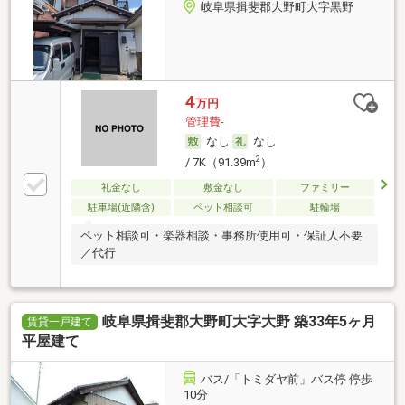
岐阜県揖斐郡大野町大字黒野
4
万円
管理費-
なし
なし
2
/ 7K（91.39m
）
礼金なし
敷金なし
ファミリー
駐車場(近隣含)
ペット相談可
駐輪場
ペット相談可・楽器相談・事務所使用可・保証人不要
／代行
岐阜県揖斐郡大野町大字大野 築33年5ヶ月
賃貸一戸建て
平屋建て
バス/「トミダヤ前」バス停 停歩
10分