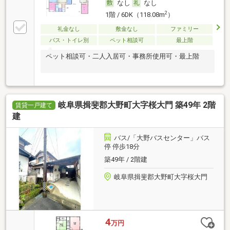
なし
なし
2
1階 / 6DK（118.08m
）
礼金なし
敷金なし
ファミリー
バス・トイレ別
ペット相談可
最上階
ペット相談可・二人入居可・事務所使用可・最上階
岐阜県揖斐郡大野町大字桜大門 築49年 2階
賃貸一戸建て
建
バス/「大野バスセンター」バス
停 停歩18分
築49年 / 2階建
岐阜県揖斐郡大野町大字桜大門
4
万円