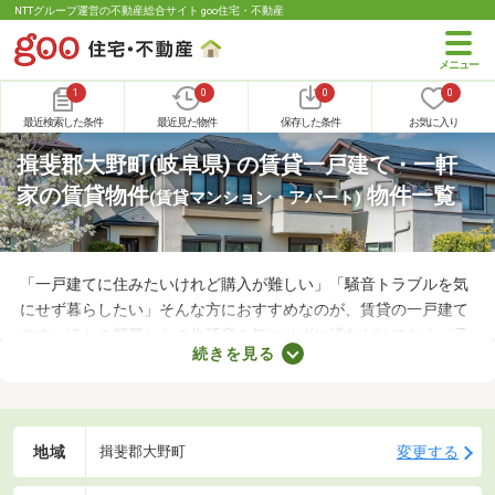
NTTグループ運営の不動産総合サイト goo住宅・不動産
1
0
0
0
最近検索した条件
最近見た物件
保存した条件
お気に入り
揖斐郡大野町(岐阜県) の賃貸一戸建て・一軒
家の賃貸物件
物件一覧
(賃貸マンション・アパート)
「一戸建てに住みたいけれど購入が難しい」「騒音トラブルを気
にせず暮らしたい」そんな方におすすめなのが、賃貸の一戸建て
です。ほかの部屋からの生活音を気にせずに済むだけでなく、子
続きを見る
どもの足音に気を遣わずに済む点も戸建ての魅力。生活音のトラ
ブルが気になる人や子育て世帯にぴったりの賃貸一戸建てを紹介
します。
地域
変更する
揖斐郡大野町