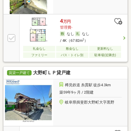
4
万円
管理費-
なし
なし
2
/ 4K（67.82m
）
礼金なし
敷金なし
更新料なし
ファミリー
バス・トイレ別
駐車場(近隣含)
大野町ＬＰ貸戸建
賃貸一戸建て
樽見鉄道 糸貫駅 徒歩4.3km
築59年9ヶ月 / 2階建
岐阜県揖斐郡大野町大字黒野