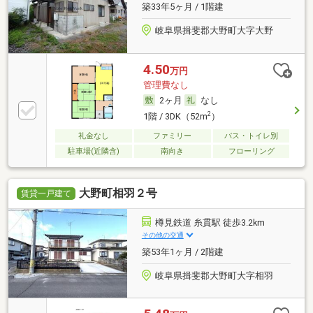
築33年5ヶ月 / 1階建
岐阜県揖斐郡大野町大字大野
4.50
万円
管理費なし
2ヶ月
なし
2
1階 / 3DK（52m
）
礼金なし
ファミリー
バス・トイレ別
駐車場(近隣含)
南向き
フローリング
大野町相羽２号
賃貸一戸建て
樽見鉄道 糸貫駅 徒歩3.2km
その他の交通
築53年1ヶ月 / 2階建
岐阜県揖斐郡大野町大字相羽