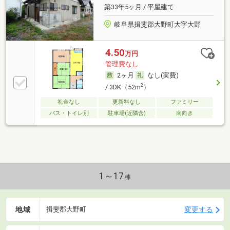
築33年5ヶ月 / 平屋建て
岐阜県揖斐郡大野町大字大野
4.50
万円
管理費なし
2ヶ月
なし(実費)
2
/ 3DK（52m
）
礼金なし
更新料なし
ファミリー
バス・トイレ別
駐車場(近隣含)
南向き
1～17
棟
地域
変更する
揖斐郡大野町