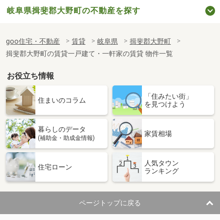
岐阜県揖斐郡大野町の不動産を探す
goo住宅・不動産
賃貸
岐阜県
揖斐郡大野町
揖斐郡大野町の賃貸一戸建て・一軒家の賃貸 物件一覧
お役立ち情報
「住みたい街」
住まいのコラム
を見つけよう
暮らしのデータ
家賃相場
(補助金・助成金情報)
人気タウン
住宅ローン
ランキング
ページトップに戻る