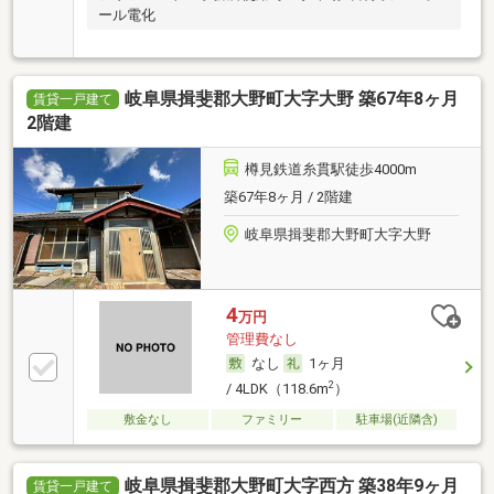
ール電化
岐阜県揖斐郡大野町大字大野 築67年8ヶ月
賃貸一戸建て
2階建
樽見鉄道糸貫駅徒歩4000m
築67年8ヶ月 / 2階建
岐阜県揖斐郡大野町大字大野
4
万円
管理費なし
なし
1ヶ月
2
/ 4LDK（118.6m
）
敷金なし
ファミリー
駐車場(近隣含)
岐阜県揖斐郡大野町大字西方 築38年9ヶ月
賃貸一戸建て