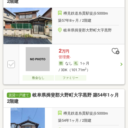
2階建
樽見鉄道糸貫駅徒歩5000m
築57年8ヶ月 / 2階建
岐阜県揖斐郡大野町大字黒野
2
万円
管理費-
なし
1ヶ月
2
/ 3DK（101.71m
）
敷金なし
ファミリー
岐阜県揖斐郡大野町大字黒野 築54年1ヶ月
賃貸一戸建て
2階建
樽見鉄道糸貫駅徒歩5000m
築54年1ヶ月 / 2階建