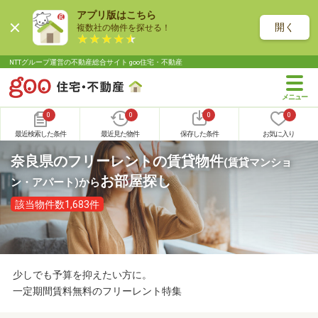
アプリ版はこちら
開く
複数社の物件を探せる！
NTTグループ運営の不動産総合サイト goo住宅・不動産
0
0
0
0
最近検索した条件
最近見た物件
保存した条件
お気に入り
奈良県のフリーレントの賃貸物件
(賃貸マンショ
お部屋探し
ン・アパート)
から
該当物件数1,683件
少しでも予算を抑えたい方に。
一定期間賃料無料のフリーレント特集