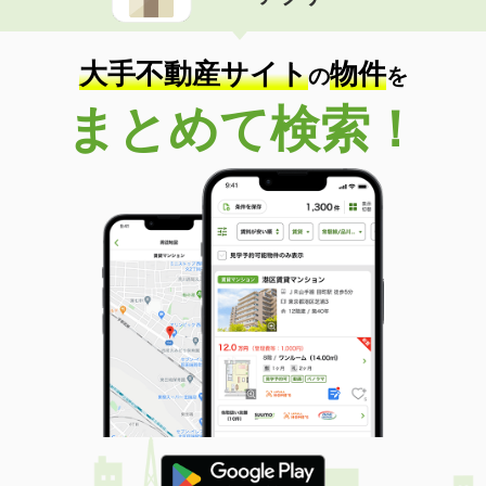
住 所
奈良県橿原市常盤町
専有面積
20.28m²
間取り
1K
大手不動産サイト
物件
の
を
奈良県大和郡山市九条平野町
まとめて検索！
価 格
5.30万円
住 所
奈良県大和郡山市九条平野町
専有面積
31.33m²
間取り
1K
奈良県大和郡山市九条平野町
価 格
5.30万円
住 所
奈良県大和郡山市九条平野町
専有面積
31.33m²
間取り
1K
奈良県奈良市法蓮町
価 格
6.10万円