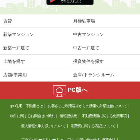
住 所
奈良県奈良市法蓮町
専有面積
19.87m²
間取り
1K
賃貸
月極駐車場
奈良県奈良市恋の窪東町
新築マンション
中古マンション
価 格
6.40万円
新築一戸建て
中古一戸建て
住 所
奈良県奈良市恋の窪東町
専有面積
20.28m²
土地を探す
投資物件を探す
間取り
1K
店舗/事業用
倉庫/トランクルーム
奈良県生駒市俵口町
PC版へ
価 格
6.20万円
住 所
奈良県生駒市俵口町
goo住宅・不動産とは
お客さまご利用端末からの情報の外部送信について
専有面積
23.18m²
間取り
1K
物件に関するお問合せの流れ
情報提供元
不動産情報に関する免責事項
個人情報の取り扱いについて
消費税に関する表記について
奈良県生駒市東菜畑２
プライバシーポリシー
ヘルプ
お問い合わせ
運営会社