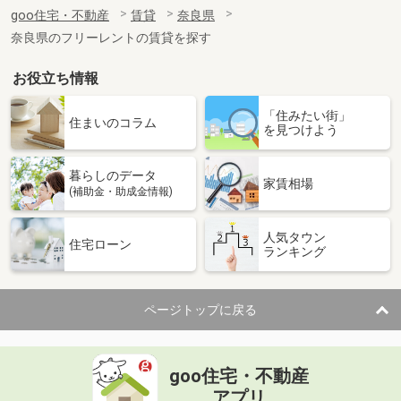
住 所
奈良県大和郡山市九条平野町
goo住宅・不動産
賃貸
奈良県
専有面積
31.33m²
奈良県のフリーレントの賃貸を探す
間取り
1K
お役立ち情報
奈良県大和郡山市九条平野町
「住みたい街」
価 格
5.30万円
住まいのコラム
を見つけよう
住 所
奈良県大和郡山市九条平野町
専有面積
31.33m²
暮らしのデータ
間取り
1K
家賃相場
(補助金・助成金情報)
奈良県大和郡山市九条平野町
人気タウン
住宅ローン
ランキング
価 格
5.30万円
住 所
奈良県大和郡山市九条平野町
専有面積
31.33m²
ページトップに戻る
間取り
1K
奈良県橿原市常盤町
goo住宅・不動産
価 格
5.10万円
アプリ