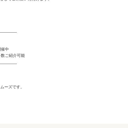
________
開催中
多数ご紹介可能
________
スムーズです。