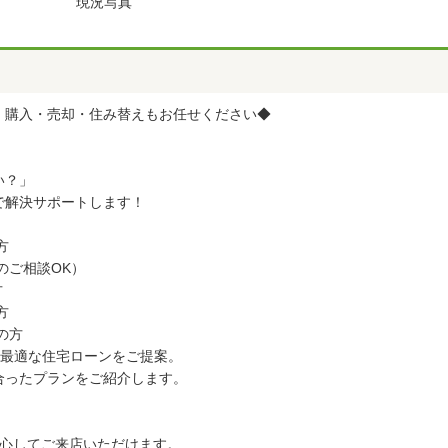
現況写真
！購入・売却・住み替えもお任せください◆
い？」
で解決サポートします！
方
のご相談OK）
方
方
の方
ら最適な住宅ローンをご提案。
合ったプランをご紹介します。
安心してご来店いただけます。