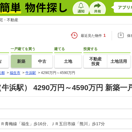
住宅・不動産
1
最近見た物件
保
一戸建てを買う
建てる
投資する
不動産
古
新築
中古
土地
土地活用
投資
京都
>
福生市
>
牛浜駅
>
4290万円～4590万円
牛浜駅） 4290万円～4590万円 新築
ＪＲ青梅線「福生」歩16分、ＪＲ五日市線「熊川」歩17分