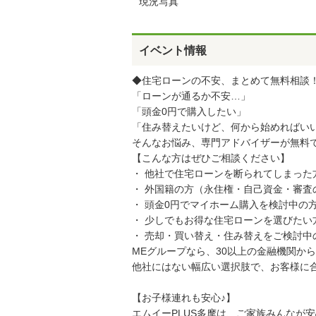
現況写真
イベント情報
◆住宅ローンの不安、まとめて無料相談
「ローンが通るか不安…」
「頭金0円で購入したい」
「住み替えたいけど、何から始めればい
そんなお悩み、専門アドバイザーが無料
【こんな方はぜひご相談ください】
・ 他社で住宅ローンを断られてしまった
・ 外国籍の方（永住権・自己資金・審査
・ 頭金0円でマイホーム購入を検討中の
・ 少しでもお得な住宅ローンを選びたい
・ 売却・買い替え・住み替えをご検討中
MEグループなら、30以上の金融機関か
他社にはない幅広い選択肢で、お客様に
【お子様連れも安心♪】
エムイーPLUS多摩は、ご家族みんなが