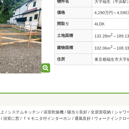
物件名
大字福生（牛浜駅） 
価格
4,290万円～4,59
間取り
4LDK
2
土地面積
132.28m
～189.1
2
建物面積
102.06m
～108.3
住所
東京都福生市大字
上 / システムキッチン / 浴室乾燥機 / 陽当り良好 / 全居室収納 / シャ
納 / 浴室に窓 / ＴＶモニタ付インターホン / 通風良好 / ウォークインクロ