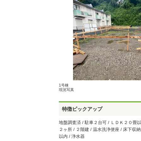
1号棟
現況写真
特徴ピックアップ
地盤調査済 / 駐車２台可 / ＬＤＫ２０畳以
２ヶ所 / ２階建 / 温水洗浄便座 / 床下収
以内 / 浄水器