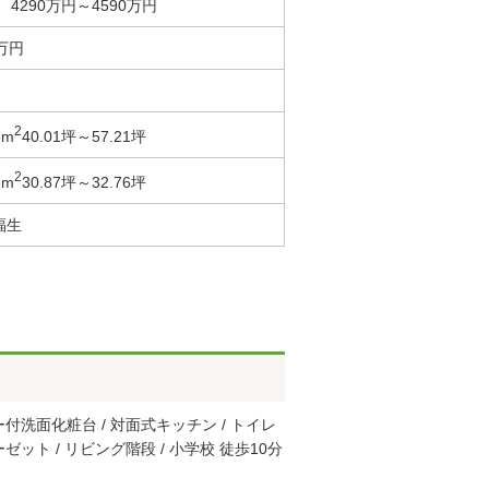
4290万円～4590万円
0万円
2
3m
40.01坪～57.21坪
2
3m
30.87坪～32.76坪
福生
ワー付洗面化粧台 / 対面式キッチン / トイレ
ーゼット / リビング階段 / 小学校 徒歩10分