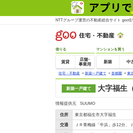
NTTグループ運営の不動産総合サイト goo
借りる
マンションを買う
店舗･
賃貸
新築
中
事業用
住宅・不動産
>
新築一戸建て
>
首都圏
>
東
大字福生（
新築一戸建て
情報提供元
SUUMO
住所
東京都福生市大字福生
交通
ＪＲ青梅線「牛浜」歩12分、