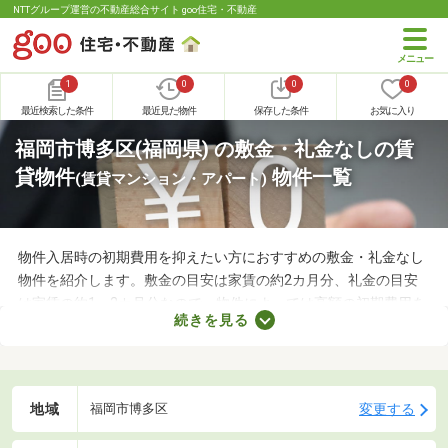
NTTグループ運営の不動産総合サイト goo住宅・不動産
1
0
0
0
最近検索した条件
最近見た物件
保存した条件
お気に入り
福岡市博多区(福岡県) の敷金・礼金なしの賃
貸物件
物件一覧
(賃貸マンション・アパート)
物件入居時の初期費用を抑えたい方におすすめの敷金・礼金なし
物件を紹介します。敷金の目安は家賃の約2カ月分、礼金の目安
は家賃の約1～2カ月分なので、物件によっては高額の初期費用を
続きを見る
用意しなければなりません。新生活に必要な家具や家電、インテ
リアにお金を使いたい方は、敷金・礼金なし物件から気になるお
部屋を見つけましょう。
地域
変更する
福岡市博多区