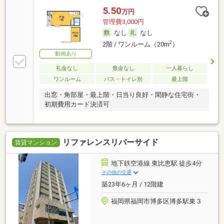
5.50
万円
管理費3,000円
なし
なし
2
2階 / ワンルーム（20m
）
動画あり
礼金なし
敷金なし
一人暮らし
ワンルーム
バス・トイレ別
最上階
出窓・角部屋・最上階・日当り良好・閑静な住宅街・
初期費用カード決済可
リファレンスリバーサイド
賃貸マンション
地下鉄空港線 東比恵駅 徒歩4分
その他の交通
築23年6ヶ月 / 12階建
福岡県福岡市博多区博多駅東３