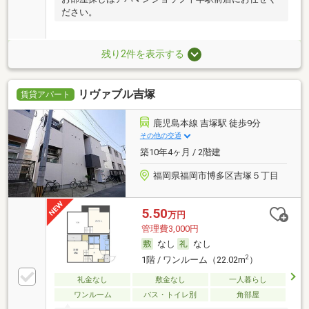
ださい。
残り2件を表示する
リヴァブル吉塚
賃貸アパート
鹿児島本線 吉塚駅 徒歩9分
その他の交通
築10年4ヶ月 / 2階建
福岡県福岡市博多区吉塚５丁目
5.50
万円
管理費3,000円
なし
なし
2
1階 / ワンルーム（22.02m
）
礼金なし
敷金なし
一人暮らし
ワンルーム
バス・トイレ別
角部屋