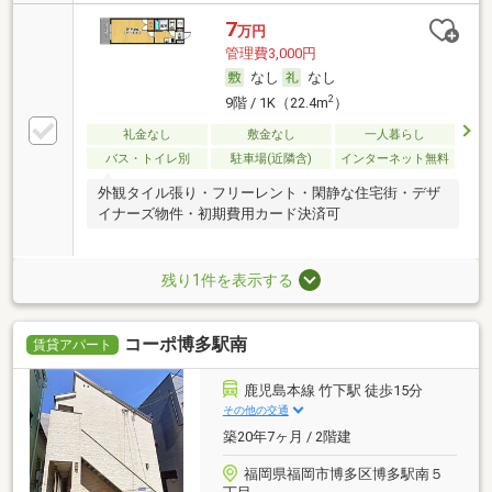
7
万円
管理費3,000円
なし
なし
2
9階 / 1K（22.4m
）
礼金なし
敷金なし
一人暮らし
バス・トイレ別
駐車場(近隣含)
インターネット無料
外観タイル張り・フリーレント・閑静な住宅街・デザ
イナーズ物件・初期費用カード決済可
残り1件を表示する
コーポ博多駅南
賃貸アパート
鹿児島本線 竹下駅 徒歩15分
その他の交通
築20年7ヶ月 / 2階建
福岡県福岡市博多区博多駅南５