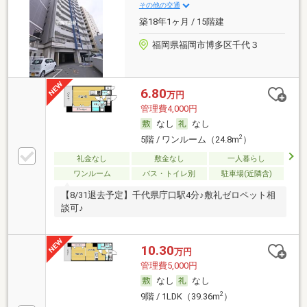
その他の交通
築18年1ヶ月 / 15階建
福岡県福岡市博多区千代３
6.80
万円
管理費4,000円
なし
なし
2
5階 / ワンルーム（24.8m
）
礼金なし
敷金なし
一人暮らし
ワンルーム
バス・トイレ別
駐車場(近隣含)
【8/31退去予定】千代県庁口駅4分♪敷礼ゼロペット相
談可♪
10.30
万円
管理費5,000円
なし
なし
2
9階 / 1LDK（39.36m
）