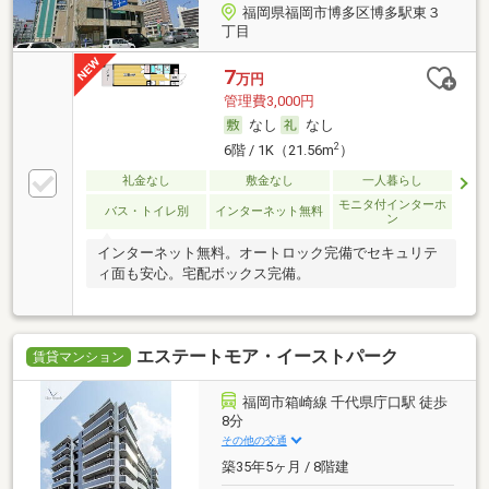
福岡県福岡市博多区博多駅東３
丁目
7
万円
管理費3,000円
なし
なし
2
6階 / 1K（21.56m
）
礼金なし
敷金なし
一人暮らし
モニタ付インターホ
バス・トイレ別
インターネット無料
ン
インターネット無料。オートロック完備でセキュリテ
ィ面も安心。宅配ボックス完備。
エステートモア・イーストパーク
賃貸マンション
福岡市箱崎線 千代県庁口駅 徒歩
8分
その他の交通
築35年5ヶ月 / 8階建