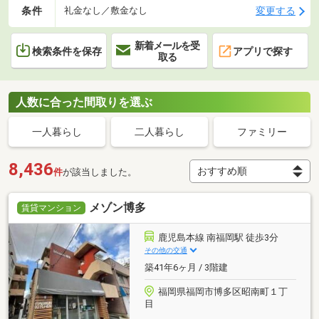
条件
変更する
礼金なし／敷金なし
新着メールを受
検索条件を保存
アプリで探す
取る
人数に合った間取りを選ぶ
一人暮らし
二人暮らし
ファミリー
8,436
件
が該当しました。
メゾン博多
賃貸マンション
鹿児島本線 南福岡駅 徒歩3分
その他の交通
築41年6ヶ月 / 3階建
福岡県福岡市博多区昭南町１丁
目