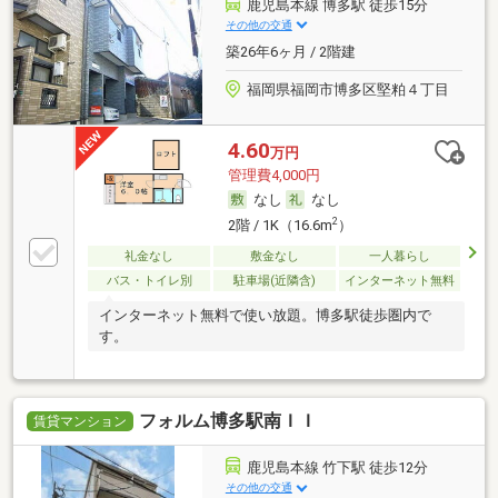
鹿児島本線 博多駅 徒歩15分
その他の交通
築26年6ヶ月 / 2階建
福岡県福岡市博多区堅粕４丁目
4.60
万円
管理費4,000円
なし
なし
2
2階 / 1K（16.6m
）
礼金なし
敷金なし
一人暮らし
バス・トイレ別
駐車場(近隣含)
インターネット無料
インターネット無料で使い放題。博多駅徒歩圏内で
す。
フォルム博多駅南ＩＩ
賃貸マンション
鹿児島本線 竹下駅 徒歩12分
その他の交通