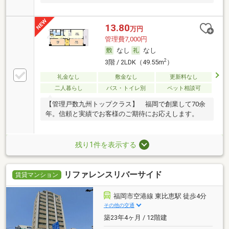
13.80
万円
管理費7,000円
なし
なし
2
3階 / 2LDK（49.55m
）
礼金なし
敷金なし
更新料なし
二人暮らし
バス・トイレ別
ペット相談可
【管理戸数九州トップクラス】 福岡で創業して70余
年。信頼と実績でお客様のご期待にお応えします。
残り1件を表示する
リファレンスリバーサイド
賃貸マンション
福岡市空港線 東比恵駅 徒歩4分
その他の交通
築23年4ヶ月 / 12階建