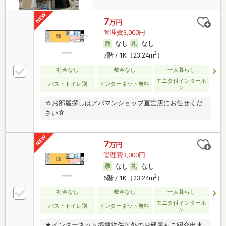
7
万円
管理費3,000円
なし
なし
2
7階 / 1K（23.24m
）
礼金なし
敷金なし
一人暮らし
モニタ付インターホ
バス・トイレ別
インターネット無料
ン
☆お部屋探しはアパマンショップ直営店にお任せくだ
さい☆
7
万円
管理費3,000円
なし
なし
2
6階 / 1K（23.24m
）
礼金なし
敷金なし
一人暮らし
モニタ付インターホ
バス・トイレ別
インターネット無料
ン
★インターネット掲載物件以外のお部屋もご紹介出来