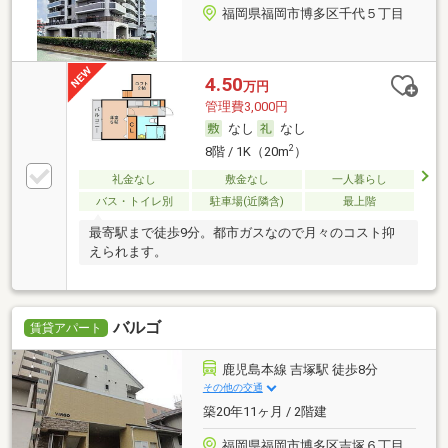
福岡県福岡市博多区千代５丁目
4.50
万円
管理費3,000円
なし
なし
2
8階 / 1K（20m
）
礼金なし
敷金なし
一人暮らし
バス・トイレ別
駐車場(近隣含)
最上階
最寄駅まで徒歩9分。都市ガスなので月々のコスト抑
えられます。
バルゴ
賃貸アパート
鹿児島本線 吉塚駅 徒歩8分
その他の交通
築20年11ヶ月 / 2階建
福岡県福岡市博多区吉塚６丁目