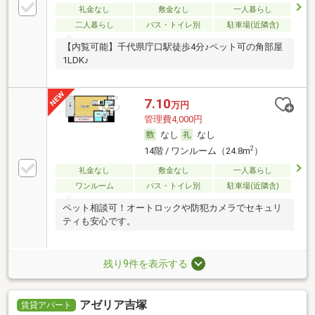
礼金なし
敷金なし
一人暮らし
二人暮らし
バス・トイレ別
駐車場(近隣含)
【内覧可能】千代県庁口駅徒歩4分♪ペット可の角部屋
1LDK♪
7.10
万円
管理費4,000円
なし
なし
2
14階 / ワンルーム（24.8m
）
礼金なし
敷金なし
一人暮らし
ワンルーム
バス・トイレ別
駐車場(近隣含)
ペット相談可！オートロックや防犯カメラでセキュリ
ティも安心です。
残り9件を表示する
アゼリア吉塚
賃貸アパート