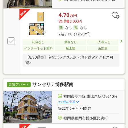
4.70
万円
管理費3,000円
なし
なし
2
2階 / 1K（19.98m
）
礼金なし
敷金なし
一人暮らし
インターネット無料
最上階
角部屋
【8/30退去】宅配ボックス♪JR・地下鉄Wアクセス可
能♪
サンセリテ博多駅南
賃貸アパート
福岡市空港線 東比恵駅 徒歩10分
その他の交通
築22年6ヶ月 / 4階建
福岡県福岡市博多区比恵町