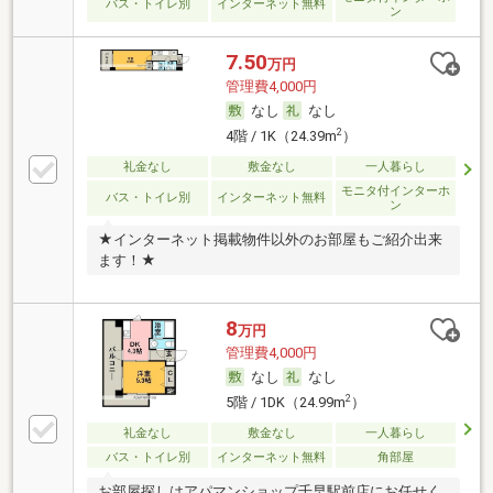
バス・トイレ別
インターネット無料
ン
7.50
万円
管理費4,000円
なし
なし
2
4階 / 1K（24.39m
）
礼金なし
敷金なし
一人暮らし
モニタ付インターホ
バス・トイレ別
インターネット無料
ン
★インターネット掲載物件以外のお部屋もご紹介出来
ます！★
8
万円
管理費4,000円
なし
なし
2
5階 / 1DK（24.99m
）
礼金なし
敷金なし
一人暮らし
バス・トイレ別
インターネット無料
角部屋
お部屋探しはアパマンショップ千早駅前店にお任せく