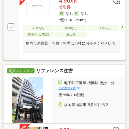
4.90
万円
管理費-
なし
なし
2
2階 / 1K（25m
）
礼金なし
敷金なし
一人暮らし
駐車場(近隣含)
最上階
福岡市の賃貸・売買・管理は当社にお任せください☆
リファレンス住吉
賃貸マンション
地下鉄空港線 祇園駅 徒歩11分
その他の交通
築26年 / 13階建
福岡県福岡市博多区住吉２