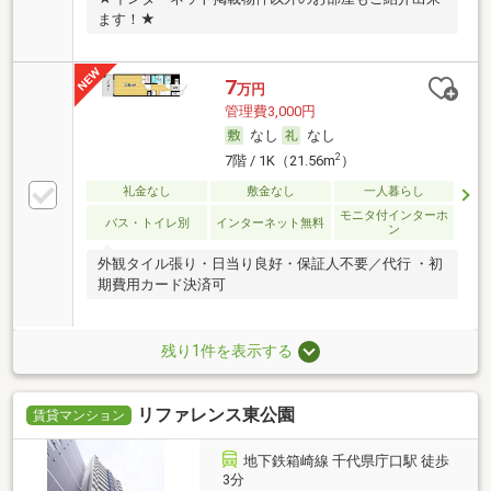
ます！★
7
万円
管理費3,000円
なし
なし
2
7階 / 1K（21.56m
）
礼金なし
敷金なし
一人暮らし
モニタ付インターホ
バス・トイレ別
インターネット無料
ン
外観タイル張り・日当り良好・保証人不要／代行 ・初
期費用カード決済可
残り1件を表示する
リファレンス東公園
賃貸マンション
地下鉄箱崎線 千代県庁口駅 徒歩
3分