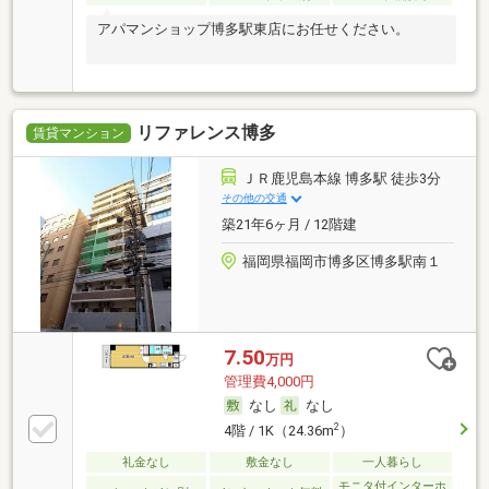
アパマンショップ博多駅東店にお任せください。
リファレンス博多
賃貸マンション
ＪＲ鹿児島本線 博多駅 徒歩3分
その他の交通
築21年6ヶ月 / 12階建
福岡県福岡市博多区博多駅南１
7.50
万円
管理費4,000円
なし
なし
2
4階 / 1K（24.36m
）
礼金なし
敷金なし
一人暮らし
モニタ付インターホ