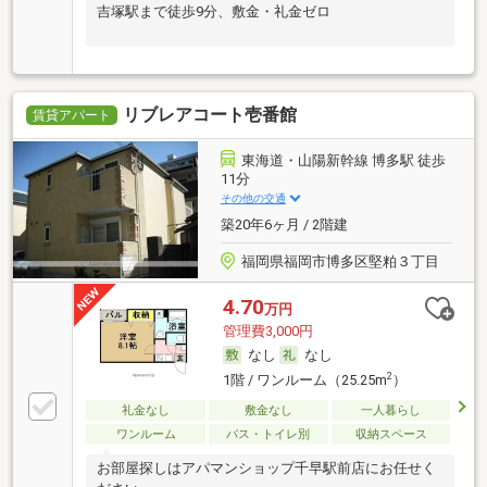
吉塚駅まで徒歩9分、敷金・礼金ゼロ
リブレアコート壱番館
賃貸アパート
東海道・山陽新幹線 博多駅 徒歩
11分
その他の交通
築20年6ヶ月 / 2階建
福岡県福岡市博多区堅粕３丁目
4.70
万円
管理費3,000円
なし
なし
2
1階 / ワンルーム（25.25m
）
礼金なし
敷金なし
一人暮らし
ワンルーム
バス・トイレ別
収納スペース
お部屋探しはアパマンショップ千早駅前店にお任せく