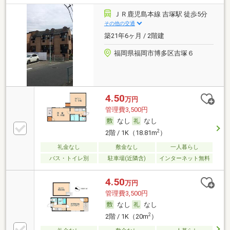
ＪＲ鹿児島本線 吉塚駅 徒歩5分
その他の交通
築21年6ヶ月 / 2階建
福岡県福岡市博多区吉塚６
4.50
万円
管理費3,500円
なし
なし
2
2階 / 1K（18.81m
）
礼金なし
敷金なし
一人暮らし
バス・トイレ別
駐車場(近隣含)
インターネット無料
4.50
万円
管理費3,500円
なし
なし
2
2階 / 1K（20m
）