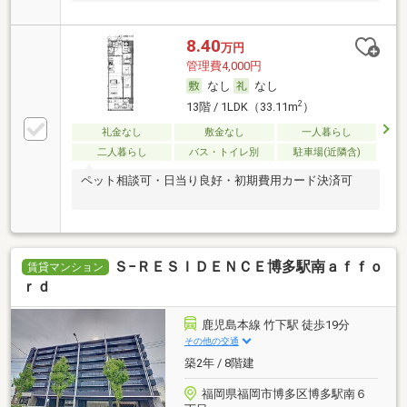
8.40
万円
管理費4,000円
なし
なし
2
13階 / 1LDK（33.11m
）
礼金なし
敷金なし
一人暮らし
二人暮らし
バス・トイレ別
駐車場(近隣含)
ペット相談可・日当り良好・初期費用カード決済可
Ｓ−ＲＥＳＩＤＥＮＣＥ博多駅南ａｆｆｏ
賃貸マンション
ｒｄ
鹿児島本線 竹下駅 徒歩19分
その他の交通
築2年 / 8階建
福岡県福岡市博多区博多駅南６