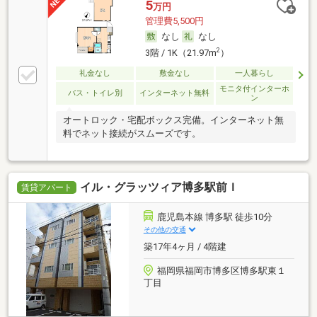
5
万円
管理費5,500円
なし
なし
2
3階 / 1K（21.97m
）
礼金なし
敷金なし
一人暮らし
モニタ付インターホ
バス・トイレ別
インターネット無料
ン
オートロック・宅配ボックス完備。インターネット無
料でネット接続がスムーズです。
イル・グラッツィア博多駅前Ｉ
賃貸アパート
鹿児島本線 博多駅 徒歩10分
その他の交通
築17年4ヶ月 / 4階建
福岡県福岡市博多区博多駅東１
丁目