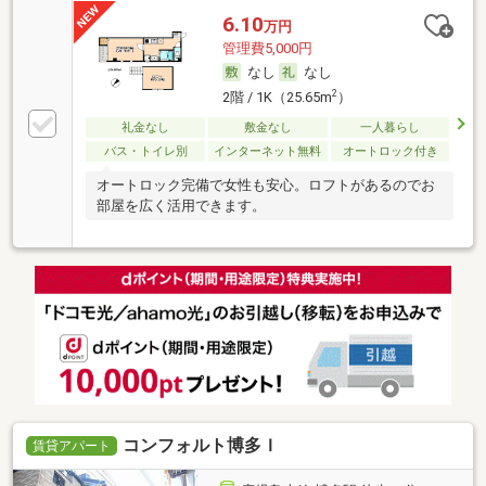
6.10
万円
管理費5,000円
なし
なし
2
2階 / 1K（25.65m
）
礼金なし
敷金なし
一人暮らし
バス・トイレ別
インターネット無料
オートロック付き
オートロック完備で女性も安心。ロフトがあるのでお
部屋を広く活用できます。
コンフォルト博多Ｉ
賃貸アパート