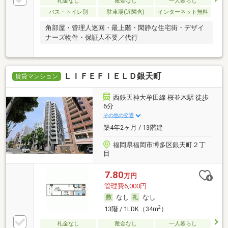
礼金なし
敷金なし
一人暮らし
バス・トイレ別
駐車場(近隣含)
インターネット無料
角部屋・管理人巡回・最上階・閑静な住宅街・デザイ
ナーズ物件・保証人不要／代行
ＬＩＦＥＦＩＥＬＤ銀天町
賃貸マンション
西鉄天神大牟田線 桜並木駅 徒歩
6分
その他の交通
築4年2ヶ月 / 13階建
福岡県福岡市博多区銀天町２丁
目
7.80
万円
管理費6,000円
なし
なし
2
13階 / 1LDK（34m
）
礼金なし
敷金なし
一人暮らし