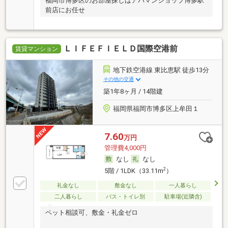
福岡市博多区のお部屋探しはアパマンショップ博多駅
前店にお任せ
ＬＩＦＥＦＩＥＬＤ国際空港前
賃貸マンション
地下鉄空港線 東比恵駅 徒歩13分
その他の交通
築1年8ヶ月 / 14階建
福岡県福岡市博多区上牟田１
7.60
万円
管理費4,000円
なし
なし
2
5階 / 1LDK（33.11m
）
礼金なし
敷金なし
一人暮らし
二人暮らし
バス・トイレ別
駐車場(近隣含)
ペット相談可、敷金・礼金ゼロ