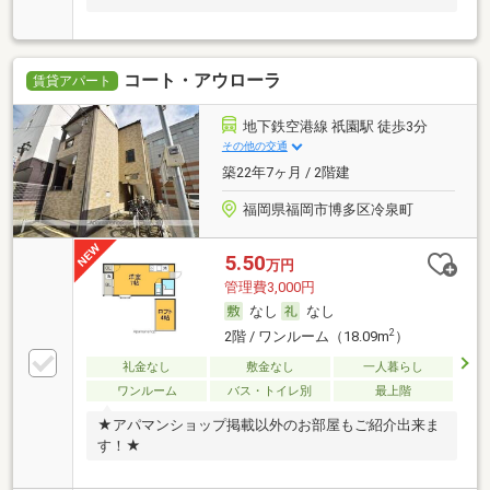
コート・アウローラ
賃貸アパート
地下鉄空港線 祇園駅 徒歩3分
その他の交通
築22年7ヶ月 / 2階建
福岡県福岡市博多区冷泉町
5.50
万円
管理費3,000円
なし
なし
2
2階 / ワンルーム（18.09m
）
礼金なし
敷金なし
一人暮らし
ワンルーム
バス・トイレ別
最上階
★アパマンショップ掲載以外のお部屋もご紹介出来ま
す！★