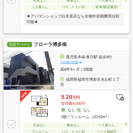
礼金なし
敷金なし
一人暮らし
二人暮らし
バス・トイレ別
駐車場(近隣含)
★アパマンショップ白木原店なら全物件初期費用分割
可能★
フローラ博多南
賃貸アパート
鹿児島本線 春日駅 徒歩8分
その他の交通
築8年9ヶ月 / 2階建
福岡県福岡市博多区光丘町１丁
目
5.20
万円
管理費4,000円
なし
なし
2
2階 / ワンルーム（20.63m
）
礼金なし
敷金なし
一人暮らし
ワンルーム
バス・トイレ別
ペット相談可