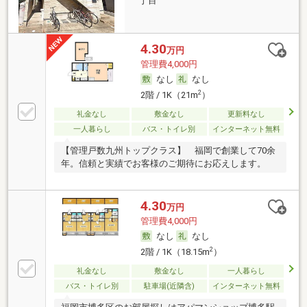
丁目
4.30
万円
管理費4,000円
なし
なし
2
2階 / 1K（21m
）
礼金なし
敷金なし
更新料なし
一人暮らし
バス・トイレ別
インターネット無料
【管理戸数九州トップクラス】 福岡で創業して70余
年。信頼と実績でお客様のご期待にお応えします。
4.30
万円
管理費4,000円
なし
なし
2
2階 / 1K（18.15m
）
礼金なし
敷金なし
一人暮らし
バス・トイレ別
駐車場(近隣含)
インターネット無料