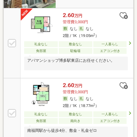
2.60
万円
管理費3,000円
なし
なし
2
2階 / 1K（19.05m
）
礼金なし
敷金なし
一人暮らし
角部屋
駐輪場
エアコン付き
アパマンショップ博多駅東店にお任せください。
2.60
万円
管理費3,000円
なし
なし
2
2階 / 1K（18.77m
）
礼金なし
敷金なし
一人暮らし
角部屋
南向き
エアコン付き
南福岡駅から徒歩4分、敷金・礼金ゼロ