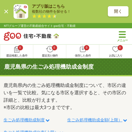
アプリ版はこちら
開く
複数社の物件を探せる！
NTTグループ運営の不動産総合サイト goo住宅・不動産
0
0
0
0
最近検索した条件
最近見た物件
保存した条件
お気に入り
鹿児島県の生ごみ処理機助成金制度
鹿児島県内の生ごみ処理機助成金制度について、市区の違
いを一覧で比較。気になる市区を選択すると、その市区の
詳細と、比較が行えます。
※市区の比較は最大3つまでです。
生ごみ処理機助成制度
生ごみ処理機助成金額(上限）