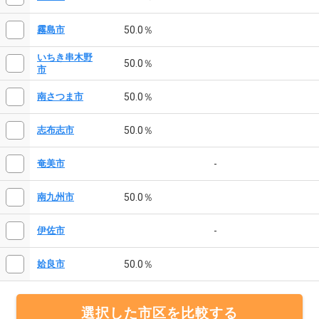
50.0％
霧島市
いちき串木野
50.0％
市
50.0％
南さつま市
50.0％
志布志市
-
奄美市
50.0％
南九州市
-
伊佐市
50.0％
姶良市
選択した市区を比較する