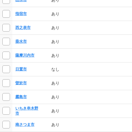
あり
指宿市
あり
西之表市
あり
垂水市
あり
薩摩川内市
なし
日置市
あり
曽於市
あり
霧島市
いちき串木野
あり
市
あり
南さつま市