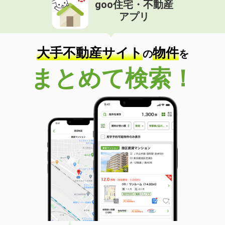
goo住宅・不動産
アプリ
大手不動産サイト
物件
の
を
まとめて検索！