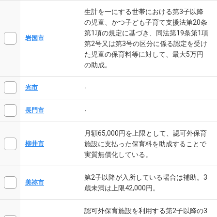
生計を一にする世帯における第3子以降
の児童、かつ子ども子育て支援法第20条
第1項の規定に基づき、同法第19条第1項
岩国市
第2号又は第3号の区分に係る認定を受け
た児童の保育料等に対して、最大5万円
の助成。
-
光市
-
長門市
月額65,000円を上限として、認可外保育
施設に支払った保育料を助成することで
柳井市
実質無償化している。
第2子以降が入所している場合は補助。3
美祢市
歳未満は上限42,000円。
認可外保育施設を利用する第2子以降の3