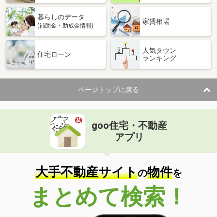
暮らしのデータ
家賃相場
(補助金・助成金情報)
人気タウン
住宅ローン
ランキング
ページトップに戻る
goo住宅・不動産
アプリ
大手不動産サイト
物件
の
を
まとめて検索！