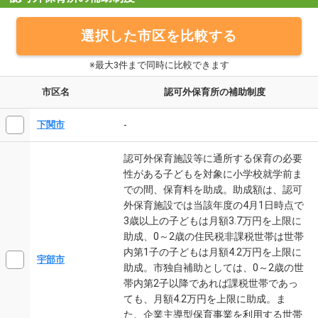
選択した市区を比較する
※最大3件まで同時に比較できます
市区名
認可外保育所の補助制度
-
下関市
認可外保育施設等に通所する保育の必要
性がある子どもを対象に小学校就学前ま
での間、保育料を助成。助成額は、認可
外保育施設では当該年度の4月1日時点で
3歳以上の子どもは月額3.7万円を上限に
助成、0～2歳の住民税非課税世帯は世帯
内第1子の子どもは月額4.2万円を上限に
宇部市
助成。市独自補助としては、0～2歳の世
帯内第2子以降であれば課税世帯であっ
ても、月額4.2万円を上限に助成。ま
た、企業主導型保育事業を利用する世帯