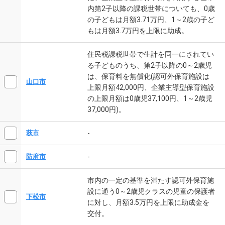
内第2子以降の課税世帯についても、0歳
の子どもは月額3.71万円、1～2歳の子ど
もは月額3.7万円を上限に助成。
住民税課税世帯で生計を同一にされてい
る子どものうち、第2子以降の0～2歳児
は、保育料を無償化(認可外保育施設は
山口市
上限月額42,000円、企業主導型保育施設
の上限月額は0歳児37,100円、1～2歳児
37,000円)。
-
萩市
-
防府市
市内の一定の基準を満たす認可外保育施
設に通う0～2歳児クラスの児童の保護者
下松市
に対し、月額3.5万円を上限に助成金を
交付。