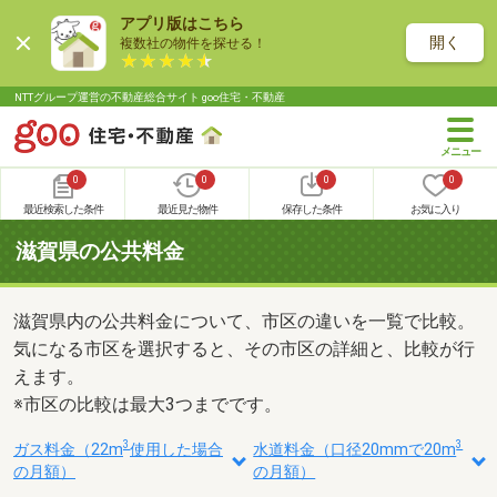
アプリ版はこちら
開く
複数社の物件を探せる！
NTTグループ運営の不動産総合サイト goo住宅・不動産
0
0
0
0
最近検索した条件
最近見た物件
保存した条件
お気に入り
滋賀県の公共料金
滋賀県内の公共料金について、市区の違いを一覧で比較。
気になる市区を選択すると、その市区の詳細と、比較が行
えます。
※市区の比較は最大3つまでです。
3
3
ガス料金（22m
使用した場合
水道料金（口径20mmで20m
の月額）
の月額）