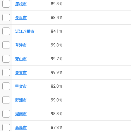
89.8％
彦根市
88.4％
長浜市
84.1％
近江八幡市
99.8％
草津市
99.7％
守山市
99.9％
栗東市
82.0％
甲賀市
99.0％
野洲市
98.8％
湖南市
87.8％
高島市