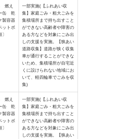
み 燃え
一部実施(【ふれあい収
ー缶 乾
集】家庭ごみ・粗大ごみを
ク製容器
集積場所まで持ち出すこと
ペットボ
ができない高齢者や障害の
類〕
ある方などを対象にごみ出
しの支援を実施。【狭あい
道路収集】道路が狭く収集
車が通行することができな
いため、集積場所が自宅近
くに設けられない地域にお
いて、軽四輪車でごみを収
集)
み 燃え
一部実施(【ふれあい収
ー缶 乾
集】家庭ごみ・粗大ごみを
ク製容器
集積場所まで持ち出すこと
ペットボ
ができない高齢者や障害の
類〕
ある方などを対象にごみ出
しの支援を実施。【狭あい