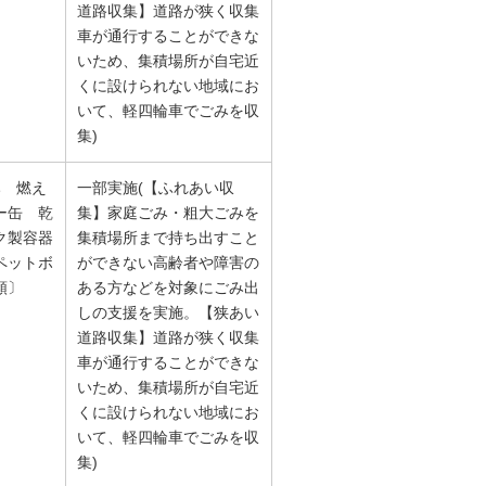
道路収集】道路が狭く収集
車が通行することができな
いため、集積場所が自宅近
くに設けられない地域にお
いて、軽四輪車でごみを収
集)
み 燃え
一部実施(【ふれあい収
ー缶 乾
集】家庭ごみ・粗大ごみを
ク製容器
集積場所まで持ち出すこと
ペットボ
ができない高齢者や障害の
類〕
ある方などを対象にごみ出
しの支援を実施。【狭あい
道路収集】道路が狭く収集
車が通行することができな
いため、集積場所が自宅近
くに設けられない地域にお
いて、軽四輪車でごみを収
集)