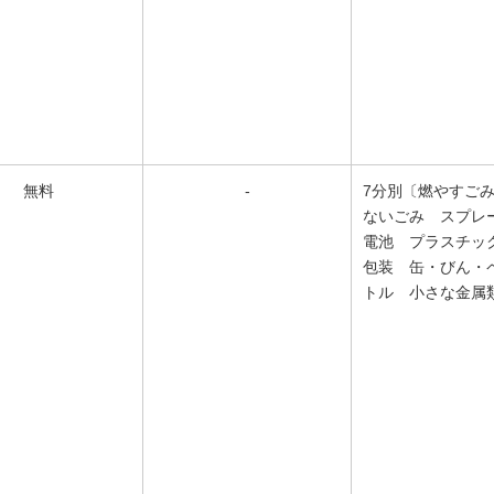
無料
-
7分別〔燃やすご
ないごみ スプレ
電池 プラスチッ
包装 缶・びん・
トル 小さな金属