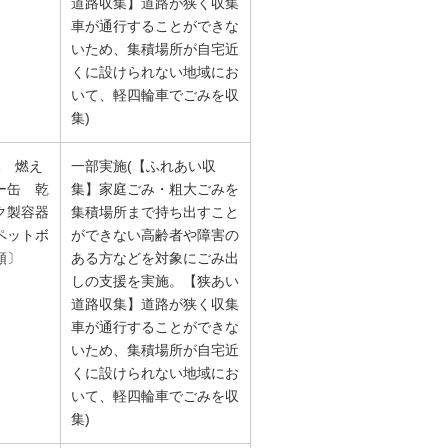
道路収集】道路が狭く収集
車が通行することができな
いため、集積場所が自宅近
くに設けられない地域にお
いて、軽四輪車でごみを収
集)
み 燃え
一部実施(【ふれあい収
ー缶 乾
集】家庭ごみ・粗大ごみを
ク製容器
集積場所まで持ち出すこと
ペットボ
ができない高齢者や障害の
類〕
ある方などを対象にごみ出
しの支援を実施。【狭あい
道路収集】道路が狭く収集
車が通行することができな
いため、集積場所が自宅近
くに設けられない地域にお
いて、軽四輪車でごみを収
集)