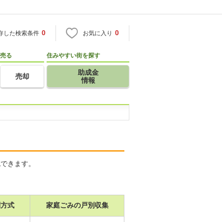
0
0
存した検索条件
お気に入り
売る
住みやすい街を探す
助成金
売却
情報
認できます。
別方式
家庭ごみの戸別収集