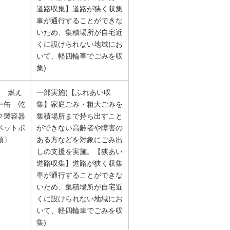
道路収集】道路が狭く収集
車が通行することができな
いため、集積場所が自宅近
くに設けられない地域にお
いて、軽四輪車でごみを収
集)
み 燃え
一部実施(【ふれあい収
ー缶 乾
集】家庭ごみ・粗大ごみを
ク製容器
集積場所まで持ち出すこと
ペットボ
ができない高齢者や障害の
類〕
ある方などを対象にごみ出
しの支援を実施。【狭あい
道路収集】道路が狭く収集
車が通行することができな
いため、集積場所が自宅近
くに設けられない地域にお
いて、軽四輪車でごみを収
集)