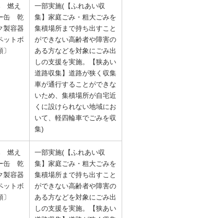
み 燃え
一部実施(【ふれあい収
ー缶 乾
集】家庭ごみ・粗大ごみを
ク製容器
集積場所まで持ち出すこと
ペットボ
ができない高齢者や障害の
類〕
ある方などを対象にごみ出
しの支援を実施。【狭あい
道路収集】道路が狭く収集
車が通行することができな
いため、集積場所が自宅近
くに設けられない地域にお
いて、軽四輪車でごみを収
集)
み 燃え
一部実施(【ふれあい収
ー缶 乾
集】家庭ごみ・粗大ごみを
ク製容器
集積場所まで持ち出すこと
ペットボ
ができない高齢者や障害の
類〕
ある方などを対象にごみ出
しの支援を実施。【狭あい