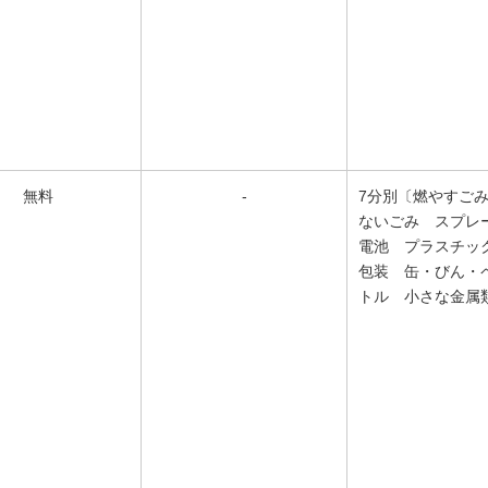
無料
-
7分別〔燃やすご
ないごみ スプレ
電池 プラスチッ
包装 缶・びん・
トル 小さな金属