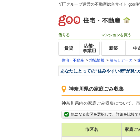
NTTグループ運営の不動産総合サイト goo
借りる
マンションを買う
店舗･
賃貸
新築
中
事業用
住宅・不動産
>
地域情報
>
暮らしデータ
>
あなたにとっての“住みやすい街”が見
神奈川県の家庭ごみ収集
神奈川県内の家庭ごみ収集について、
気になる市区を選択して、詳細を比較で
市区名
家庭ご