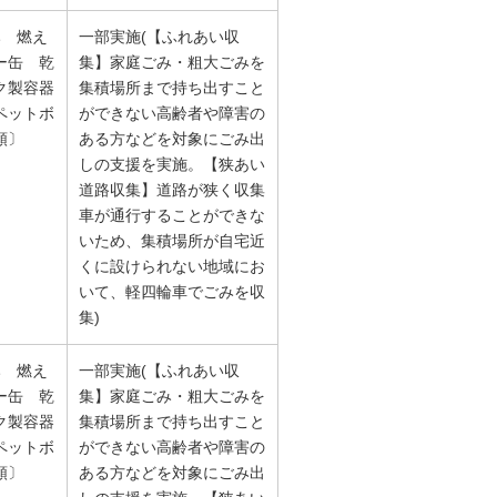
み 燃え
一部実施(【ふれあい収
ー缶 乾
集】家庭ごみ・粗大ごみを
ク製容器
集積場所まで持ち出すこと
ペットボ
ができない高齢者や障害の
類〕
ある方などを対象にごみ出
しの支援を実施。【狭あい
道路収集】道路が狭く収集
車が通行することができな
いため、集積場所が自宅近
くに設けられない地域にお
いて、軽四輪車でごみを収
集)
み 燃え
一部実施(【ふれあい収
ー缶 乾
集】家庭ごみ・粗大ごみを
ク製容器
集積場所まで持ち出すこと
ペットボ
ができない高齢者や障害の
類〕
ある方などを対象にごみ出