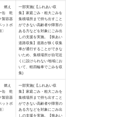
み 燃え
一部実施(【ふれあい収
ー缶 乾
集】家庭ごみ・粗大ごみを
ク製容器
集積場所まで持ち出すこと
ペットボ
ができない高齢者や障害の
類〕
ある方などを対象にごみ出
しの支援を実施。【狭あい
道路収集】道路が狭く収集
車が通行することができな
いため、集積場所が自宅近
くに設けられない地域にお
いて、軽四輪車でごみを収
集)
み 燃え
一部実施(【ふれあい収
ー缶 乾
集】家庭ごみ・粗大ごみを
ク製容器
集積場所まで持ち出すこと
ペットボ
ができない高齢者や障害の
類〕
ある方などを対象にごみ出
しの支援を実施。【狭あい