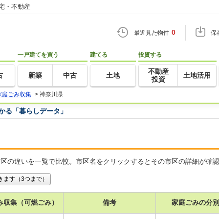
住宅・不動産
0
最近見た物件
保
一戸建てを買う
建てる
投資する
不動産
古
新築
中古
土地
土地活用
投資
家庭ごみ収集
>
神奈川県
つかる「暮らしデータ」
市区の違いを一覧で比較。市区名をクリックするとその市区の詳細が確
きます（3つまで）
み収集（可燃ごみ）
備考
家庭ごみの分