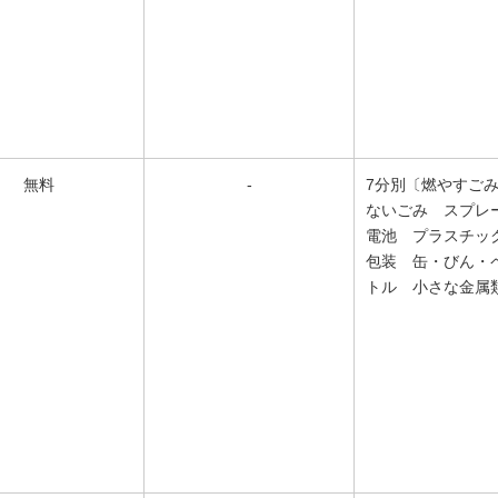
無料
-
7分別〔燃やすご
ないごみ スプレ
電池 プラスチッ
包装 缶・びん・
トル 小さな金属