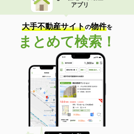
アプリ
大手不動産サイト
物件
の
を
まとめて検索！