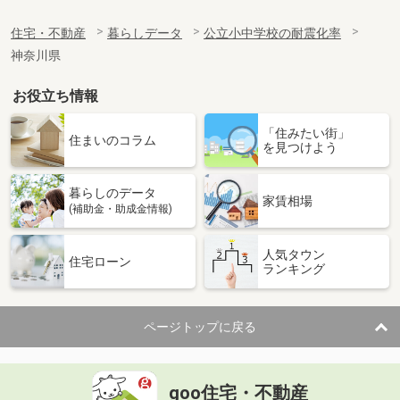
住宅・不動産
暮らしデータ
公立小中学校の耐震化率
神奈川県
お役立ち情報
「住みたい街」
住まいのコラム
を見つけよう
暮らしのデータ
家賃相場
(補助金・助成金情報)
人気タウン
住宅ローン
ランキング
ページトップに戻る
goo住宅・不動産