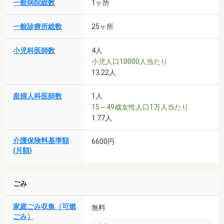
一般病院総数
1ヶ所
一般診療所総数
25ヶ所
小児科医師数
4人
小児人口10000人当たり
13.22人
産婦人科医師数
1人
15～49歳女性人口1万人当たり
1.77人
介護保険料基準額
6600円
(月額)
ごみ
家庭ごみ収集（可燃
無料
ごみ）