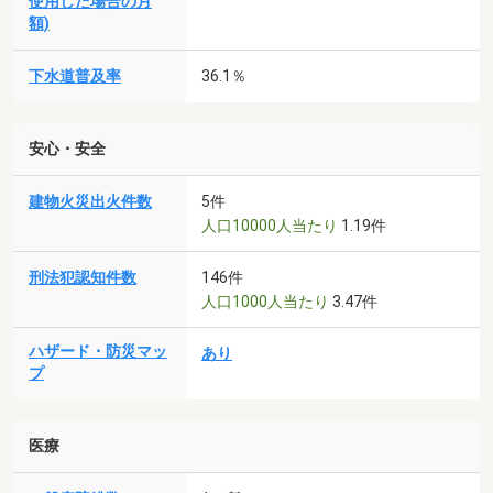
使用した場合の月
額)
下水道普及率
36.1％
安心・安全
建物火災出火件数
5件
人口10000人当たり
1.19件
刑法犯認知件数
146件
人口1000人当たり
3.47件
ハザード・防災マッ
あり
プ
医療