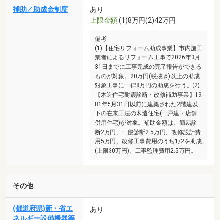
補助／助成金制度
あり
上限金額
(1)8万円(2)42万円
備考
(1)【住宅リフォーム助成事業】市内施工
業者によるリフォーム工事で2026年3月
31日までに工事完成の完了報告ができる
ものが対象。20万円(税抜き)以上の助成
対象工事に一律8万円の助成を行う。(2)
【木造住宅耐震診断・改修補助事業】19
81年5月31日以前に建築された2階建以
下の在来工法の木造住宅(一戸建・店舗
併用住宅)が対象。補助金額は、簡易診
断2万円、一般診断2.5万円、改修設計費
用5万円、改修工事費用のうち1/2を助成
(上限30万円)、工事監理費用2.5万円。
その他
(都道府県)新・省エ
あり
ネルギー設備機器等