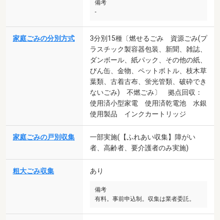
備考
-
家庭ごみの分別方式
3分別15種〔燃せるごみ 資源ごみ(プ
ラスチック製容器包装、新聞、雑誌、
ダンボール、紙パック、その他の紙、
びん缶、金物、ペットボトル、枝木草
葉類、古着古布、蛍光管類、破砕でき
ないごみ) 不燃ごみ〕 拠点回収：
使用済小型家電 使用済乾電池 水銀
使用製品 インクカートリッジ
家庭ごみの戸別収集
一部実施(【ふれあい収集】障がい
者、高齢者、要介護者のみ実施)
粗大ごみ収集
あり
備考
有料。事前申込制。収集は業者委託。