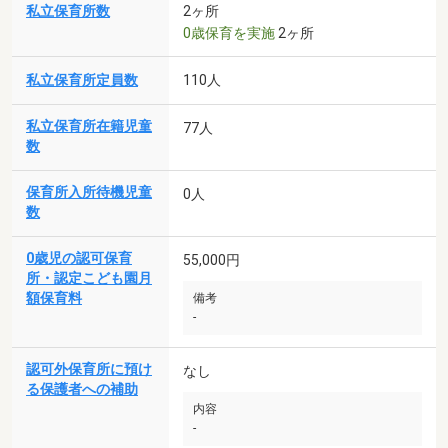
私立保育所数
2ヶ所
0歳保育を実施
2ヶ所
私立保育所定員数
110人
私立保育所在籍児童
77人
数
保育所入所待機児童
0人
数
0歳児の認可保育
55,000円
所・認定こども園月
額保育料
備考
-
認可外保育所に預け
なし
る保護者への補助
内容
-