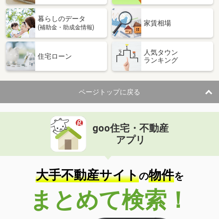
暮らしのデータ
家賃相場
(補助金・助成金情報)
人気タウン
住宅ローン
ランキング
ページトップに戻る
goo住宅・不動産
アプリ
大手不動産サイト
物件
の
を
まとめて検索！