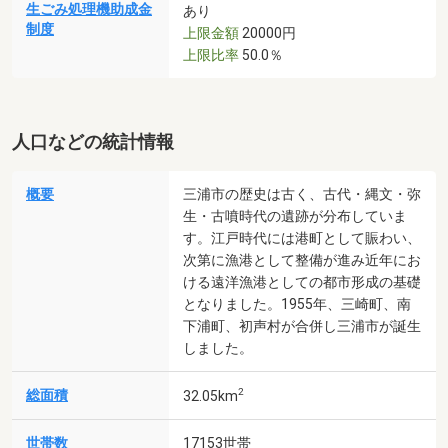
生ごみ処理機助成金
あり
制度
上限金額
20000円
上限比率
50.0％
人口などの統計情報
概要
三浦市の歴史は古く、古代・縄文・弥
生・古噴時代の遺跡が分布していま
す。江戸時代には港町として賑わい、
次第に漁港として整備が進み近年にお
ける遠洋漁港としての都市形成の基礎
となりました。1955年、三崎町、南
下浦町、初声村が合併し三浦市が誕生
しました。
2
総面積
32.05km
世帯数
17153世帯