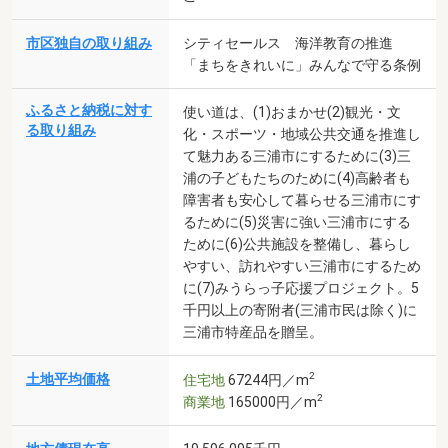
市区独自の取り組み
シティセールス 海洋教育の推進
「まちをきれいに」みんなで守る条例
ふるさと納税に対す
使い道は、(1)おまかせ(2)観光・文
る取り組み
化・スポーツ・地域公共交通を推進し
て魅力ある三浦市にするために(3)三
浦の子どもたちのために(4)高齢者も
障害者も安心して暮らせる三浦市にす
るために(5)災害に強い三浦市にする
ために(6)公共施設を整備し、暮らし
やすい、訪れやすい三浦市にするため
に(7)みうらっ子応援プロジェクト。5
千円以上の寄附者(三浦市民は除く)に
三浦市特産品を贈呈。
2
土地平均価格
住宅地
67244円／m
2
商業地
165000円／m