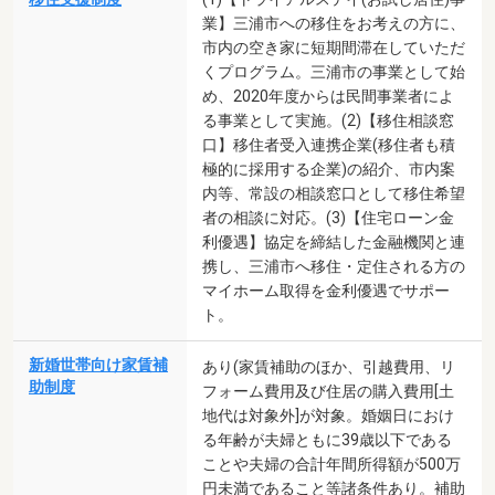
業】三浦市への移住をお考えの方に、
市内の空き家に短期間滞在していただ
くプログラム。三浦市の事業として始
め、2020年度からは民間事業者によ
る事業として実施。(2)【移住相談窓
口】移住者受入連携企業(移住者も積
極的に採用する企業)の紹介、市内案
内等、常設の相談窓口として移住希望
者の相談に対応。(3)【住宅ローン金
利優遇】協定を締結した金融機関と連
携し、三浦市へ移住・定住される方の
マイホーム取得を金利優遇でサポー
ト。
新婚世帯向け家賃補
あり(家賃補助のほか、引越費用、リ
助制度
フォーム費用及び住居の購入費用[土
地代は対象外]が対象。婚姻日におけ
る年齢が夫婦ともに39歳以下である
ことや夫婦の合計年間所得額が500万
円未満であること等諸条件あり。補助