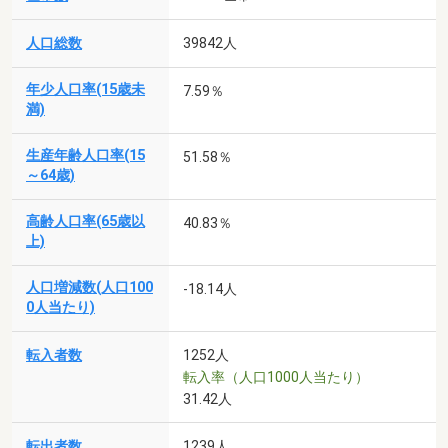
人口総数
39842人
年少人口率(15歳未
7.59％
満)
生産年齢人口率(15
51.58％
～64歳)
高齢人口率(65歳以
40.83％
上)
人口増減数(人口100
-18.14人
0人当たり)
転入者数
1252人
転入率（人口1000人当たり）
31.42人
転出者数
1239人