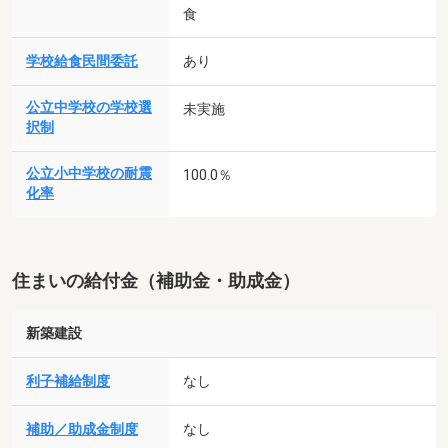
食
学校給食民間委託
あり
公立中学校の学校選
未実施
択制
公立小中学校の耐震
100.0％
化率
住まいの給付金（補助金・助成金）
新築建設
利子補給制度
なし
補助／助成金制度
なし