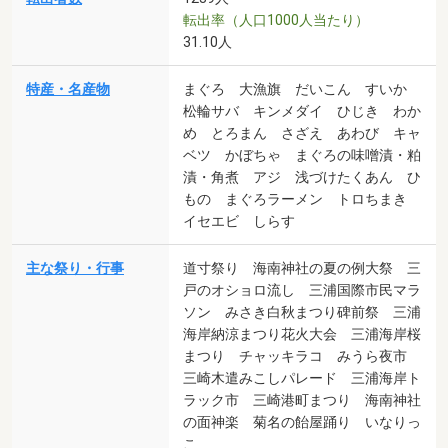
転出率（人口1000人当たり）
31.10人
特産・名産物
まぐろ 大漁旗 だいこん すいか
松輪サバ キンメダイ ひじき わか
め とろまん さざえ あわび キャ
ベツ かぼちゃ まぐろの味噌漬・粕
漬・角煮 アジ 浅づけたくあん ひ
もの まぐろラーメン トロちまき
イセエビ しらす
主な祭り・行事
道寸祭り 海南神社の夏の例大祭 三
戸のオショロ流し 三浦国際市民マラ
ソン みさき白秋まつり碑前祭 三浦
海岸納涼まつり花火大会 三浦海岸桜
まつり チャッキラコ みうら夜市
三崎木遣みこしパレード 三浦海岸ト
ラック市 三崎港町まつり 海南神社
の面神楽 菊名の飴屋踊り いなりっ
こ