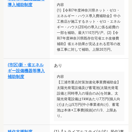
導入補助制度
内容
(1)【令和7年度神奈川県ネット・ゼロ・
エネルギー・ハウス導入費補助金】中小
工務店が施工するネット・ゼロ・エネル
ギー・ハウス(ZEH)の導入に係る経費の
一部を補助。最大110万円/戸。(2)【令
和7年度神奈川県既存住宅省エネ改修費
補助】省エネ効果が見込まれる窓等の改
修工事に対して補助。上限20万円。
(市区)新・省エネル
あり
ギー設備機器等導入
補助制度
内容
【三浦市重点対策加速化事業費補助金】
太陽光発電設備及び蓄電池(太陽光発電
設備と同時導入の場合のみ)を対象。太
陽光発電設備は1kWあたり7万円(個人向
け)または5万円(中小事業者向け)、蓄電
池は本体+工事費(税抜)の1/3、上限あ
り。
移住支援制度
(1)【トライアルステイ(お試し居住)事