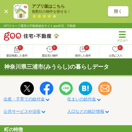
アプリ版はこちら
開く
複数社の物件を探せる！
NTTグループ運営の不動産総合サイト goo住宅・不動産
0
0
0
0
最近検索した条件
最近見た物件
保存した条件
お気に入り
神奈川県三浦市(みうらし)の暮らしデータ
出産・子育ての給付金
住まいの給付金
公共サービスや治安
人口などの統計情報
町の特徴