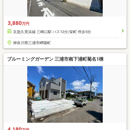
3,880
万円
京急久里浜線 三崎口駅 バス12分/栄町 停歩5分
神奈川県三浦市岬陽町
ブルーミングガーデン 三浦市南下浦町菊名1棟
4,180
万円