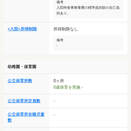
備考
入院時食事療養費の標準負担額の自己負
担あり。
<入院>所得制限
所得制限なし
備考
-
幼稚園・保育園
公立保育所数
0ヶ所
0歳保育を実施
-
公立保育所定員数
-
公立保育所在籍児童
-
数