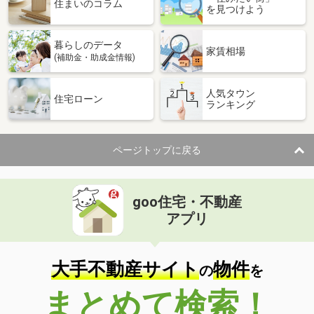
住まいのコラム
を見つけよう
暮らしのデータ
家賃相場
(補助金・助成金情報)
人気タウン
住宅ローン
ランキング
ページトップに戻る
goo住宅・不動産
アプリ
大手不動産サイト
物件
の
を
まとめて検索！