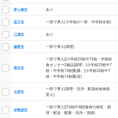
あり
茅ヶ崎市
一部で導入(小学校の一部・中学校全校)
逗子市
あり
三浦市
一部で導入(調理)
秦野市
一部で導入([小学校23校中15校・学校給
食センター2施設]調理、[小学校23校中7
厚木市
校・中学校13校]配膳、[小学校23校中7
校・中学校13校]配送)
一部で導入(調理・洗浄・配送給食物資
大和市
受入)
一部で導入([10校中4校]食材の検収・調
伊勢原市
理・配送・配膳・洗浄・清掃)