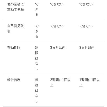
他の業者に
で
できない
できない
重ねて依頼
き
る
自己発見取
で
できない
できない
引
き
る
有効期限
制
3ヵ月以内
3ヵ月以内
限
は
な
し
報告義務
義
2週間に1回以
1週間に1回以
務
上
上
は
な
し