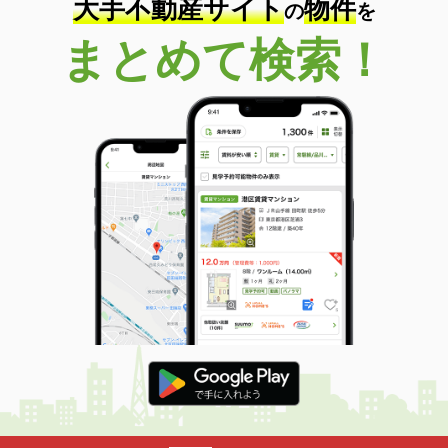
大手不動産サイト
物件
の
を
まとめて検索！