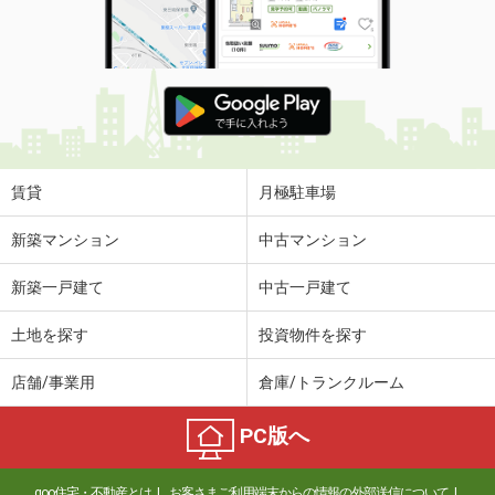
間取り
3LDK
広島県広島市南区青崎２
価 格
1,800万円
住 所
広島県広島市南区青崎２
専有面積
102.58m²
間取り
4SLDK
賃貸
月極駐車場
広島県広島市南区上東雲町
新築マンション
中古マンション
価 格
2,490万円
新築一戸建て
中古一戸建て
住 所
広島県広島市南区上東雲町
専有面積
76.17m²
土地を探す
投資物件を探す
間取り
3LDK
店舗/事業用
倉庫/トランクルーム
広島県広島市中区舟入町
PC版へ
価 格
2,990万円
住 所
広島県広島市中区舟入町
goo住宅・不動産とは
お客さまご利用端末からの情報の外部送信について
専有面積
64.39m²