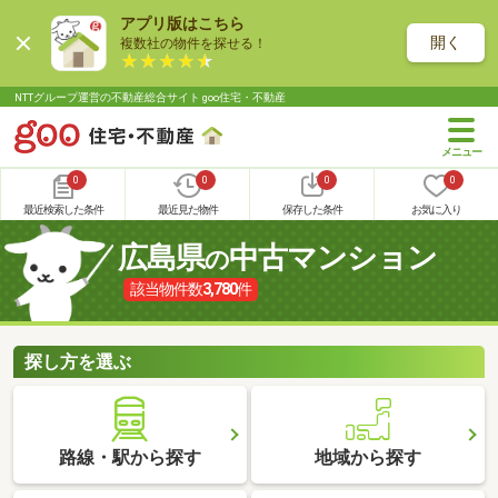
アプリ版はこちら
開く
複数社の物件を探せる！
NTTグループ運営の不動産総合サイト goo住宅・不動産
0
0
0
0
最近検索した条件
最近見た物件
保存した条件
お気に入り
広島県
中古マンション
の
該当物件数
3,780
件
探し方を選ぶ
路線・駅から探す
地域から探す