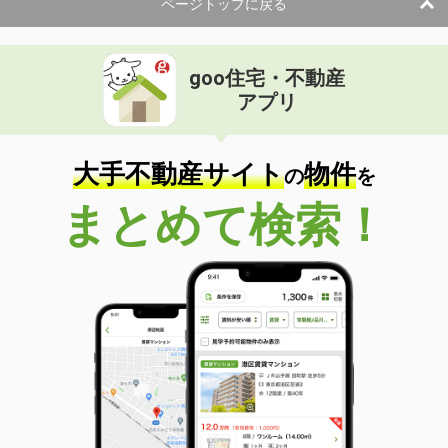
ページトップに戻る
間取り
3LDK
広島県広島市中区江波南２
goo住宅・不動産
価 格
2,399万円
アプリ
住 所
広島県広島市中区江波南２
専有面積
89.62m²
間取り
3LDK
大手不動産サイト
物件
の
を
広島県広島市南区青崎２
まとめて検索！
価 格
1,800万円
住 所
広島県広島市南区青崎２
専有面積
102.58m²
間取り
4SLDK
広島県広島市南区青崎２
価 格
2,380万円
住 所
広島県広島市南区青崎２
専有面積
76.44m²