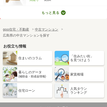
広島県広島市中区昭和町
もっと見る
価 格
2,198万円
住 所
広島県広島市中区昭和町
goo住宅・不動産
中古マンション
専有面積
66.68m²
広島県の中古マンションを探す
間取り
3LDK
お役立ち情報
広島県広島市中区銀山町
「住みたい街」
価 格
2,480万円
住まいのコラム
を見つけよう
住 所
広島県広島市中区銀山町
専有面積
68.76m²
暮らしのデータ
間取り
3LDK
家賃相場
(補助金・助成金情報)
広島県広島市中区江波南２
人気タウン
住宅ローン
ランキング
価 格
2,399万円
住 所
広島県広島市中区江波南２
専有面積
89.62m²