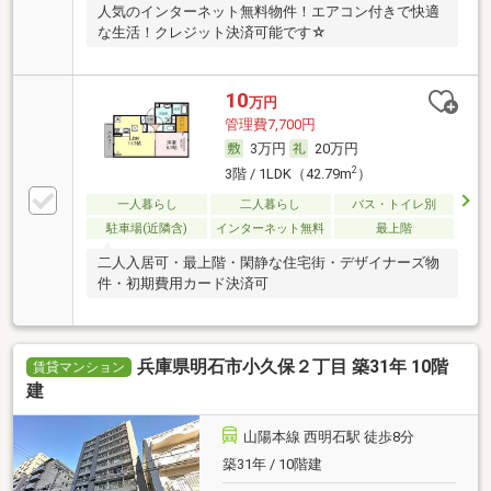
人気のインターネット無料物件！エアコン付きで快適
な生活！クレジット決済可能です☆
10
万円
管理費7,700円
3万円
20万円
2
3階 / 1LDK（42.79m
）
一人暮らし
二人暮らし
バス・トイレ別
駐車場(近隣含)
インターネット無料
最上階
二人入居可・最上階・閑静な住宅街・デザイナーズ物
件・初期費用カード決済可
兵庫県明石市小久保２丁目 築31年 10階
賃貸マンション
建
山陽本線 西明石駅 徒歩8分
築31年 / 10階建