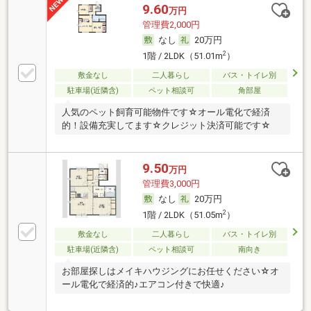
9.60
万円
管理費2,000円
なし
20万円
2
1階 / 2LDK（51.01m
）
敷金なし
二人暮らし
バス・トイレ別
駐車場(近隣含)
ペット相談可
角部屋
人気のペット飼育可能物件です☆オール電化で経済
的！設備充実してます☆クレジット決済可能です☆
9.50
万円
管理費3,000円
なし
20万円
2
1階 / 2LDK（51.05m
）
敷金なし
二人暮らし
バス・トイレ別
駐車場(近隣含)
ペット相談可
南向き
お部屋探しはメイキハウジングにお任せください☆オ
ール電化で経済的♪エアコン付きで快適♪