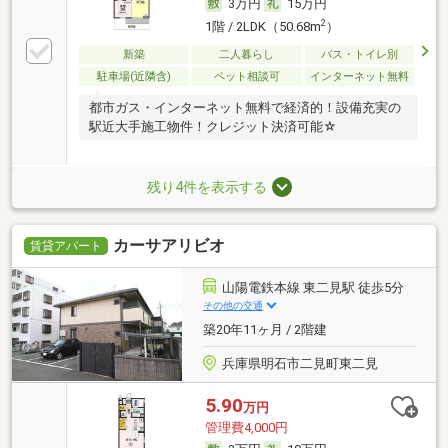
3万円
15万円
2
1階 / 2LDK（50.68m
）
新築
二人暮らし
バス・トイレ別
駐車場(近隣含)
ペット相談可
インターネット無料
都市ガス・インターネット無料で経済的！設備充実の
駅近大手施工物件！クレジット決済可能☆
残り4件を表示する
カーサアリビオ
賃貸アパート
山陽電鉄本線 東二見駅 徒歩5分
その他の交通
築20年11ヶ月 / 2階建
兵庫県明石市二見町東二見
5.90
万円
管理費4,000円