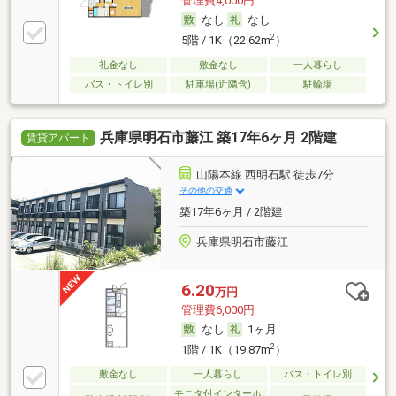
管理費4,000円
なし
なし
2
5階 / 1K（22.62m
）
礼金なし
敷金なし
一人暮らし
バス・トイレ別
駐車場(近隣含)
駐輪場
兵庫県明石市藤江 築17年6ヶ月 2階建
賃貸アパート
山陽本線 西明石駅 徒歩7分
その他の交通
築17年6ヶ月 / 2階建
兵庫県明石市藤江
6.20
万円
管理費6,000円
なし
1ヶ月
2
1階 / 1K（19.87m
）
敷金なし
一人暮らし
バス・トイレ別
モニタ付インターホ