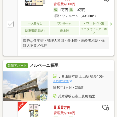
管理費4,000円
3万円
10万円
2
2階 / ワンルーム（30.08m
）
一人暮らし
ワンルーム
バス・トイレ別
モニタ付インターホ
駐車場(近隣含)
最上階
ン
閑静な住宅街・管理人巡回・最上階・高齢者相談・保
証人不要／代行
メルベーユ福里
賃貸アパート
ＪＲ山陽本線 土山駅 徒歩10分
その他の交通
築10年2ヶ月 / 2階建
兵庫県明石市二見町福里
8.80
万円
管理費5,500円