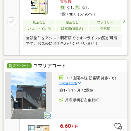
管理費-
なし
なし
2
1階 / 3DK（57.96m
）
礼金なし
敷金なし
ファミリー
バス・トイレ別
駐車場(近隣含)
角部屋
当該物件をアシスト明石店ではオンライン内覧が可能
です。お気軽にお問合わせくださいませ！！
ユマリアコート
賃貸アパート
ＪＲ山陽本線 朝霧駅 徒歩20分
その他の交通
築17年1ヶ月 / 2階建
兵庫県明石市東野町
6.60
万円