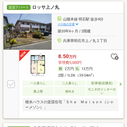
ロッサ上ノ丸
賃貸アパート
山陽本線 明石駅 徒歩9分
その他の交通
築20年6ヶ月 / 2階建
兵庫県明石市上ノ丸２丁目
8.50
万円
管理費5,000円
2万円
13万円
2
2階 / 1LDK（39.04m
）
一人暮らし
二人暮らし
駐車場(近隣含)
モニタ付インターホ
最上階
南向き
ン
積水ハウスの賃貸住宅「Ｓｈａ Ｍａｉｓｏｎ（シャ
ーメゾン）」