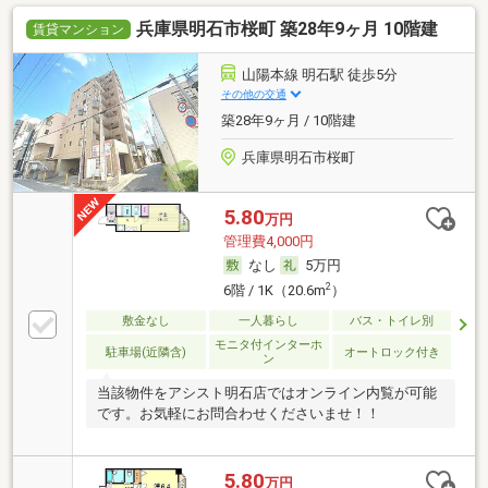
兵庫県明石市桜町 築28年9ヶ月 10階建
賃貸マンション
山陽本線 明石駅 徒歩5分
その他の交通
築28年9ヶ月 / 10階建
兵庫県明石市桜町
5.80
万円
管理費4,000円
なし
5万円
2
6階 / 1K（20.6m
）
敷金なし
一人暮らし
バス・トイレ別
モニタ付インターホ
駐車場(近隣含)
オートロック付き
ン
当該物件をアシスト明石店ではオンライン内覧が可能
です。お気軽にお問合わせくださいませ！！
5.80
万円