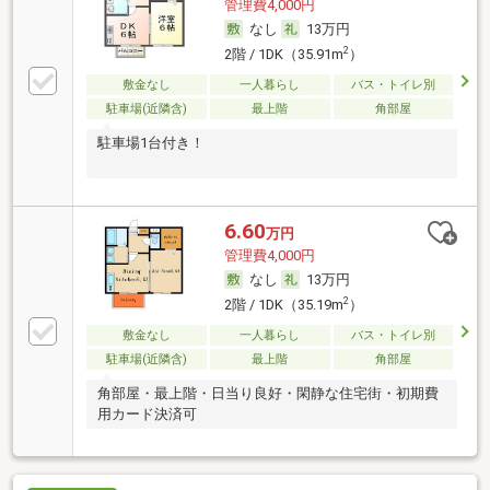
管理費4,000円
なし
13万円
2
2階 / 1DK（35.91m
）
敷金なし
一人暮らし
バス・トイレ別
駐車場(近隣含)
最上階
角部屋
駐車場1台付き！
6.60
万円
管理費4,000円
なし
13万円
2
2階 / 1DK（35.19m
）
敷金なし
一人暮らし
バス・トイレ別
駐車場(近隣含)
最上階
角部屋
角部屋・最上階・日当り良好・閑静な住宅街・初期費
用カード決済可