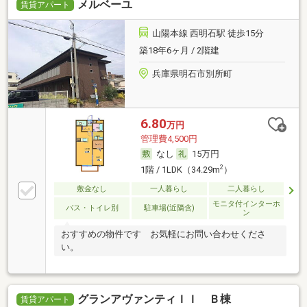
メルベーユ
賃貸アパート
山陽本線 西明石駅 徒歩15分
築18年6ヶ月 / 2階建
兵庫県明石市別所町
6.80
万円
管理費4,500円
なし
15万円
2
1階 / 1LDK（34.29m
）
敷金なし
一人暮らし
二人暮らし
モニタ付インターホ
バス・トイレ別
駐車場(近隣含)
ン
おすすめの物件です お気軽にお問い合わせくださ
い。
グランアヴァンティＩＩ Ｂ棟
賃貸アパート