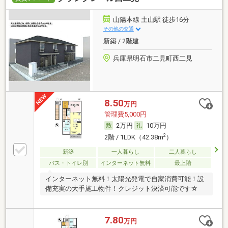
山陽本線 土山駅 徒歩16分
その他の交通
新築 / 2階建
兵庫県明石市二見町西二見
8.50
万円
管理費5,000円
2万円
10万円
2
2階 / 1LDK（42.38m
）
新築
一人暮らし
二人暮らし
バス・トイレ別
インターネット無料
最上階
インターネット無料！太陽光発電で自家消費可能！設
備充実の大手施工物件！クレジット決済可能です☆
7.80
万円