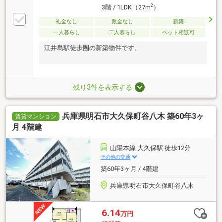
2
3階 / 1LDK（27m
）
礼金なし
敷金なし
新築
一人暮らし
二人暮らし
ペット相談可
江井島駅徒歩圏の新築物件です。
残り3件を表示する
兵庫県明石市大久保町谷八木 築60年3ヶ
賃貸マンション
月 4階建
山陽本線 大久保駅 徒歩12分
その他の交通
築60年3ヶ月 / 4階建
兵庫県明石市大久保町谷八木
6.14
万円