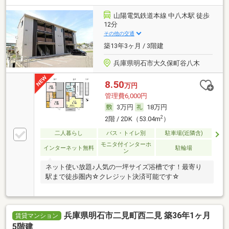
山陽電気鉄道本線 中八木駅 徒歩
12分
その他の交通
築13年3ヶ月 / 3階建
兵庫県明石市大久保町谷八木
8.50
万円
管理費6,000円
3万円
18万円
2
2階 / 2DK（53.04m
）
二人暮らし
バス・トイレ別
駐車場(近隣含)
モニタ付インターホ
インターネット無料
駐輪場
ン
ネット使い放題♪人気の一坪サイズ浴槽です！最寄り
駅まで徒歩圏内☆クレジット決済可能です☆
兵庫県明石市二見町西二見 築36年1ヶ月
賃貸マンション
5階建