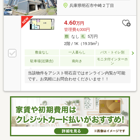
兵庫県明石市中崎２丁目
4.60
万円
管理費4,000円
なし
5万円
2
2階 / 1K（19.35m
）
敷金なし
一人暮らし
バス・トイレ別
モニタ付インターホ
駐車場(近隣含)
南向き
ン
当該物件をアシスト明石店ではオンライン内覧が可能
です。お気軽にお問合わせくださいませ！！