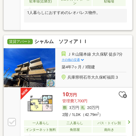
駐車場(近隣含)
駐輪場
ン
1人暮らしにおすすめのレオパレス物件。
シャルム ソフィアＩＩ
賃貸アパート
ＪＲ山陽本線 大久保駅 徒歩7分
その他の交通
築4年7ヶ月 / 3階建
兵庫県明石市大久保町福田３
10
万円
管理費7,700円
3万円
20万円
2
2階 / 1LDK（42.79m
）
一人暮らし
二人暮らし
バス・トイレ別
インターネット無料
角部屋
南向き