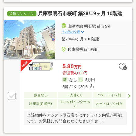
兵庫県明石市桜町 築28年9ヶ月 10階建
賃貸マンション
山陽本線 明石駅 徒歩5分
その他の交通
築28年9ヶ月 / 10階建
兵庫県明石市桜町
5.80
万円
管理費4,000円
なし
5万円
2
5階 / 1K（20.6m
）
敷金なし
一人暮らし
バス・トイレ別
モニタ付インターホ
駐車場(近隣含)
オートロック付き
ン
当該物件をアシスト明石店ではオンライン内覧が可能
です。お気軽にお問合わせくださいませ！！