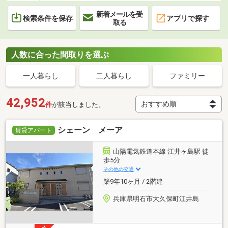
新着メールを受
検索条件を保存
アプリで探す
取る
人数に合った間取りを選ぶ
一人暮らし
二人暮らし
ファミリー
42,952
件
が該当しました。
シェーン メーア
賃貸アパート
山陽電気鉄道本線 江井ヶ島駅 徒
歩5分
その他の交通
築9年10ヶ月 / 2階建
兵庫県明石市大久保町江井島