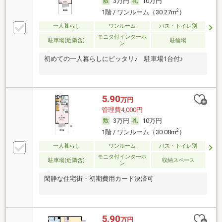
3万円
10万円
2
1階 / ワンルーム（30.27m
）
一人暮らし
ワンルーム
バス・トイレ別
モニタ付インターホ
駐車場(近隣含)
駐輪場
ン
初めての一人暮らしにピッタリ♪ 駐車場1台付♪
5.90
万円
管理費4,000円
3万円
10万円
2
1階 / ワンルーム（30.08m
）
一人暮らし
ワンルーム
バス・トイレ別
モニタ付インターホ
駐車場(近隣含)
収納スペース
ン
閑静な住宅街・初期費用カード決済可
5.90
万円