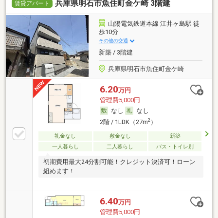
兵庫県明石市魚住町金ケ崎 3階建
賃貸アパート
山陽電気鉄道本線 江井ヶ島駅 徒
歩10分
その他の交通
新築 / 3階建
兵庫県明石市魚住町金ケ崎
6.20
万円
管理費5,000円
なし
なし
2
2階 / 1LDK（27m
）
礼金なし
敷金なし
新築
一人暮らし
二人暮らし
バス・トイレ別
初期費用最大24分割可能！クレジット決済可！ローン
組めます！
6.40
万円
管理費5,000円