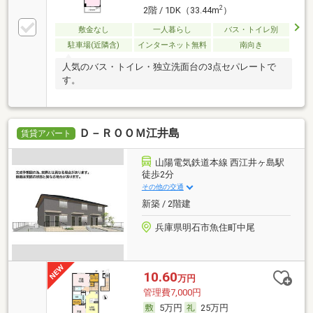
2
2階 / 1DK（33.44m
）
敷金なし
一人暮らし
バス・トイレ別
駐車場(近隣含)
インターネット無料
南向き
人気のバス・トイレ・独立洗面台の3点セパレートで
す。
Ｄ－ＲＯＯＭ江井島
賃貸アパート
山陽電気鉄道本線 西江井ヶ島駅
徒歩2分
その他の交通
新築 / 2階建
兵庫県明石市魚住町中尾
10.60
万円
管理費7,000円
5万円
25万円