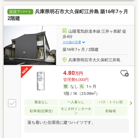
兵庫県明石市大久保町江井島 築16年7ヶ月
賃貸アパート
2階建
山陽電気鉄道本線 江井ヶ島駅 徒
歩4分
その他の交通
築16年7ヶ月 / 2階建
兵庫県明石市大久保町江井島
4.80
万円
管理費6,000円
なし
1ヶ月
2
1階 / 1K（25.09m
）
敷金なし
一人暮らし
バス・トイレ別
モニタ付インターホ
駐車場(近隣含)
駐輪場
ン
落ち着いた住環境に建つハイツです。