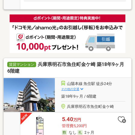
兵庫県明石市魚住町金ケ崎 築18年9ヶ月
賃貸マンション
6階建
山陽本線 魚住駅 徒歩24分
その他の交通
築18年9ヶ月 / 6階建
兵庫県明石市魚住町金ケ崎
5.40
万円
管理費5,200円
なし
2ヶ月