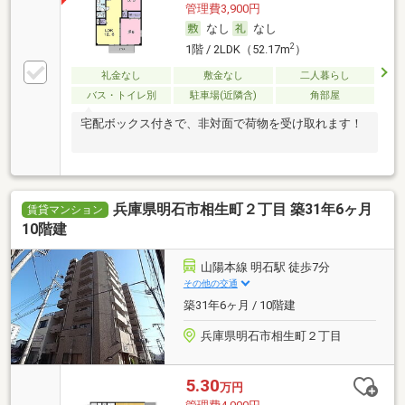
管理費3,900円
なし
なし
2
1階 / 2LDK（52.17m
）
礼金なし
敷金なし
二人暮らし
バス・トイレ別
駐車場(近隣含)
角部屋
宅配ボックス付きで、非対面で荷物を受け取れます！
兵庫県明石市相生町２丁目 築31年6ヶ月
賃貸マンション
10階建
山陽本線 明石駅 徒歩7分
その他の交通
築31年6ヶ月 / 10階建
兵庫県明石市相生町２丁目
5.30
万円