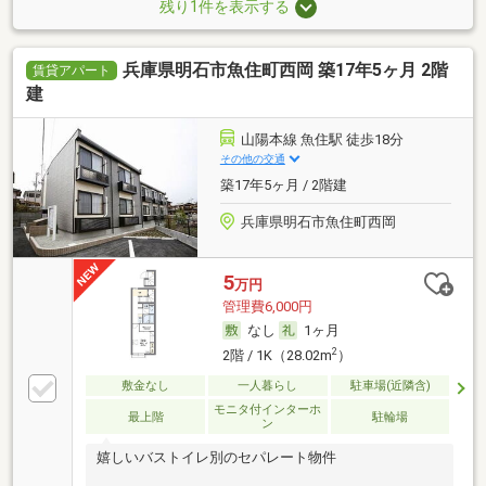
残り1件を表示する
兵庫県明石市魚住町西岡 築17年5ヶ月 2階
賃貸アパート
建
山陽本線 魚住駅 徒歩18分
その他の交通
築17年5ヶ月 / 2階建
兵庫県明石市魚住町西岡
5
万円
管理費6,000円
なし
1ヶ月
2
2階 / 1K（28.02m
）
敷金なし
一人暮らし
駐車場(近隣含)
モニタ付インターホ
最上階
駐輪場
ン
嬉しいバストイレ別のセパレート物件