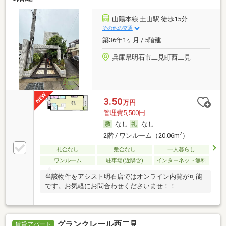
山陽本線 土山駅 徒歩15分
その他の交通
築36年1ヶ月 / 5階建
兵庫県明石市二見町西二見
3.50
万円
管理費5,500円
なし
なし
2
2階 / ワンルーム（20.06m
）
礼金なし
敷金なし
一人暮らし
ワンルーム
駐車場(近隣含)
インターネット無料
当該物件をアシスト明石店ではオンライン内覧が可能
です。お気軽にお問合わせくださいませ！！
グランクレール西二見
賃貸アパート