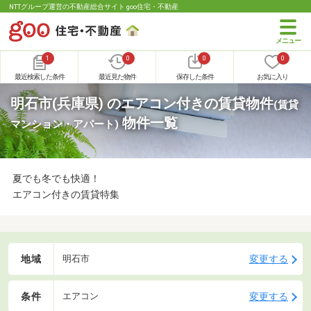
NTTグループ運営の不動産総合サイト goo住宅・不動産
1
0
0
0
最近検索した条件
最近見た物件
保存した条件
お気に入り
明石市(兵庫県) のエアコン付きの賃貸物件
(賃貸
物件一覧
マンション・アパート)
夏でも冬でも快適！
エアコン付きの賃貸特集
地域
変更する
明石市
条件
変更する
エアコン