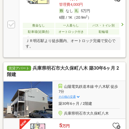
管理費4,000円
なし
5万円
2
6階 / 1K（20.9m
）
敷金なし
一人暮らし
バス・トイレ別
駐車場(近隣含)
オートロック付き
駐輪場
ＪＲ明石駅より徒歩圏内、オートロック完備で安心で
す。
兵庫県明石市大久保町八木 築30年6ヶ月 2
賃貸アパート
階建
山陽電気鉄道本線 中八木駅 徒歩
7分
その他の交通
築30年6ヶ月 / 2階建
兵庫県明石市大久保町八木
5
万円