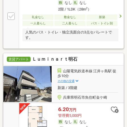
なし
なし
2
2階 / 1LDK（28m
）
礼金なし
敷金なし
新築
一人暮らし
二人暮らし
バス・トイレ別
人気のバス・トイレ・独立洗面台の3点セパレートで
す。
Ｌｕｍｉｎａｒｔ明石
賃貸アパート
山陽電気鉄道本線 江井ヶ島駅 徒
歩10分
その他の交通
新築 / 3階建
兵庫県明石市魚住町金ケ崎
6.20
万円
管理費5,000円
なし
なし