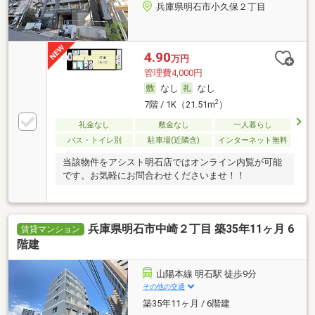
兵庫県明石市小久保２丁目
4.90
万円
管理費4,000円
なし
なし
2
7階 / 1K（21.51m
）
礼金なし
敷金なし
一人暮らし
バス・トイレ別
駐車場(近隣含)
インターネット無料
当該物件をアシスト明石店ではオンライン内覧が可能
です。お気軽にお問合わせくださいませ！！
兵庫県明石市中崎２丁目 築35年11ヶ月 6
賃貸マンション
階建
山陽本線 明石駅 徒歩9分
その他の交通
築35年11ヶ月 / 6階建