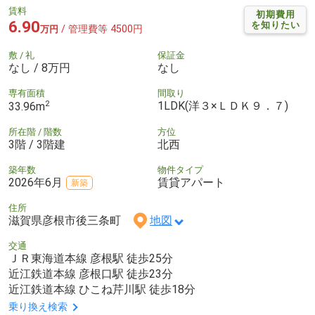
賃料
初期費用
6.90
を知りたい
/ 管理費等 4500円
万円
敷 / 礼
保証金
なし / 8万円
なし
専有面積
間取り
2
1LDK(洋３×ＬＤＫ９．７)
33.96m
所在階 / 階数
方位
3階 / 3階建
北西
築年数
物件タイプ
2026年6月
賃貸アパート
新築
住所
滋賀県彦根市後三条町
地図
交通
ＪＲ東海道本線 彦根駅 徒歩25分
近江鉄道本線 彦根口駅 徒歩23分
近江鉄道本線 ひこね芹川駅 徒歩18分
乗り換え検索