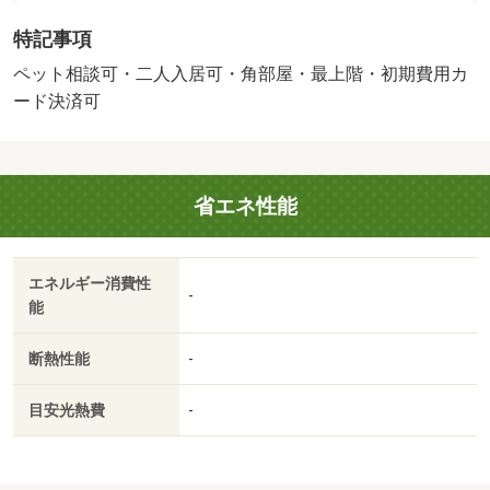
ついても相談あできる物件になります。インターネット無
特記事項
料や宅配ボックス等設備も豊富です。ＴＶモニターホンも
ございません。・バイク置場：なし・駐輪場：有/鍵交換費
ペット相談可・二人入居可・角部屋・最上階・初期費用カ
用 16500円/ﾊｳｽｸﾘｰﾆﾝｸﾞ 49500円/その他 2750円
ード決済可
省エネ性能
エネルギー消費性
-
能
断熱性能
-
目安光熱費
-