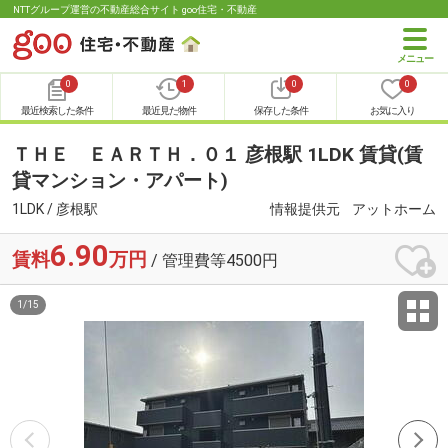
NTTグループ運営の不動産総合サイト goo住宅・不動産
0
1
0
0
最近検索した条件
最近見た物件
保存した条件
お気に入り
ＴＨＥ ＥＡＲＴＨ．０１ 彦根駅 1LDK 賃貸(賃
貸マンション・アパート)
1LDK / 彦根駅
情報提供元
アットホーム
6.90
賃料
万円
/ 管理費等4500円
1
/
15