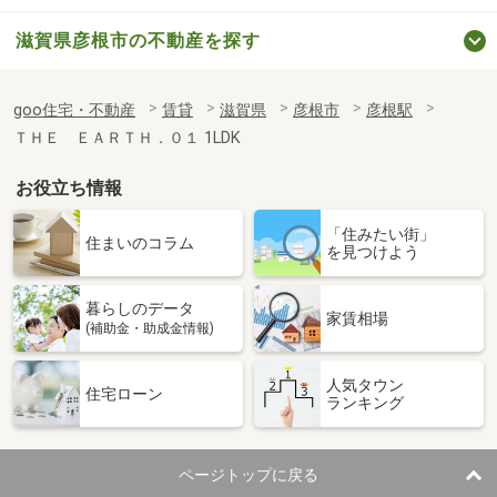
滋賀県彦根市の不動産を探す
goo住宅・不動産
賃貸
滋賀県
彦根市
彦根駅
ＴＨＥ ＥＡＲＴＨ．０１ 1LDK
お役立ち情報
「住みたい街」
住まいのコラム
を見つけよう
暮らしのデータ
家賃相場
(補助金・助成金情報)
人気タウン
住宅ローン
ランキング
ページトップに戻る