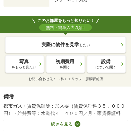
ンターネット対応
このお部屋をもっと知りたい！
無料・簡単入力2項目
実際に物件を見学
したい
写真
初期費用
設備
をもっと見たい
を聞く
について聞く
お問い合わせ先
（株）エリッツ 彦根駅前店
備考
都市ガス・賃貸保証等：加入要（賃貸保証料３５，０００
円）・維持費等：水道代４，４００円／月・家賃保証料
１，６２３円／月・ペット条件：小型犬可／猫可・ＪＲ琵
続きを見る
琶湖彦根駅前で徒歩２５分の都市ガス物件です。ペットに