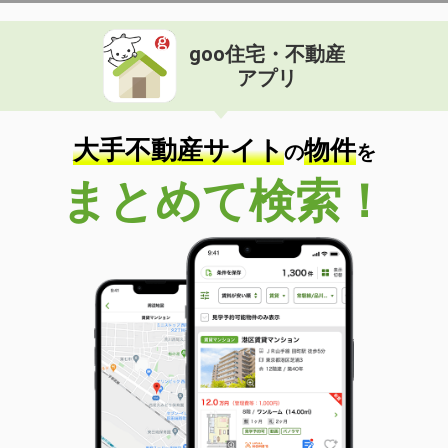
goo住宅・不動産
アプリ
大手不動産サイト
物件
の
を
まとめて検索！