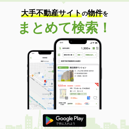
大手不動産サイト
物件
の
を
まとめて検索！