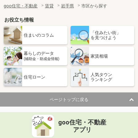
goo住宅・不動産
賃貸
岩手県
市区から探す
お役立ち情報
「住みたい街」
住まいのコラム
を見つけよう
暮らしのデータ
家賃相場
(補助金・助成金情報)
人気タウン
住宅ローン
ランキング
ページトップに戻る
goo住宅・不動産
アプリ