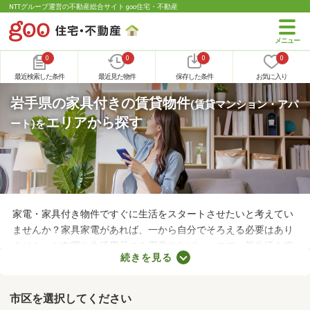
NTTグループ運営の不動産総合サイト goo住宅・不動産
0
0
0
0
最近検索した条件
最近見た物件
保存した条件
お気に入り
岩手県の家具付きの賃貸物件
(賃貸マンション・アパ
エリアから探す
ート)
を
家電・家具付き物件ですぐに生活をスタートさせたいと考えてい
ませんか？家具家電があれば、一から自分でそろえる必要はあり
ません。お布団や生活用品のみ用意すればいいので、新生活を楽
続きを見る
に始められます。ここでは、家電・家具付きの物件を紹介しま
す。物件別に家賃や間取り、設備が異なるので、気になる物件を
見つけたら内見予約をしてみましょう。
市区を選択してください