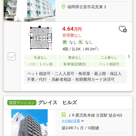
福岡県古賀市花見東３
4.64
万円
管理費なし
なし
なし
2
4階 / 2LDK（49.2m
）
礼金なし
敷金なし
二人暮らし
バス・トイレ別
駐車場(近隣含)
ペット相談可
ペット相談可・二人入居可・角部屋・最上階・保証人
不要／代行 ・高齢者相談・初期費用カード決済可
グレイス ヒルズ
賃貸マンション
ＪＲ鹿児島本線 古賀駅 徒歩4分
その他の交通
築24年7ヶ月 / 10階建