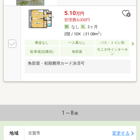
5.10
万円
管理費4,000円
なし
2ヶ月
2
2階 / 1DK（31.08m
）
敷金なし
一人暮らし
バス・トイレ別
モニタ付インターホ
駐車場(近隣含)
角部屋
ン
角部屋・初期費用カード決済可
1～8
棟
地域
変更する
古賀市