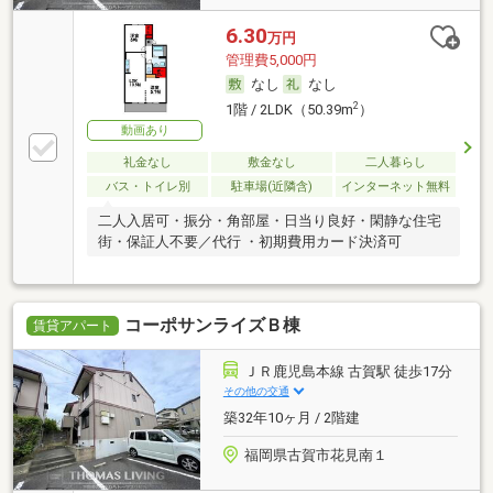
6.30
万円
管理費5,000円
なし
なし
2
1階 / 2LDK（50.39m
）
動画あり
礼金なし
敷金なし
二人暮らし
バス・トイレ別
駐車場(近隣含)
インターネット無料
二人入居可・振分・角部屋・日当り良好・閑静な住宅
街・保証人不要／代行 ・初期費用カード決済可
コーポサンライズＢ棟
賃貸アパート
ＪＲ鹿児島本線 古賀駅 徒歩17分
その他の交通
築32年10ヶ月 / 2階建
福岡県古賀市花見南１