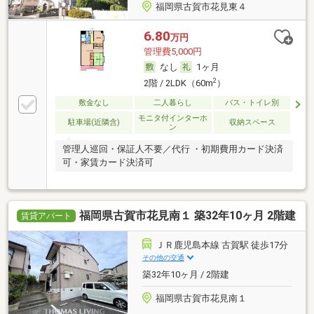
福岡県古賀市花見東４
6.80
万円
管理費5,000円
なし
1ヶ月
2
2階 / 2LDK（60m
）
敷金なし
二人暮らし
バス・トイレ別
モニタ付インターホ
駐車場(近隣含)
収納スペース
ン
管理人巡回・保証人不要／代行 ・初期費用カード決済
可・家賃カード決済可
福岡県古賀市花見南１ 築32年10ヶ月 2階建
賃貸アパート
ＪＲ鹿児島本線 古賀駅 徒歩17分
その他の交通
築32年10ヶ月 / 2階建
福岡県古賀市花見南１