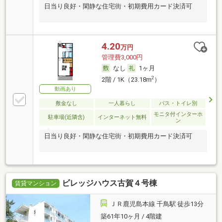
日当り良好・閑静な住宅街・初期費用カード決済可
4.20
万円
管理費3,000円
なし
1ヶ月
2
2階 / 1K（23.18m
）
動画あり
敷金なし
一人暮らし
バス・トイレ別
モニタ付インターホ
駐車場(近隣含)
インターネット無料
ン
日当り良好・閑静な住宅街・初期費用カード決済可
ビレッジハウス古賀４号棟
賃貸マンション
ＪＲ鹿児島本線 千鳥駅 徒歩13分
築61年10ヶ月 / 4階建