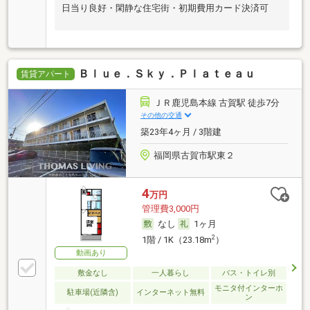
日当り良好・閑静な住宅街・初期費用カード決済可
Ｂｌｕｅ．Ｓｋｙ．Ｐｌａｔｅａｕ
賃貸アパート
ＪＲ鹿児島本線 古賀駅 徒歩7分
その他の交通
築23年4ヶ月 / 3階建
福岡県古賀市駅東２
4
万円
管理費3,000円
なし
1ヶ月
2
1階 / 1K（23.18m
）
動画あり
敷金なし
一人暮らし
バス・トイレ別
モニタ付インターホ
駐車場(近隣含)
インターネット無料
ン