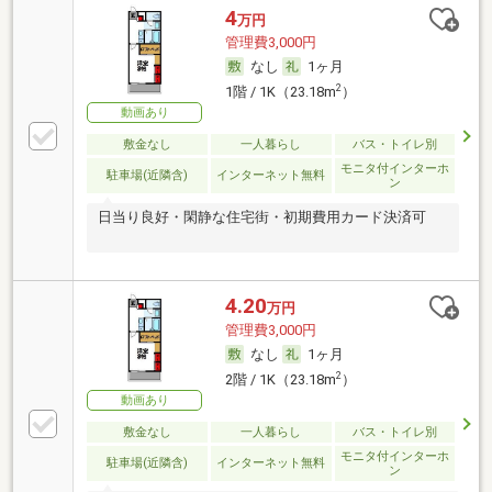
4
万円
管理費3,000円
なし
1ヶ月
2
1階 / 1K（23.18m
）
動画あり
敷金なし
一人暮らし
バス・トイレ別
モニタ付インターホ
駐車場(近隣含)
インターネット無料
ン
日当り良好・閑静な住宅街・初期費用カード決済可
4.20
万円
管理費3,000円
なし
1ヶ月
2
2階 / 1K（23.18m
）
動画あり
敷金なし
一人暮らし
バス・トイレ別
モニタ付インターホ
駐車場(近隣含)
インターネット無料
ン