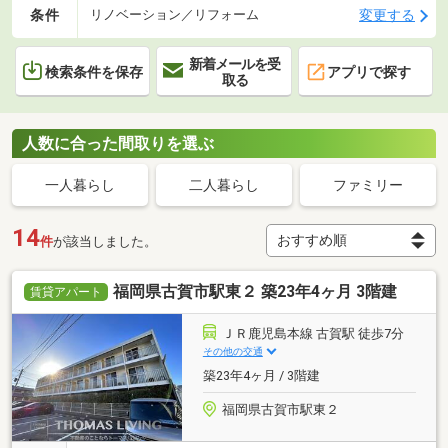
条件
変更する
リノベーション／リフォーム
新着メールを受
検索条件を保存
アプリで探す
取る
人数に合った間取りを選ぶ
一人暮らし
二人暮らし
ファミリー
14
件
が該当しました。
福岡県古賀市駅東２ 築23年4ヶ月 3階建
賃貸アパート
ＪＲ鹿児島本線 古賀駅 徒歩7分
その他の交通
築23年4ヶ月 / 3階建
福岡県古賀市駅東２