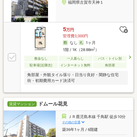
福岡県古賀市天神１
5
万円
管理費3,000円
なし
1ヶ月
2
1階 / 1K（28.88m
）
敷金なし
一人暮らし
バス・トイレ別
駐車場(近隣含)
インターネット無料
角部屋
角部屋・外観タイル張り・日当り良好・閑静な住宅
街・初期費用カード決済可
ドムール花見
賃貸マンション
ＪＲ鹿児島本線 千鳥駅 徒歩10分
その他の交通
築36年1ヶ月 / 6階建