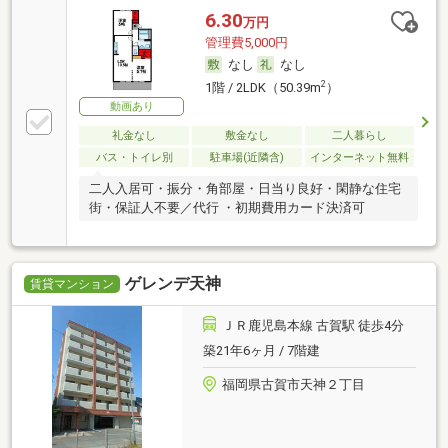
6.30
万円
管理費5,000円
なし
なし
2
1階 / 2LDK（50.39m
）
動画あり
礼金なし
敷金なし
二人暮らし
バス・トイレ別
駐車場(近隣含)
インターネット無料
二人入居可・振分・角部屋・日当り良好・閑静な住宅
街・保証人不要／代行 ・初期費用カード決済可
ゲレンデ天神
賃貸マンション
ＪＲ鹿児島本線 古賀駅 徒歩4分
築21年6ヶ月 / 7階建
福岡県古賀市天神２丁目