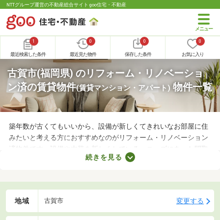
NTTグループ運営の不動産総合サイト goo住宅・不動産
1
0
0
0
最近検索した条件
最近見た物件
保存した条件
お気に入り
古賀市(福岡県) のリフォーム・リノベーショ
ン済の賃貸物件
物件一覧
(賃貸マンション・アパート)
築年数が古くてもいいから、設備が新しくてきれいなお部屋に住
みたいと考える方におすすめなのがリフォーム・リノベーション
済物件です。設備や内装を新しくしている・ニーズにあった間取
続きを見る
りに変えているなど、住みやすさが格段にアップしていることが
魅力。ここで紹介するリフォーム・リノベーション済物件を見比
べて、気になるお部屋を見つけましょう。
地域
変更する
古賀市