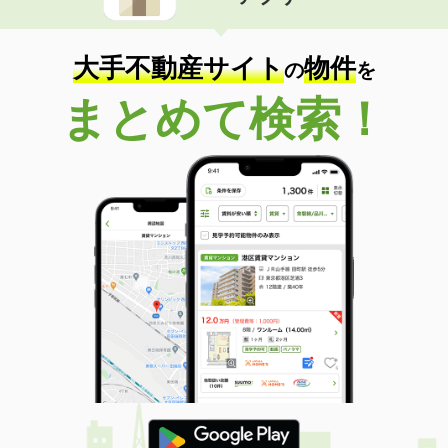
住 所
大分県中津市大字相原
専有面積
60.42m²
間取り
3DK
大手不動産サイト
物件
の
を
大分県大分市大字旦野原
まとめて検索！
価 格
3.40万円
住 所
大分県大分市大字旦野原
専有面積
22.35m²
間取り
1K
大分県大分市大字志村
価 格
5.05万円
住 所
大分県大分市大字志村
専有面積
58.86m²
間取り
2LDK
大分県大分市千代町１丁目
価 格
6.80万円