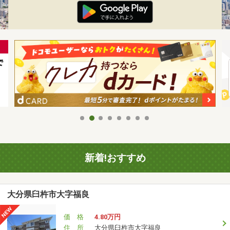
新着!おすすめ
大分県臼杵市大字福良
価 格
4.80万円
住 所
大分県臼杵市大字福良