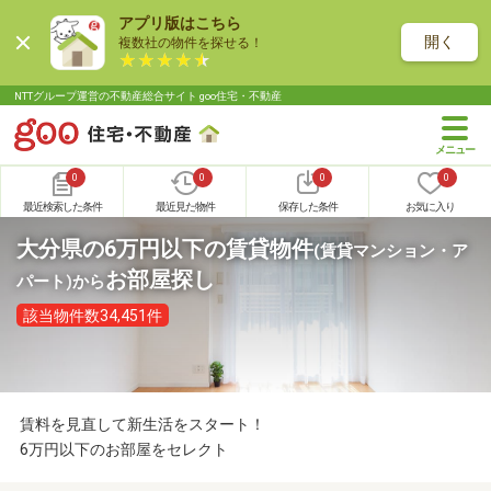
アプリ版はこちら
開く
複数社の物件を探せる！
NTTグループ運営の不動産総合サイト goo住宅・不動産
0
0
0
0
最近検索した条件
最近見た物件
保存した条件
お気に入り
大分県の6万円以下の賃貸物件
(賃貸マンション・ア
お部屋探し
パート)
から
該当物件数34,451件
賃料を見直して新生活をスタート！
6万円以下のお部屋をセレクト