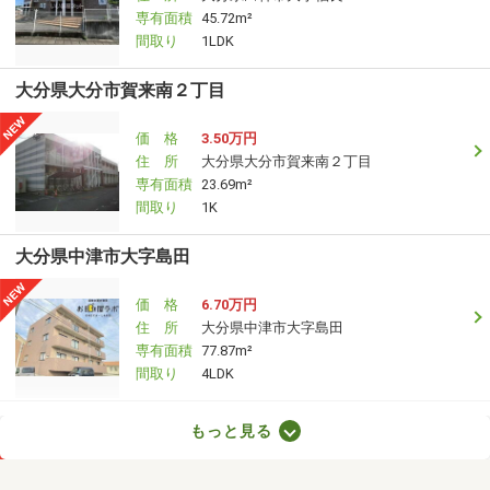
専有面積
45.72m²
間取り
1LDK
大分県大分市賀来南２丁目
価 格
3.50万円
住 所
大分県大分市賀来南２丁目
専有面積
23.69m²
間取り
1K
大分県中津市大字島田
価 格
6.70万円
住 所
大分県中津市大字島田
専有面積
77.87m²
間取り
4LDK
大分県大分市高松東３丁目
もっと見る
価 格
8.10万円