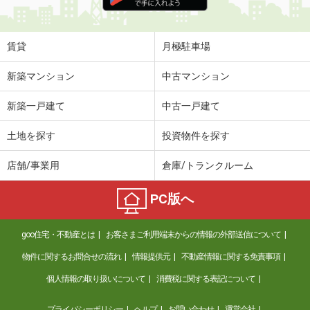
住 所
大分県大分市千代町１丁目
専有面積
42.48m²
間取り
1LDK
賃貸
月極駐車場
大分県大分市明磧町２
新築マンション
中古マンション
価 格
5.70万円
新築一戸建て
中古一戸建て
住 所
大分県大分市明磧町２
専有面積
58.53m²
土地を探す
投資物件を探す
間取り
2LDK
店舗/事業用
倉庫/トランクルーム
大分県大分市久原北
PC版へ
価 格
4.70万円
住 所
大分県大分市久原北
goo住宅・不動産とは
お客さまご利用端末からの情報の外部送信について
専有面積
58m²
間取り
3DK
物件に関するお問合せの流れ
情報提供元
不動産情報に関する免責事項
個人情報の取り扱いについて
消費税に関する表記について
大分県大分市大字城原
プライバシーポリシー
ヘルプ
お問い合わせ
運営会社