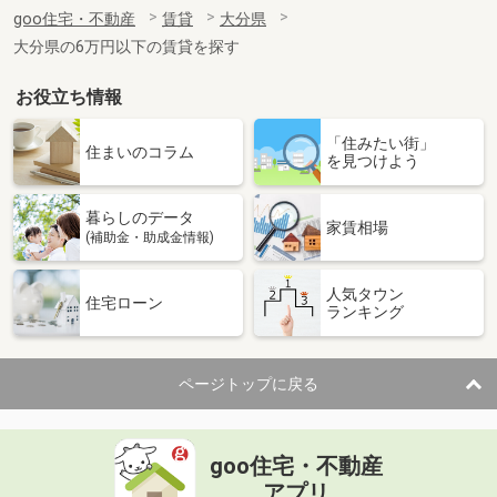
住 所
大分県大分市高松東３丁目
goo住宅・不動産
賃貸
大分県
専有面積
59.55m²
大分県の6万円以下の賃貸を探す
間取り
2LDK
お役立ち情報
大分県別府市北中
「住みたい街」
価 格
4.80万円
住まいのコラム
を見つけよう
住 所
大分県別府市北中
専有面積
30.69m²
暮らしのデータ
間取り
1DK
家賃相場
(補助金・助成金情報)
大分県大分市明磧町２
人気タウン
住宅ローン
ランキング
価 格
5.70万円
住 所
大分県大分市明磧町２
専有面積
58.53m²
ページトップに戻る
間取り
2LDK
大分県中津市大字相原
goo住宅・不動産
価 格
4.80万円
アプリ