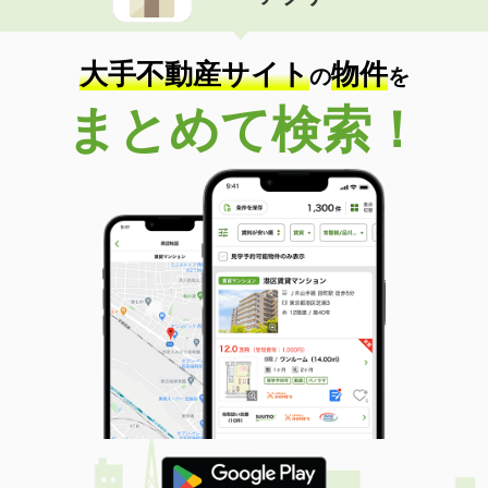
住 所
青森県八戸市下長３
専有面積
58.34m²
間取り
2LDK
大手不動産サイト
物件
の
を
青森県八戸市大字糠塚字五郎兵衛前
まとめて検索！
価 格
6.75万円
住 所
青森県八戸市大字糠塚字五郎兵衛前
専有面積
50.87m²
間取り
1LDK
青森県八戸市大字長苗代字上碇田
価 格
7.20万円
住 所
青森県八戸市大字長苗代字上碇田
専有面積
74.32m²
間取り
3LDK
青森県八戸市大字新井田字後庵
価 格
5.40万円