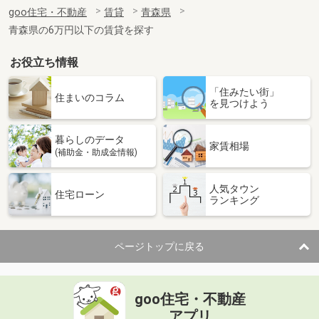
住 所
青森県八戸市小中野３丁目
goo住宅・不動産
賃貸
青森県
専有面積
60.19m²
青森県の6万円以下の賃貸を探す
間取り
2LDK
お役立ち情報
青森県青森市西大野１丁目
「住みたい街」
価 格
7万円
住まいのコラム
を見つけよう
住 所
青森県青森市西大野１丁目
専有面積
43.12m²
暮らしのデータ
間取り
1LDK
家賃相場
(補助金・助成金情報)
青森県八戸市南白山台１
人気タウン
住宅ローン
ランキング
価 格
5.40万円
住 所
青森県八戸市南白山台１
専有面積
65.07m²
ページトップに戻る
間取り
3DK
青森県八戸市下長３
goo住宅・不動産
価 格
4.80万円
アプリ