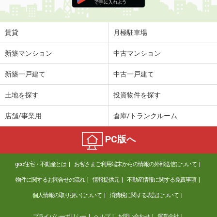
住 所
青森県八戸市大字新井田字後庵
専有面積
48.38m²
間取り
1LDK
賃貸
月極駐車場
青森県八戸市沼館１
新築マンション
中古マンション
価 格
5万円
新築一戸建て
中古一戸建て
住 所
青森県八戸市沼館１
専有面積
35.1m²
土地を探す
投資物件を探す
間取り
1LDK
店舗/事業用
倉庫/トランクルーム
青森県八戸市根城１
PC版へ
価 格
4.60万円
住 所
青森県八戸市根城１
goo住宅・不動産とは
お客さまご利用端末からの情報の外部送信について
専有面積
26.08m²
間取り
1K
物件に関するお問合せの流れ
情報提供元
不動産情報に関する免責事項
個人情報の取り扱いについて
消費税に関する表記について
青森県八戸市大字湊町字下条
プライバシーポリシー
ヘルプ
お問い合わせ
運営会社