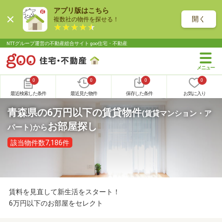
アプリ版はこちら
開く
複数社の物件を探せる！
NTTグループ運営の不動産総合サイト goo住宅・不動産
0
0
0
0
最近検索した条件
最近見た物件
保存した条件
お気に入り
青森県の6万円以下の賃貸物件
(賃貸マンション・ア
お部屋探し
パート)
から
該当物件数7,186件
賃料を見直して新生活をスタート！
6万円以下のお部屋をセレクト