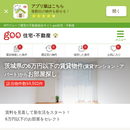
アプリ版はこちら
開く
複数社の物件を探せる！
NTTグループ運営の不動産総合サイト goo住宅・不動産
0
0
0
0
最近検索した条件
最近見た物件
保存した条件
お気に入り
茨城県の6万円以下の賃貸物件
(賃貸マンション・ア
お部屋探し
パート)
から
該当物件数69,502件
賃料を見直して新生活をスタート！
6万円以下のお部屋をセレクト