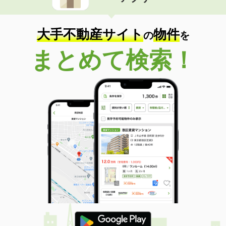
住 所
茨城県土浦市永国
専有面積
28.02m²
間取り
1K
大手不動産サイト
物件
の
を
茨城県北茨城市中郷町下桜井
まとめて検索！
価 格
5.30万円
住 所
茨城県北茨城市中郷町下桜井
専有面積
45.77m²
間取り
1LDK
茨城県鹿嶋市大字宮中
価 格
4.80万円
住 所
茨城県鹿嶋市大字宮中
専有面積
28.02m²
間取り
1K
茨城県つくばみらい市紫峰ヶ丘１丁目
価 格
7万円