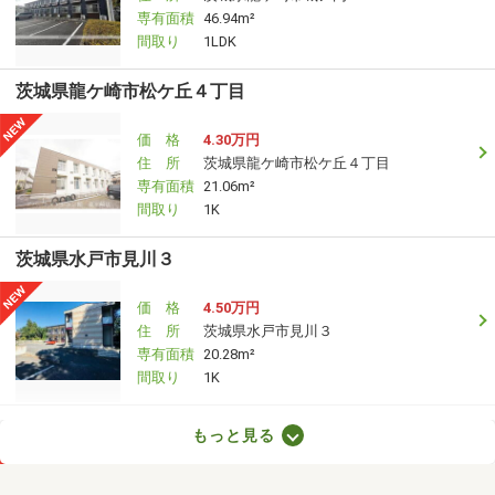
専有面積
46.94m²
間取り
1LDK
茨城県龍ケ崎市松ケ丘４丁目
価 格
4.30万円
住 所
茨城県龍ケ崎市松ケ丘４丁目
専有面積
21.06m²
間取り
1K
茨城県水戸市見川３
価 格
4.50万円
住 所
茨城県水戸市見川３
専有面積
20.28m²
間取り
1K
茨城県笠間市下郷
もっと見る
価 格
4.50万円