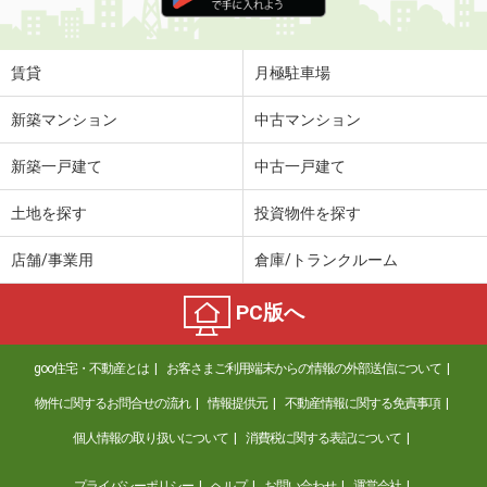
住 所
茨城県つくばみらい市紫峰ヶ丘１丁目
専有面積
49.5m²
間取り
1LDK
賃貸
月極駐車場
茨城県水戸市酒門町
新築マンション
中古マンション
価 格
6.10万円
新築一戸建て
中古一戸建て
住 所
茨城県水戸市酒門町
専有面積
44.18m²
土地を探す
投資物件を探す
間取り
1LDK
店舗/事業用
倉庫/トランクルーム
茨城県水戸市城東３
PC版へ
価 格
7.80万円
住 所
茨城県水戸市城東３
goo住宅・不動産とは
お客さまご利用端末からの情報の外部送信について
専有面積
50.14m²
間取り
1LDK
物件に関するお問合せの流れ
情報提供元
不動産情報に関する免責事項
個人情報の取り扱いについて
消費税に関する表記について
茨城県常総市水海道天満町
プライバシーポリシー
ヘルプ
お問い合わせ
運営会社