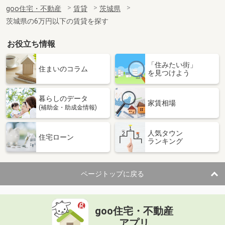
住 所
茨城県笠間市下郷
goo住宅・不動産
賃貸
茨城県
専有面積
26.49m²
茨城県の6万円以下の賃貸を探す
間取り
1K
お役立ち情報
茨城県東茨城郡茨城町大字長岡
「住みたい街」
価 格
6.10万円
住まいのコラム
を見つけよう
住 所
茨城県東茨城郡茨城町大字長岡
専有面積
57.63m²
暮らしのデータ
間取り
2LDK
家賃相場
(補助金・助成金情報)
茨城県神栖市知手中央１丁目
人気タウン
住宅ローン
ランキング
価 格
4.90万円
住 所
茨城県神栖市知手中央１丁目
専有面積
23.61m²
ページトップに戻る
間取り
1K
茨城県土浦市永国
goo住宅・不動産
価 格
5.10万円
アプリ