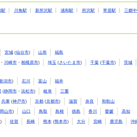
和駅
川角駅
新所沢駅
浦和駅
所沢駅
寄居駅
三郷
宮城
(
仙台市
)
山形
福島
・
川崎市
・
相模原市
)
埼玉
(
さいたま市
)
千葉
(
千葉市
)
茨城
新潟市
)
石川
富山
福井
岡
(
静岡市
・
浜松市
)
岐阜
三重
兵庫
(
神戸市
)
京都
(
京都市
)
滋賀
奈良
和歌山
岡山市
)
山口
鳥取
島根
徳島
香川
愛媛
高知
市
)
佐賀
長崎
熊本
(
熊本市
)
大分
宮崎
鹿児島
沖