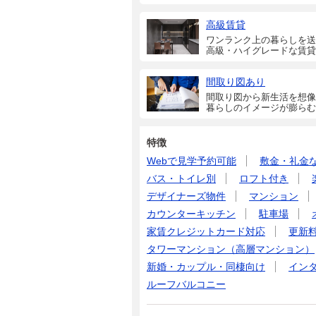
高級賃貸
ワンランク上の暮らしを送
高級・ハイグレードな賃貸
間取り図あり
間取り図から新生活を想像
暮らしのイメージが膨らむ
特徴
Webで見学予約可能
敷金・礼金
バス・トイレ別
ロフト付き
デザイナーズ物件
マンション
カウンターキッチン
駐車場
家賃クレジットカード対応
更新
タワーマンション（高層マンション）
新婚・カップル・同棲向け
イン
ルーフバルコニー