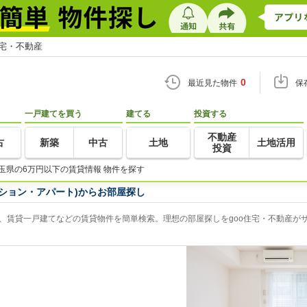
住宅・不動産
0
最近見た物件
保
一戸建てを買う
建てる
投資する
不動産
古
新築
中古
土地
土地活用
投資
玉県の6万円以下の賃貸情報 物件を探す
ション・アパート)からお部屋探し
、賃貸一戸建てなどの賃貸物件を簡単検索。理想の部屋探しをgoo住宅・不動産が