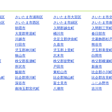
槻区
さいたま市浦和区
さいたま市大宮区
さいたま市
央区
さいたま市西区
さいたま市緑区
さいたま市
朝霞市
入間郡越生町
入間郡三芳
大里郡寄居町
桶川市
春日部市
川越市
北足立郡伊奈町
北葛飾郡杉
行田市
久喜市
熊谷市
児玉郡神川町
児玉郡上里町
児玉郡美里
狭山市
志木市
白岡市
町
秩父郡長瀞町
秩父郡皆野町
秩父郡横瀬
所沢市
戸田市
新座市
飯能市
東松山市
比企郡小川
わ町
比企郡滑川町
比企郡鳩山町
比企郡吉見
深谷市
富士見市
ふじみ野市
南埼玉郡宮代町
八潮市
吉川市