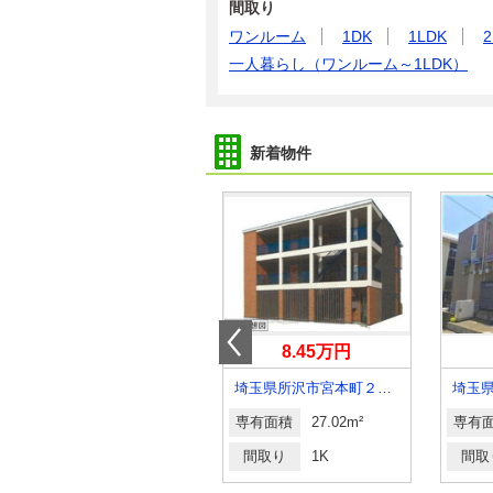
間取り
ワンルーム
1DK
1LDK
2
一人暮らし（ワンルーム～1LDK）
新着物件
16.50万円
8.45万円
埼玉県川口市幸町１丁目
埼玉県所沢市宮本町２丁目
埼玉
専有面積
42.06m²
専有面積
27.02m²
専有
間取り
1LDK
間取り
1K
間取