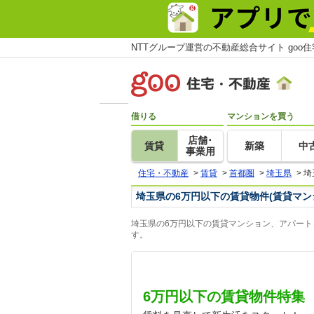
NTTグループ運営の不動産総合サイト goo
借りる
マンションを買う
店舗･
賃貸
新築
中
事業用
住宅・不動産
>
賃貸
>
首都圏
>
埼玉県
>
埼
埼玉県の6万円以下の賃貸物件(賃貸マン
埼玉県の6万円以下の賃貸マンション、アパート
す。
6万円以下の賃貸物件特集