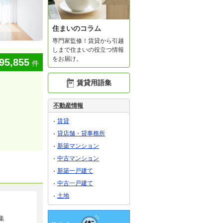
住まいのコラム
専門家監修！賃貸から引越
しまで住まいの役立つ情報
をお届け。
95,855
件
賃貸用語集
不動産情報
賃貸
貸店舗・貸事務所
新築マンション
中古マンション
新築一戸建て
中古一戸建て
土地
集