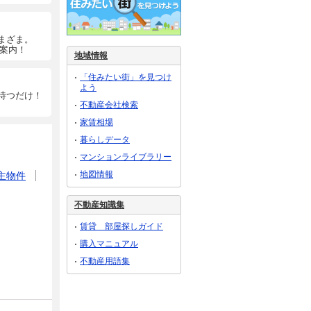
まざま。
ご案内！
地域情報
「住みたい街」を見つけ
よう
待つだけ！
不動産会社検索
家賃相場
暮らしデータ
マンションライブラリー
地図情報
主物件
不動産知識集
賃貸 部屋探しガイド
購入マニュアル
不動産用語集