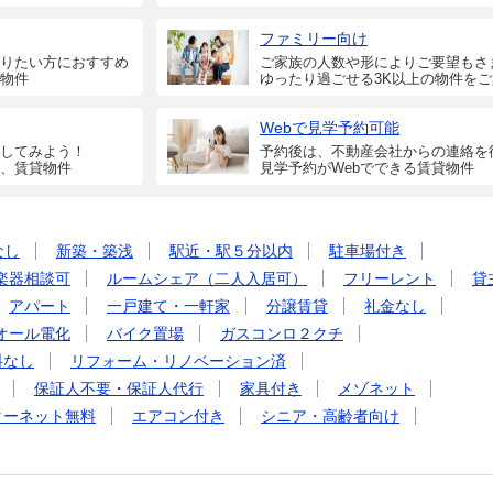
ファミリー向け
りたい方におすすめ
ご家族の人数や形によりご要望もさ
物件
ゆったり過ごせる3K以上の物件を
Webで見学予約可能
してみよう！
予約後は、不動産会社からの連絡を
、賃貸物件
見学予約がWebでできる賃貸物件
なし
新築・築浅
駅近・駅５分以内
駐車場付き
楽器相談可
ルームシェア（二人入居可）
フリーレント
貸
アパート
一戸建て・一軒家
分譲賃貸
礼金なし
オール電化
バイク置場
ガスコンロ２クチ
料なし
リフォーム・リノベーション済
保証人不要・保証人代行
家具付き
メゾネット
ターネット無料
エアコン付き
シニア・高齢者向け