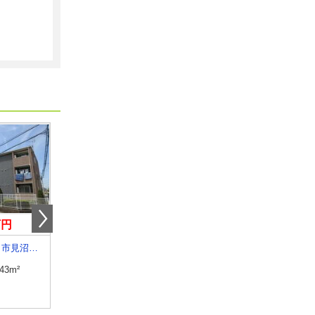
万円
6.10万円
8.90万円
埼玉県さいたま市見沼区丸ヶ崎町
埼玉県羽生市大字中岩瀬
埼玉県三郷市三郷１丁
.43m²
専有面積
35.79m²
専有面積
23.04m²
間取り
1LDK
間取り
ワンルーム