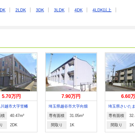
DK
2LDK
3DK
3LDK
4DK
4LDK以上
5.70万円
7.90万円
6.60
県川越市大字笠幡
埼玉県越谷市大字向畑
面積
40.47m²
専有面積
31.05m²
専有面積
32
り
2DK
間取り
1K
間取り
1K