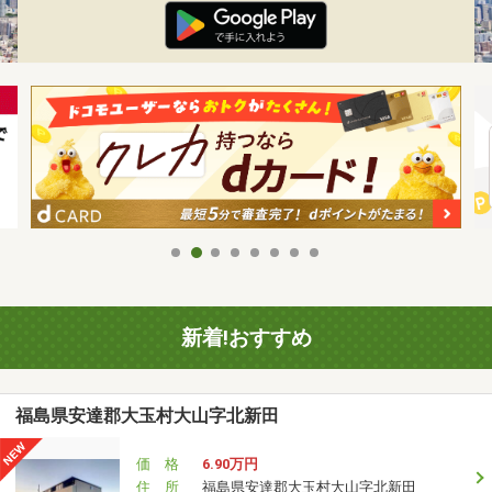
新着!おすすめ
福島県安達郡大玉村大山字北新田
価 格
6.90万円
住 所
福島県安達郡大玉村大山字北新田