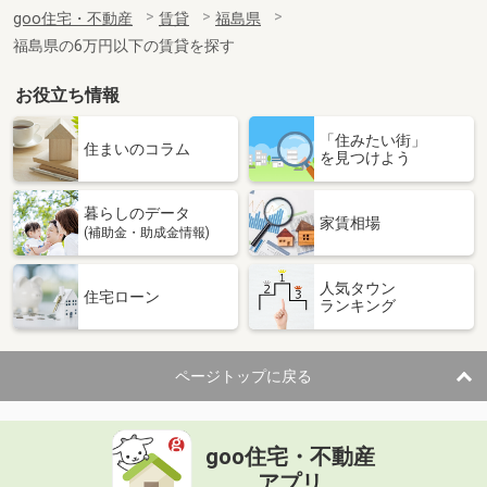
住 所
福島県郡山市小原田５丁目
goo住宅・不動産
賃貸
福島県
専有面積
39.92m²
福島県の6万円以下の賃貸を探す
間取り
1LDK
お役立ち情報
福島県いわき市常磐関船町３
「住みたい街」
価 格
4.80万円
住まいのコラム
を見つけよう
住 所
福島県いわき市常磐関船町３
専有面積
28.02m²
暮らしのデータ
間取り
1K
家賃相場
(補助金・助成金情報)
福島県郡山市安積町日出山１丁目
人気タウン
住宅ローン
ランキング
価 格
6.90万円
住 所
福島県郡山市安積町日出山１丁目
専有面積
72.92m²
ページトップに戻る
間取り
2LDK
福島県福島市西中央４丁目
goo住宅・不動産
価 格
5.05万円
アプリ