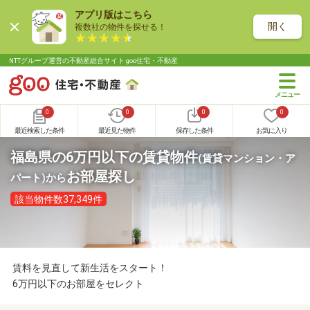
アプリ版はこちら
開く
複数社の物件を探せる！
NTTグループ運営の不動産総合サイト goo住宅・不動産
0
0
0
0
最近検索した条件
最近見た物件
保存した条件
お気に入り
福島県の6万円以下の賃貸物件
(賃貸マンション・ア
お部屋探し
パート)
から
該当物件数37,349件
賃料を見直して新生活をスタート！
6万円以下のお部屋をセレクト