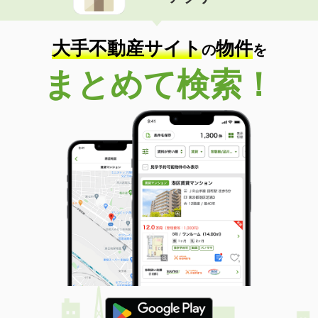
住 所
福島県福島市西中央４丁目
専有面積
42.37m²
間取り
1LDK
大手不動産サイト
物件
の
を
福島県郡山市田村町徳定字下河原
まとめて検索！
価 格
4.70万円
住 所
福島県郡山市田村町徳定字下河原
専有面積
34m²
間取り
ワンルーム
福島県郡山市字十貫河原
価 格
4.60万円
住 所
福島県郡山市字十貫河原
専有面積
23.18m²
間取り
1K
福島県福島市小倉寺字中ノ内
価 格
4.20万円