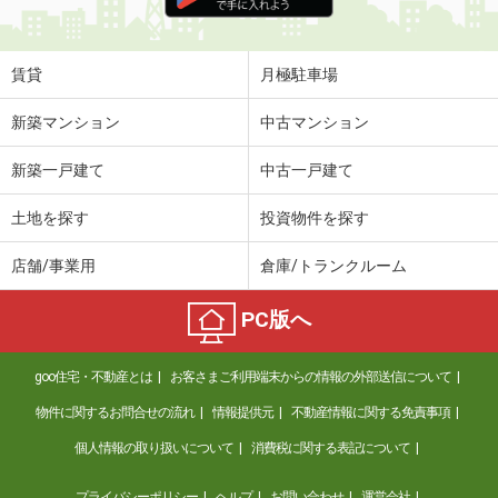
住 所
福島県福島市小倉寺字中ノ内
専有面積
31.56m²
間取り
1LDK
賃貸
月極駐車場
福島県郡山市田村町徳定字下河原
新築マンション
中古マンション
価 格
4.10万円
新築一戸建て
中古一戸建て
住 所
福島県郡山市田村町徳定字下河原
専有面積
28.4m²
土地を探す
投資物件を探す
間取り
ワンルーム
店舗/事業用
倉庫/トランクルーム
福島県福島市大森字城ノ内
PC版へ
価 格
6.10万円
住 所
福島県福島市大森字城ノ内
goo住宅・不動産とは
お客さまご利用端末からの情報の外部送信について
専有面積
53.34m²
間取り
1LDK
物件に関するお問合せの流れ
情報提供元
不動産情報に関する免責事項
個人情報の取り扱いについて
消費税に関する表記について
福島県福島市飯坂町湯野字銚子口
プライバシーポリシー
ヘルプ
お問い合わせ
運営会社