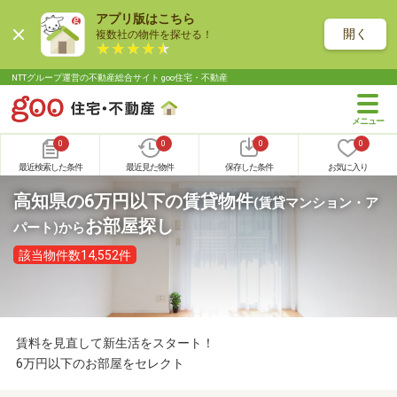
アプリ版はこちら
開く
複数社の物件を探せる！
NTTグループ運営の不動産総合サイト goo住宅・不動産
0
0
0
0
最近検索した条件
最近見た物件
保存した条件
お気に入り
高知県の6万円以下の賃貸物件
(賃貸マンション・ア
お部屋探し
パート)
から
該当物件数14,552件
賃料を見直して新生活をスタート！
6万円以下のお部屋をセレクト