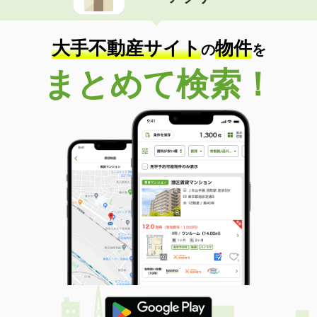
住 所
高知県高知市中宝永町
専有面積
19.33m²
間取り
1K
大手不動産サイト
物件
の
を
高知県高知市南御座
まとめて検索！
価 格
4.20万円
住 所
高知県高知市南御座
専有面積
33m²
間取り
1DK
高知県高知市南ノ丸町
価 格
3.20万円
住 所
高知県高知市南ノ丸町
専有面積
30m²
間取り
1K
高知県高知市高須新町２丁目
価 格
2.90万円