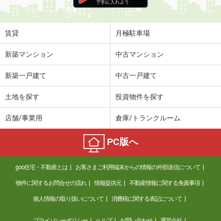
住 所
高知県高知市高須新町２丁目
専有面積
18.63m²
間取り
1K
賃貸
月極駐車場
高知県高知市薊野西町１丁目
新築マンション
中古マンション
価 格
6.10万円
新築一戸建て
中古一戸建て
住 所
高知県高知市薊野西町１丁目
専有面積
41.22m²
土地を探す
投資物件を探す
間取り
2K
店舗/事業用
倉庫/トランクルーム
高知県高知市赤石町
PC版へ
価 格
4.80万円
住 所
高知県高知市赤石町
goo住宅・不動産とは
お客さまご利用端末からの情報の外部送信について
専有面積
24.34m²
間取り
1K
物件に関するお問合せの流れ
情報提供元
不動産情報に関する免責事項
個人情報の取り扱いについて
消費税に関する表記について
高知県高知市万々
プライバシーポリシー
ヘルプ
お問い合わせ
運営会社