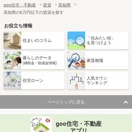
住 所
高知県高知市鴨部
goo住宅・不動産
賃貸
高知県
専有面積
30m²
高知県の6万円以下の賃貸を探す
間取り
1DK
お役立ち情報
高知県南国市大そね甲
「住みたい街」
価 格
5.70万円
住まいのコラム
を見つけよう
住 所
高知県南国市大そね甲
専有面積
45.09m²
暮らしのデータ
間取り
1LDK
家賃相場
(補助金・助成金情報)
高知県高知市十津３丁目
人気タウン
住宅ローン
ランキング
価 格
2.50万円
住 所
高知県高知市十津３丁目
専有面積
25m²
ページトップに戻る
間取り
ワンルーム
高知県高知市中宝永町
goo住宅・不動産
価 格
3.20万円
アプリ