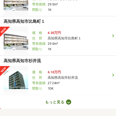
専有面積
29.5m²
間取り
1K
高知県高知市比島町１
価 格
4.30万円
住 所
高知県高知市比島町１
専有面積
29.5m²
間取り
1K
高知県高知市杉井流
価 格
6.10万円
住 所
高知県高知市杉井流
専有面積
27.24m²
間取り
1DK
高知県高知市鴨部
もっと見る
価 格
3.80万円