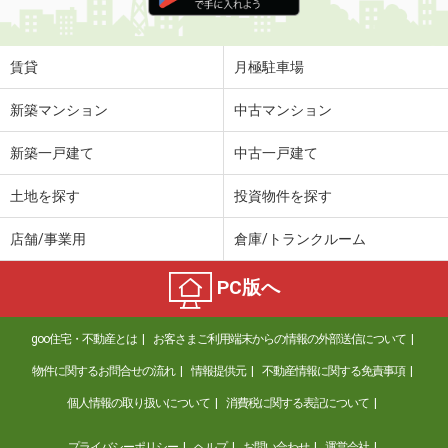
住 所
岩手県紫波郡紫波町日詰西５
専有面積
23.72m²
間取り
1K
賃貸
月極駐車場
岩手県紫波郡矢巾町大字藤沢第４地割
新築マンション
中古マンション
価 格
5.30万円
新築一戸建て
中古一戸建て
住 所
岩手県紫波郡矢巾町大字藤沢第４地割
専有面積
20.28m²
土地を探す
投資物件を探す
間取り
1K
店舗/事業用
倉庫/トランクルーム
岩手県北上市新穀町２丁目
PC版へ
価 格
6.20万円
住 所
岩手県北上市新穀町２丁目
goo住宅・不動産とは
お客さまご利用端末からの情報の外部送信について
専有面積
48m²
間取り
1LDK
物件に関するお問合せの流れ
情報提供元
不動産情報に関する免責事項
個人情報の取り扱いについて
消費税に関する表記について
岩手県北上市さくら通り５丁目
プライバシーポリシー
ヘルプ
お問い合わせ
運営会社