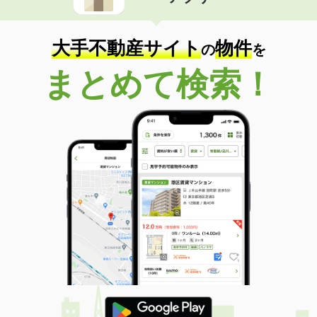
住 所
岩手県一関市山目字泥田
専有面積
50.53m²
間取り
1LDK
大手不動産サイト
物件
の
を
岩手県一関市山目字泥田
まとめて検索！
価 格
5.40万円
住 所
岩手県一関市山目字泥田
専有面積
51.12m²
間取り
1LDK
岩手県北上市村崎野１５地割
価 格
5.90万円
住 所
岩手県北上市村崎野１５地割
専有面積
40.75m²
間取り
1LDK
岩手県紫波郡紫波町日詰西５
価 格
4.90万円