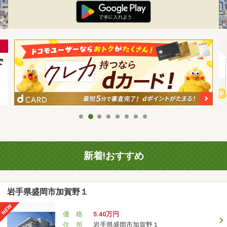
新着!おすすめ
岩手県盛岡市加賀野１
価 格
5.40万円
住 所
岩手県盛岡市加賀野１