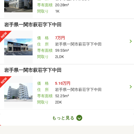
専有面積
20.28m²
間取り
1K
岩手県一関市萩荘字下中田
価 格
7万円
住 所
岩手県一関市萩荘字下中田
専有面積
59.55m²
間取り
2LDK
岩手県一関市萩荘字下中田
価 格
5.10万円
住 所
岩手県一関市萩荘字下中田
専有面積
52.25m²
間取り
2DK
岩手県北上市村崎野１５地割
もっと見る
価 格
4.90万円