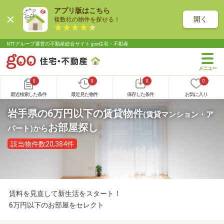
アプリ版はこちら
開く
複数社の物件を探せる！
NTTグループ運営の不動産総合サイト goo住宅・不動産
0
0
0
0
最近検索した条件
最近見た物件
保存した条件
お気に入り
岩手県の6万円以下の賃貸物件
(賃貸マンション・ア
お部屋探し
パート)
から
該当物件数20,384件
賃料を見直して新生活をスタート！
6万円以下のお部屋をセレクト