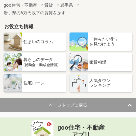
住 所
岩手県北上市村崎野１５地割
goo住宅・不動産
賃貸
岩手県
専有面積
28.99m²
岩手県の6万円以下の賃貸を探す
間取り
1K
お役立ち情報
岩手県盛岡市上田１丁目
「住みたい街」
価 格
3.30万円
住まいのコラム
を見つけよう
住 所
岩手県盛岡市上田１丁目
専有面積
22.8m²
暮らしのデータ
間取り
1K
家賃相場
(補助金・助成金情報)
岩手県奥州市水沢字桜屋敷
人気タウン
住宅ローン
ランキング
価 格
5.10万円
住 所
岩手県奥州市水沢字桜屋敷
専有面積
35m²
ページトップに戻る
間取り
2K
岩手県一関市山目字泥田
goo住宅・不動産
価 格
5.60万円
アプリ