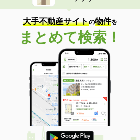
価 格
5.15万円
住 所
秋田県秋田市新屋前野町
専有面積
51.67m²
大手不動産サイト
物件
の
を
間取り
2DK
まとめて検索！
秋田県秋田市新屋前野町
価 格
5.25万円
住 所
秋田県秋田市新屋前野町
専有面積
51.67m²
間取り
2DK
秋田県能代市字宮ノ前
価 格
4.80万円
住 所
秋田県能代市字宮ノ前
専有面積
41.01m²
間取り
2DK
秋田県秋田市広面字谷内佐渡