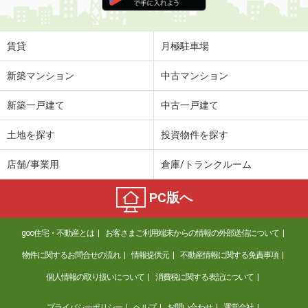
価 格
6.80万円
住 所
秋田県秋田市広面字谷内佐渡
専有面積
51.25m²
賃貸
月極駐車場
間取り
2LDK
新築マンション
中古マンション
秋田県秋田市仁井田本町４
新築一戸建て
中古一戸建て
価 格
5.25万円
住 所
秋田県秋田市仁井田本町４
土地を探す
投資物件を探す
専有面積
44.64m²
間取り
2DK
店舗/事業用
倉庫/トランクルーム
秋田県能代市能代町字赤沼
PC版へ
価 格
4.85万円
住 所
秋田県能代市能代町字赤沼
goo住宅・不動産とは
お客さまご利用端末からの情報の外部送信について
専有面積
32.71m²
物件に関するお問合せの流れ
情報提供元
不動産情報に関する免責事項
間取り
ワンルーム
個人情報の取り扱いについて
消費税に関する表記について
秋田県秋田市仁井田新田２
プライバシーポリシー
ヘルプ
お問い合わせ
運営会社