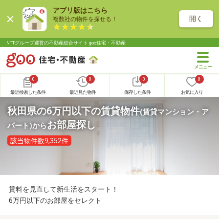
アプリ版はこちら
開く
複数社の物件を探せる！
NTTグループ運営の不動産総合サイト goo住宅・不動産
0
0
0
0
最近検索した条件
最近見た物件
保存した条件
お気に入り
秋田県の6万円以下の賃貸物件
(賃貸マンション・ア
お部屋探し
パート)
から
該当物件数9,352件
賃料を見直して新生活をスタート！
6万円以下のお部屋をセレクト