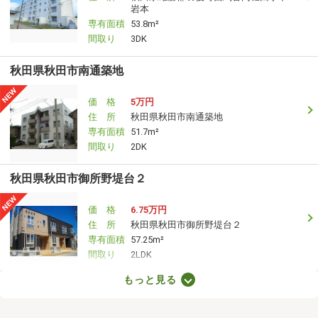
岩本
専有面積
53.8m²
間取り
3DK
秋田県秋田市南通築地
価 格
5万円
住 所
秋田県秋田市南通築地
専有面積
51.7m²
間取り
2DK
秋田県秋田市御所野堤台２
価 格
6.75万円
住 所
秋田県秋田市御所野堤台２
専有面積
57.25m²
間取り
2LDK
もっと見る
秋田県秋田市外旭川字八幡田
価 格
6.70万円