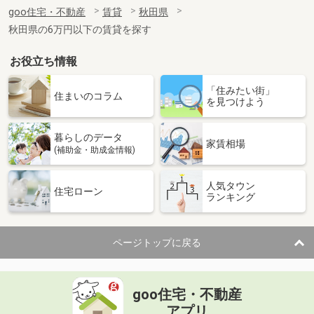
goo住宅・不動産
賃貸
秋田県
住 所
秋田県秋田市外旭川字八幡田
専有面積
52.62m²
秋田県の6万円以下の賃貸を探す
間取り
2LDK
お役立ち情報
秋田県秋田市外旭川字八幡田
「住みたい街」
住まいのコラム
を見つけよう
価 格
6.70万円
住 所
秋田県秋田市外旭川字八幡田
専有面積
52.62m²
暮らしのデータ
家賃相場
間取り
2LDK
(補助金・助成金情報)
秋田県秋田市川元小川町
人気タウン
住宅ローン
ランキング
価 格
6.40万円
住 所
秋田県秋田市川元小川町
専有面積
59.77m²
ページトップに戻る
間取り
2LDK
秋田県秋田市新屋前野町
goo住宅・不動産
アプリ