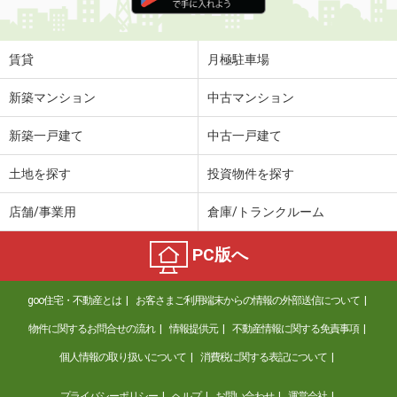
大阪府豊中市待兼山町
価 格
10.40万円
賃貸
月極駐車場
住 所
大阪府豊中市待兼山町
専有面積
67.75m²
新築マンション
中古マンション
間取り
3LDK
新築一戸建て
中古一戸建て
大阪府堺市東区日置荘西町３丁
土地を探す
投資物件を探す
価 格
7.60万円
住 所
大阪府堺市東区日置荘西町３丁
店舗/事業用
倉庫/トランクルーム
専有面積
40.12m²
間取り
2LDK
PC版へ
大阪府豊中市原田南１丁目
goo住宅・不動産とは
お客さまご利用端末からの情報の外部送信について
価 格
5.80万円
住 所
大阪府豊中市原田南１丁目
物件に関するお問合せの流れ
情報提供元
不動産情報に関する免責事項
専有面積
20.81m²
個人情報の取り扱いについて
消費税に関する表記について
間取り
1K
プライバシーポリシー
ヘルプ
お問い合わせ
運営会社