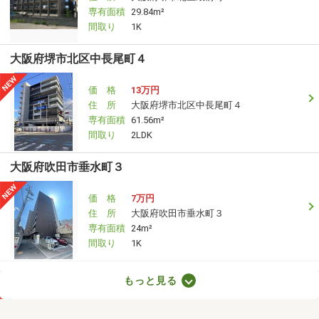
専有面積
29.84m²
間取り
1K
大阪府堺市北区中長尾町４
価 格
13万円
住 所
大阪府堺市北区中長尾町４
専有面積
61.56m²
間取り
2LDK
大阪府吹田市垂水町３
価 格
7万円
住 所
大阪府吹田市垂水町３
専有面積
24m²
間取り
1K
大阪府四條畷市岡山１丁目
もっと見る
価 格
5.75万円