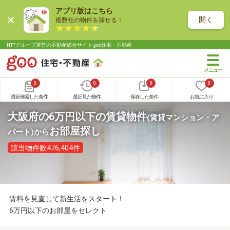
アプリ版はこちら
開く
複数社の物件を探せる！
NTTグループ運営の不動産総合サイト goo住宅・不動産
0
0
0
0
最近検索した条件
最近見た物件
保存した条件
お気に入り
大阪府の6万円以下の賃貸物件
(賃貸マンション・ア
お部屋探し
パート)
から
該当物件数476,404件
賃料を見直して新生活をスタート！
6万円以下のお部屋をセレクト