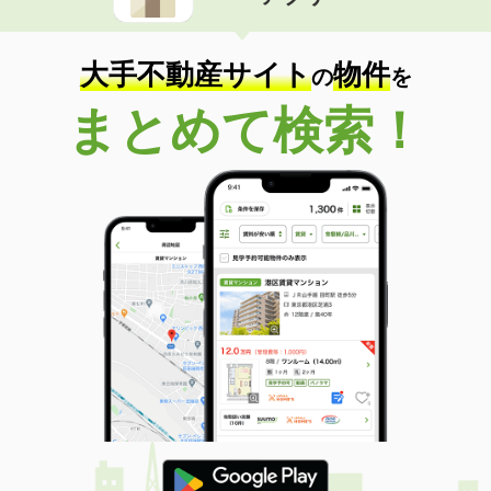
価 格
7万円
住 所
大阪府大阪市東淀川区西淡路４丁目２
９１－１
大手不動産サイト
物件
専有面積
21.86m²
の
を
間取り
1K
まとめて検索！
大阪府大阪市淀川区西中島２丁目
価 格
10.95万円
住 所
大阪府大阪市淀川区西中島２丁目
専有面積
40.8m²
間取り
1LDK
大阪府大阪市東淀川区西淡路３丁目１－５
価 格
6.40万円
住 所
大阪府大阪市東淀川区西淡路３丁目１
－５
専有面積
27.18m²
間取り
1K