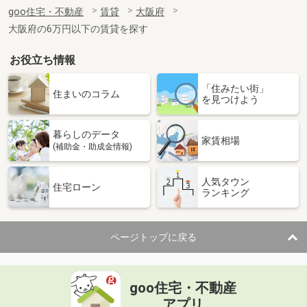
住 所
大阪府四條畷市岡山１丁目
goo住宅・不動産
賃貸
大阪府
専有面積
29.52m²
大阪府の6万円以下の賃貸を探す
間取り
1K
お役立ち情報
大阪府大阪市東淀川区大隅２丁目３－２６
「住みたい街」
価 格
2.50万円
住まいのコラム
を見つけよう
住 所
大阪府大阪市東淀川区大隅２丁目３－
２６
専有面積
17.12m²
暮らしのデータ
家賃相場
間取り
ワンルーム
(補助金・助成金情報)
大阪府松原市高見の里２丁目
人気タウン
住宅ローン
ランキング
価 格
7.08万円
住 所
大阪府松原市高見の里２丁目
専有面積
35.47m²
ページトップに戻る
間取り
1LDK
大阪府大阪市東淀川区西淡路４丁目２９１－１
goo住宅・不動産
アプリ