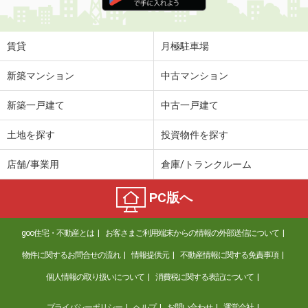
住 所
和歌山県和歌山市松江東２丁目
専有面積
67.3m²
間取り
2LDK
賃貸
月極駐車場
和歌山県和歌山市加納
新築マンション
中古マンション
価 格
5.90万円
新築一戸建て
中古一戸建て
住 所
和歌山県和歌山市加納
専有面積
31.21m²
土地を探す
投資物件を探す
間取り
1K
店舗/事業用
倉庫/トランクルーム
和歌山県紀の川市中三谷
PC版へ
価 格
4.85万円
住 所
和歌山県紀の川市中三谷
goo住宅・不動産とは
お客さまご利用端末からの情報の外部送信について
専有面積
58.86m²
間取り
2LDK
物件に関するお問合せの流れ
情報提供元
不動産情報に関する免責事項
個人情報の取り扱いについて
消費税に関する表記について
和歌山県和歌山市中之島
プライバシーポリシー
ヘルプ
お問い合わせ
運営会社