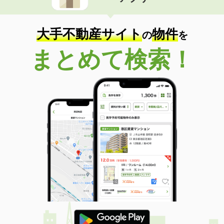
住 所
和歌山県和歌山市中之島
専有面積
34.46m²
間取り
1LDK
大手不動産サイト
物件
の
を
和歌山県和歌山市和歌浦南２丁目
まとめて検索！
価 格
5.28万円
住 所
和歌山県和歌山市和歌浦南２丁目
専有面積
39.89m²
間取り
1LDK
和歌山県紀の川市中三谷
価 格
4.85万円
住 所
和歌山県紀の川市中三谷
専有面積
58.86m²
間取り
2LDK
和歌山県和歌山市松江東２丁目
価 格
5.90万円