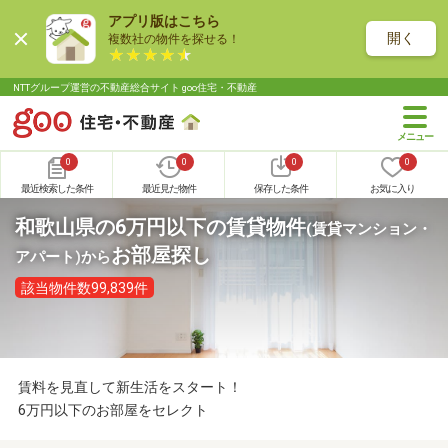
アプリ版はこちら
開く
複数社の物件を探せる！
NTTグループ運営の不動産総合サイト goo住宅・不動産
0
0
0
0
最近検索した条件
最近見た物件
保存した条件
お気に入り
和歌山県の6万円以下の賃貸物件
(賃貸マンション・
お部屋探し
アパート)
から
該当物件数99,839件
賃料を見直して新生活をスタート！
6万円以下のお部屋をセレクト