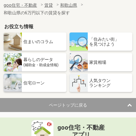
住 所
和歌山県岩出市根来
goo住宅・不動産
賃貸
和歌山県
専有面積
23.61m²
和歌山県の6万円以下の賃貸を探す
間取り
1K
お役立ち情報
和歌山県和歌山市新在家
「住みたい街」
価 格
5.25万円
住まいのコラム
を見つけよう
住 所
和歌山県和歌山市新在家
専有面積
32.94m²
暮らしのデータ
間取り
ワンルーム
家賃相場
(補助金・助成金情報)
和歌山県和歌山市北新博労町
人気タウン
住宅ローン
ランキング
価 格
4.30万円
住 所
和歌山県和歌山市北新博労町
専有面積
19.87m²
ページトップに戻る
間取り
1K
和歌山県和歌山市中之島
goo住宅・不動産
価 格
5.90万円
アプリ