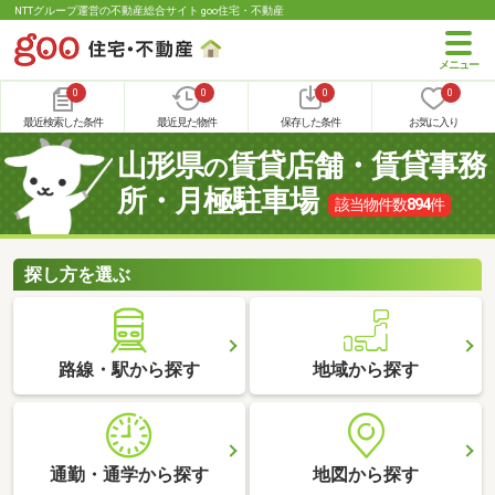
NTTグループ運営の不動産総合サイト goo住宅・不動産
0
0
0
0
最近検索した条件
最近見た物件
保存した条件
お気に入り
山形県
賃貸店舗・賃貸事務
の
所・月極駐車場
該当物件数
894
件
探し方を選ぶ
路線・駅から探す
地域から探す
通勤・通学から探す
地図から探す