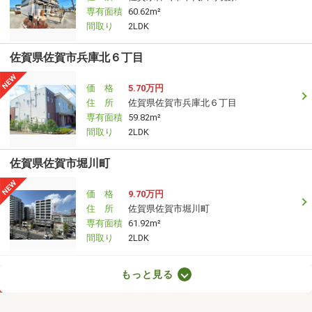
専有面積
60.62m²
間取り
2LDK
佐賀県佐賀市兵庫北６丁目
価 格
5.70万円
住 所
佐賀県佐賀市兵庫北６丁目
専有面積
59.82m²
間取り
2LDK
佐賀県佐賀市堀川町
価 格
9.70万円
住 所
佐賀県佐賀市堀川町
専有面積
61.92m²
間取り
2LDK
佐賀県杵島郡江北町大字佐留志
もっと見る
価 格
4.05万円