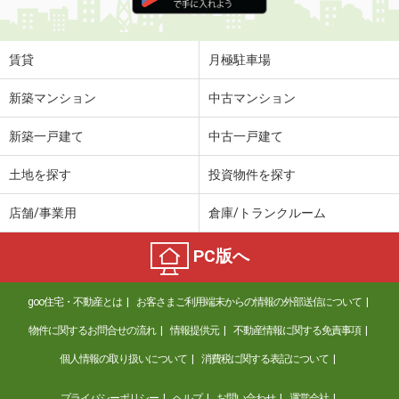
住 所
佐賀県佐賀市兵庫北２
専有面積
56.87m²
間取り
2LDK
賃貸
月極駐車場
佐賀県佐賀市高木瀬西２丁目
新築マンション
中古マンション
価 格
6.30万円
新築一戸建て
中古一戸建て
住 所
佐賀県佐賀市高木瀬西２丁目
専有面積
31.62m²
土地を探す
投資物件を探す
間取り
1K
店舗/事業用
倉庫/トランクルーム
佐賀県鳥栖市古賀町
PC版へ
価 格
5.25万円
住 所
佐賀県鳥栖市古賀町
goo住宅・不動産とは
お客さまご利用端末からの情報の外部送信について
専有面積
36.48m²
間取り
1LDK
物件に関するお問合せの流れ
情報提供元
不動産情報に関する免責事項
個人情報の取り扱いについて
消費税に関する表記について
佐賀県鳥栖市村田町
プライバシーポリシー
ヘルプ
お問い合わせ
運営会社