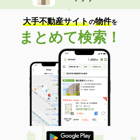
住 所
佐賀県佐賀市神園３丁目
専有面積
33.39m²
間取り
1LDK
大手不動産サイト
物件
の
を
佐賀県佐賀市大財６
まとめて検索！
価 格
7.18万円
住 所
佐賀県佐賀市大財６
専有面積
38.69m²
間取り
1LDK
佐賀県鳥栖市本鳥栖町
価 格
6万円
住 所
佐賀県鳥栖市本鳥栖町
専有面積
23.18m²
間取り
1K
佐賀県佐賀市兵庫北２
価 格
8.20万円