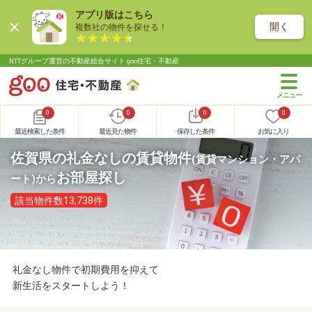
アプリ版はこちら
開く
複数社の物件を探せる！
NTTグループ運営の不動産総合サイト goo住宅・不動産
0
0
0
0
最近検索した条件
最近見た物件
保存した条件
お気に入り
佐賀県の礼金なしの賃貸物件
(賃貸マンション・アパ
お部屋探し
ート)
から
該当物件数13,738件
礼金なし物件で初期費用を抑えて
新生活をスタートしよう！