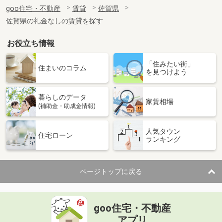
住 所
佐賀県杵島郡江北町大字佐留志
goo住宅・不動産
賃貸
佐賀県
専有面積
43.86m²
佐賀県の礼金なしの賃貸を探す
間取り
2DK
お役立ち情報
佐賀県三養基郡基山町大字小倉
「住みたい街」
価 格
6.30万円
住まいのコラム
を見つけよう
住 所
佐賀県三養基郡基山町大字小倉
専有面積
23.18m²
暮らしのデータ
間取り
1K
家賃相場
(補助金・助成金情報)
佐賀県鳥栖市本町１
人気タウン
住宅ローン
ランキング
価 格
5.60万円
住 所
佐賀県鳥栖市本町１
専有面積
30.64m²
ページトップに戻る
間取り
1LDK
佐賀県佐賀市神園３丁目
goo住宅・不動産
価 格
4.98万円
アプリ