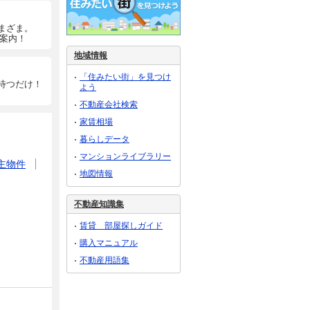
まざま。
ご案内！
地域情報
「住みたい街」を見つけ
待つだけ！
よう
不動産会社検索
家賃相場
暮らしデータ
マンションライブラリー
主物件
地図情報
不動産知識集
賃貸 部屋探しガイド
購入マニュアル
不動産用語集