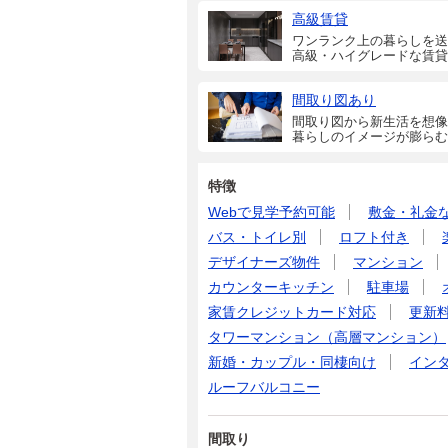
高級賃貸
ワンランク上の暮らしを送
高級・ハイグレードな賃貸
間取り図あり
間取り図から新生活を想像
暮らしのイメージが膨らむ
特徴
Webで見学予約可能
敷金・礼金
バス・トイレ別
ロフト付き
デザイナーズ物件
マンション
カウンターキッチン
駐車場
家賃クレジットカード対応
更新
タワーマンション（高層マンション）
新婚・カップル・同棲向け
イン
ルーフバルコニー
間取り