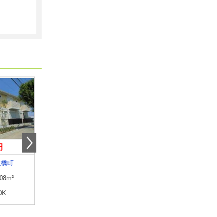
円
4.50万円
5.50万円
大橋町
栃木県小山市神鳥谷５
栃木県小山市犬塚１
.08m²
専有面積
44.56m²
専有面積
41.26m²
DK
間取り
2DK
間取り
1LDK