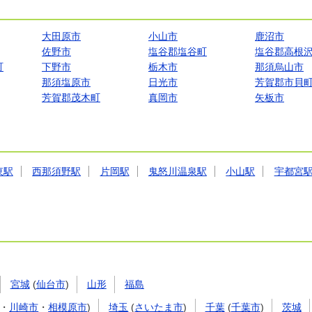
大田原市
小山市
鹿沼市
佐野市
塩谷郡塩谷町
塩谷郡高根
町
下野市
栃木市
那須烏山市
那須塩原市
日光市
芳賀郡市貝
芳賀郡茂木町
真岡市
矢板市
東駅
西那須野駅
片岡駅
鬼怒川温泉駅
小山駅
宇都宮
宮城
(
仙台市
)
山形
福島
・
川崎市
・
相模原市
)
埼玉
(
さいたま市
)
千葉
(
千葉市
)
茨城