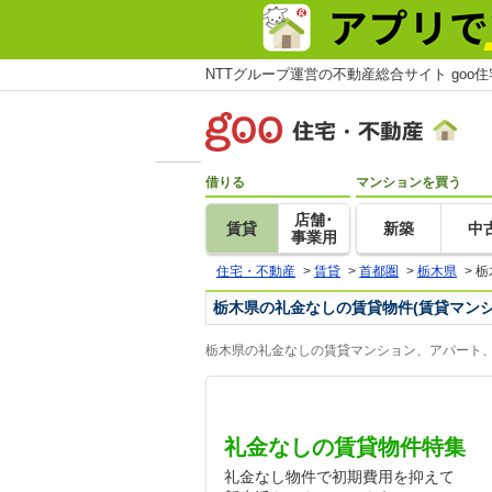
NTTグループ運営の不動産総合サイト goo
借りる
マンションを買う
店舗･
賃貸
新築
中
事業用
住宅・不動産
>
賃貸
>
首都圏
>
栃木県
>
栃
栃木県の礼金なしの賃貸物件(賃貸マン
栃木県の礼金なしの賃貸マンション、アパート、
礼金なしの賃貸物件特集
礼金なし物件で初期費用を抑えて