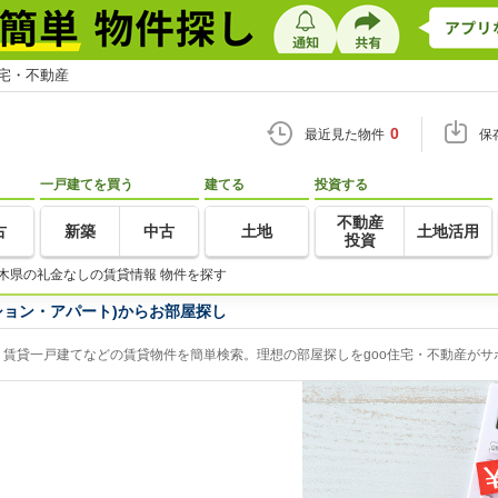
住宅・不動産
0
最近見た物件
保
一戸建てを買う
建てる
投資する
不動産
古
新築
中古
土地
土地活用
投資
木県の礼金なしの賃貸情報 物件を探す
ション・アパート)からお部屋探し
賃貸一戸建てなどの賃貸物件を簡単検索。理想の部屋探しをgoo住宅・不動産がサ