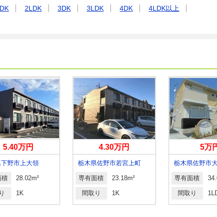
DK
2LDK
3DK
3LDK
4DK
4LDK以上
5.40万円
4.30万円
5万
県下野市上大領
栃木県佐野市若宮上町
栃木県佐野市
面積
28.02m²
専有面積
23.18m²
専有面積
34
り
1K
間取り
1K
間取り
1L