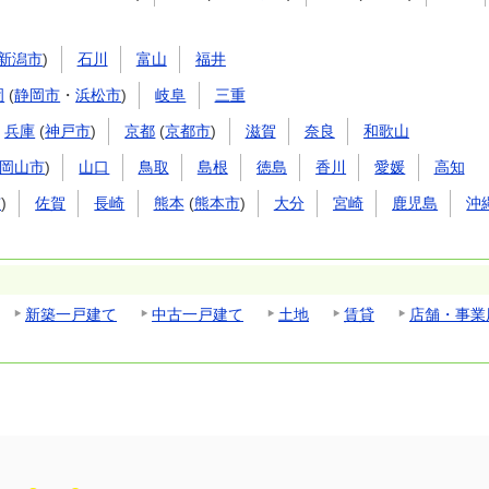
新潟市
)
石川
富山
福井
岡
(
静岡市
・
浜松市
)
岐阜
三重
兵庫
(
神戸市
)
京都
(
京都市
)
滋賀
奈良
和歌山
岡山市
)
山口
鳥取
島根
徳島
香川
愛媛
高知
市
)
佐賀
長崎
熊本
(
熊本市
)
大分
宮崎
鹿児島
沖
新築一戸建て
中古一戸建て
土地
賃貸
店舗・事業