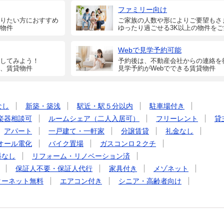
ファミリー向け
りたい方におすすめ
ご家族の人数や形によりご要望もさ
物件
ゆったり過ごせる3K以上の物件を
Webで見学予約可能
してみよう！
予約後は、不動産会社からの連絡を
、賃貸物件
見学予約がWebでできる賃貸物件
なし
新築・築浅
駅近・駅５分以内
駐車場付き
楽器相談可
ルームシェア（二人入居可）
フリーレント
貸
アパート
一戸建て・一軒家
分譲賃貸
礼金なし
オール電化
バイク置場
ガスコンロ２クチ
料なし
リフォーム・リノベーション済
保証人不要・保証人代行
家具付き
メゾネット
ターネット無料
エアコン付き
シニア・高齢者向け