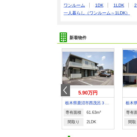
ワンルーム
1DK
1LDK
2
一人暮らし（ワンルーム～1LDK）
新着物件
8.90万円
5.90万円
栃木県宇都宮市ゆいの杜４丁目
栃木県鹿沼市西茂呂３丁目
栃木
専有面積
50.98m²
専有面積
61.63m²
専有
間取り
1LDK
間取り
2LDK
間取