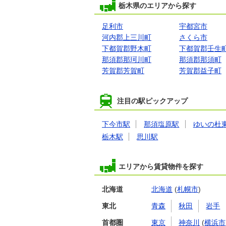
栃木県のエリアから探す
足利市
宇都宮市
河内郡上三川町
さくら市
下都賀郡野木町
下都賀郡壬生
那須郡那珂川町
那須郡那須町
芳賀郡芳賀町
芳賀郡益子町
注目の駅ピックアップ
下今市駅
那須塩原駅
ゆいの杜
栃木駅
思川駅
エリアから賃貸物件を探す
北海道
北海道
(
札幌市
)
東北
青森
秋田
岩手
首都圏
東京
神奈川
(
横浜市