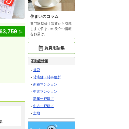
住まいのコラム
専門家監修！賃貸から引越
しまで住まいの役立つ情報
63,759
件
をお届け。
賃貸用語集
不動産情報
賃貸
貸店舗・貸事務所
新築マンション
中古マンション
新築一戸建て
中古一戸建て
土地
集